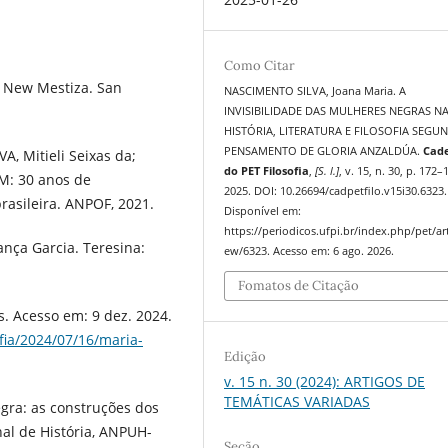
Como Citar
e New Mestiza. San
NASCIMENTO SILVA, Joana Maria. A
INVISIBILIDADE DAS MULHERES NEGRAS N
HISTÓRIA, LITERATURA E FILOSOFIA SEGU
PENSAMENTO DE GLORIA ANZALDÚA.
Cad
A, Mitieli Seixas da;
do PET Filosofia
,
[S. l.]
, v. 15, n. 30, p. 172–
M: 30 anos de
2025. DOI: 10.26694/cadpetfilo.v15i30.6323.
rasileira. ANPOF, 2021.
Disponível em:
https://periodicos.ufpi.br/index.php/pet/art
ança Garcia. Teresina:
ew/6323. Acesso em: 6 ago. 2026.
Fomatos de Citação
. Acesso em: 9 dez. 2024.
fia/2024/07/16/maria-
Edição
v. 15 n. 30 (2024): ARTIGOS DE
TEMÁTICAS VARIADAS
ra: as construções dos
nal de História, ANPUH-
Seção