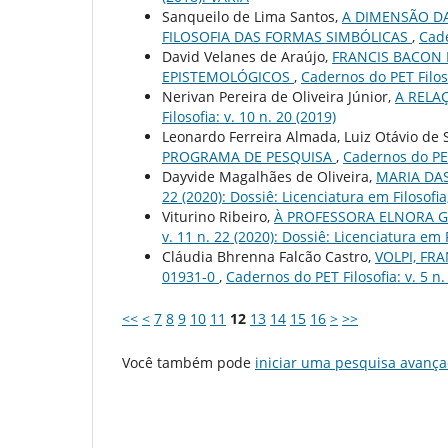
Sanqueilo de Lima Santos,
A DIMENSÃO D
FILOSOFIA DAS FORMAS SIMBÓLICAS
,
Cade
David Velanes de Araújo,
FRANCIS BACON 
EPISTEMOLÓGICOS
,
Cadernos do PET Filoso
Nerivan Pereira de Oliveira Júnior,
A RELA
Filosofia: v. 10 n. 20 (2019)
Leonardo Ferreira Almada, Luiz Otávio de
PROGRAMA DE PESQUISA
,
Cadernos do PET 
Dayvide Magalhães de Oliveira,
MARIA DA
22 (2020): Dossiê: Licenciatura em Filosofia
Viturino Ribeiro,
À PROFESSORA ELNORA 
v. 11 n. 22 (2020): Dossiê: Licenciatura em F
Cláudia Bhrenna Falcão Castro,
VOLPI, FRA
01931-0
,
Cadernos do PET Filosofia: v. 5 n.
<<
<
7
8
9
10
11
12
13
14
15
16
>
>>
Você também pode
iniciar uma pesquisa avança