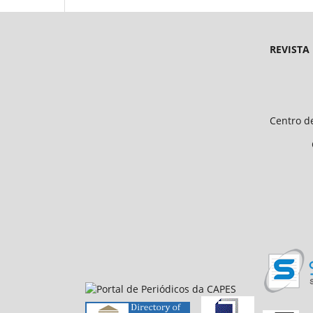
REVISTA
Endereço 
Universidade Federal d
Centro de Ciências Humanas e 
CEP 64.049-550, Teresina
E-mail: petfiloso