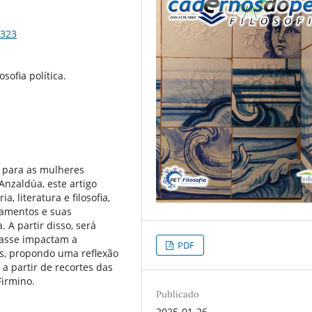
6323
osofia política.
a para as mulheres
Anzaldúa, este artigo
, literatura e filosofia,
amentos e suas
a. A partir disso, será
lasse impactam a
PDF
s, propondo uma reflexão
a partir de recortes das
Firmino.
Publicado
2025-01-26