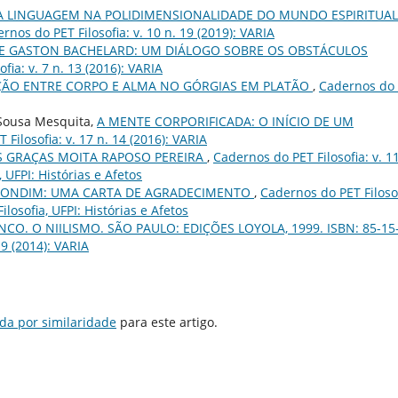
A LINGUAGEM NA POLIDIMENSIONALIDADE DO MUNDO ESPIRITUAL
rnos do PET Filosofia: v. 10 n. 19 (2019): VARIA
E GASTON BACHELARD: UM DIÁLOGO SOBRE OS OBSTÁCULOS
fia: v. 7 n. 13 (2016): VARIA
ÇÃO ENTRE CORPO E ALMA NO GÓRGIAS EM PLATÃO
,
Cadernos do
 Sousa Mesquita,
A MENTE CORPORIFICADA: O INÍCIO DE UM
Filosofia: v. 17 n. 14 (2016): VARIA
S GRAÇAS MOITA RAPOSO PEREIRA
,
Cadernos do PET Filosofia: v. 11
, UFPI: Histórias e Afetos
GONDIM: UMA CARTA DE AGRADECIMENTO
,
Cadernos do PET Filosof
ilosofia, UFPI: Histórias e Afetos
NCO. O NIILISMO. SÃO PAULO: EDIÇÕES LOYOLA, 1999. ISBN: 85-15
 9 (2014): VARIA
da por similaridade
para este artigo.