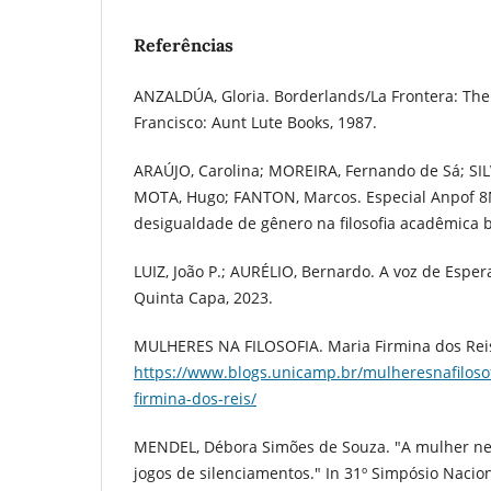
Referências
ANZALDÚA, Gloria. Borderlands/La Frontera: Th
Francisco: Aunt Lute Books, 1987.
ARAÚJO, Carolina; MOREIRA, Fernando de Sá; SILV
MOTA, Hugo; FANTON, Marcos. Especial Anpof 8
desigualdade de gênero na filosofia acadêmica b
LUIZ, João P.; AURÉLIO, Bernardo. A voz de Esper
Quinta Capa, 2023.
MULHERES NA FILOSOFIA. Maria Firmina dos Reis
https://www.blogs.unicamp.br/mulheresnafiloso
firmina-dos-reis/
MENDEL, Débora Simões de Souza. "A mulher neg
jogos de silenciamentos." In 31º Simpósio Nacio