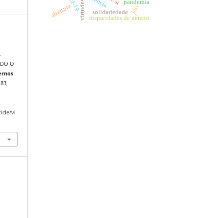
covid-19
pandemia
abertura
júri
solidariedade
disparidades de gênero
A
NDO O
ernos
183,
icle/vi