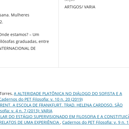
ARTIGOS/ VARIA
Susana. Mulheres
2.
? Onde estamos? – Um
ilósofas graduadas, entre
 INTERNACIONAL DE
 Torres,
A ALTERIDADE PLATÔNICA NO DIÁLOGO DO SOFISTA E A
Cadernos do PET Filosofia: v. 10 n. 20 (2019)
RENT. A ESCOLA DE FRANKFURT. TRAD. HELENA CARDOSO. SÃO
ofia: v. 4 n. 7 (2013): VARIA
ULAR DO ESTÁGIO SUPERVISIONADO EM FILOSOFIA E A CONSTITUI
 RELATOS DE UMA EXPERIÊNCIA
,
Cadernos do PET Filosofia: v. 9 n. 