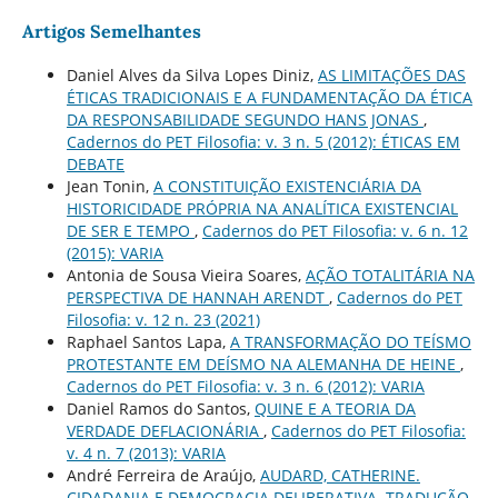
Artigos Semelhantes
Daniel Alves da Silva Lopes Diniz,
AS LIMITAÇÕES DAS
ÉTICAS TRADICIONAIS E A FUNDAMENTAÇÃO DA ÉTICA
DA RESPONSABILIDADE SEGUNDO HANS JONAS
,
Cadernos do PET Filosofia: v. 3 n. 5 (2012): ÉTICAS EM
DEBATE
Jean Tonin,
A CONSTITUIÇÃO EXISTENCIÁRIA DA
HISTORICIDADE PRÓPRIA NA ANALÍTICA EXISTENCIAL
DE SER E TEMPO
,
Cadernos do PET Filosofia: v. 6 n. 12
(2015): VARIA
Antonia de Sousa Vieira Soares,
AÇÃO TOTALITÁRIA NA
PERSPECTIVA DE HANNAH ARENDT
,
Cadernos do PET
Filosofia: v. 12 n. 23 (2021)
Raphael Santos Lapa,
A TRANSFORMAÇÃO DO TEÍSMO
PROTESTANTE EM DEÍSMO NA ALEMANHA DE HEINE
,
Cadernos do PET Filosofia: v. 3 n. 6 (2012): VARIA
Daniel Ramos do Santos,
QUINE E A TEORIA DA
VERDADE DEFLACIONÁRIA
,
Cadernos do PET Filosofia:
v. 4 n. 7 (2013): VARIA
André Ferreira de Araújo,
AUDARD, CATHERINE.
CIDADANIA E DEMOCRACIA DELIBERATIVA. TRADUÇÃO