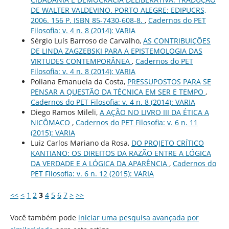
DE WALTER VALDEVINO. PORTO ALEGRE: EDIPUCRS,
2006. 156 P. ISBN 85-7430-608-8.
,
Cadernos do PET
Filosofia: v. 4 n. 8 (2014): VARIA
Sérgio Luís Barroso de Carvalho,
AS CONTRIBUIÇÕES
DE LINDA ZAGZEBSKI PARA A EPISTEMOLOGIA DAS
VIRTUDES CONTEMPORÂNEA
,
Cadernos do PET
Filosofia: v. 4 n. 8 (2014): VARIA
Poliana Emanuela da Costa,
PRESSUPOSTOS PARA SE
PENSAR A QUESTÃO DA TÉCNICA EM SER E TEMPO
,
Cadernos do PET Filosofia: v. 4 n. 8 (2014): VARIA
Diego Ramos Mileli,
A AÇÃO NO LIVRO III DA ÉTICA A
NICÔMACO
,
Cadernos do PET Filosofia: v. 6 n. 11
(2015): VARIA
Luiz Carlos Mariano da Rosa,
DO PROJETO CRÍTICO
KANTIANO: OS DIREITOS DA RAZÃO ENTRE A LÓGICA
DA VERDADE E A LÓGICA DA APARÊNCIA
,
Cadernos do
PET Filosofia: v. 6 n. 12 (2015): VARIA
<<
<
1
2
3
4
5
6
7
>
>>
Você também pode
iniciar uma pesquisa avançada por