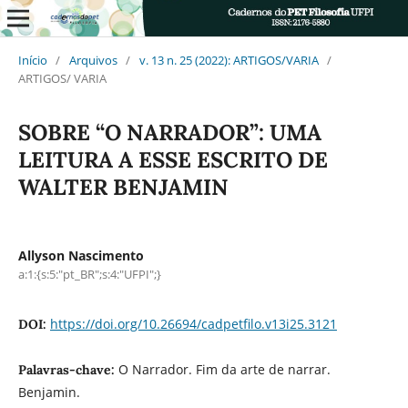
Início
/
Arquivos
/
v. 13 n. 25 (2022): ARTIGOS/VARIA
/
ARTIGOS/ VARIA
SOBRE “O NARRADOR”: UMA
LEITURA A ESSE ESCRITO DE
WALTER BENJAMIN
Allyson Nascimento
a:1:{s:5:"pt_BR";s:4:"UFPI";}
https://doi.org/10.26694/cadpetfilo.v13i25.3121
DOI:
O Narrador. Fim da arte de narrar.
Palavras-chave:
Benjamin.