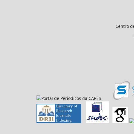
Endereço 
Universidade Federal d
Centro de Ciências Humanas e 
CEP 64.049-550, Teresina
E-mail: petfiloso