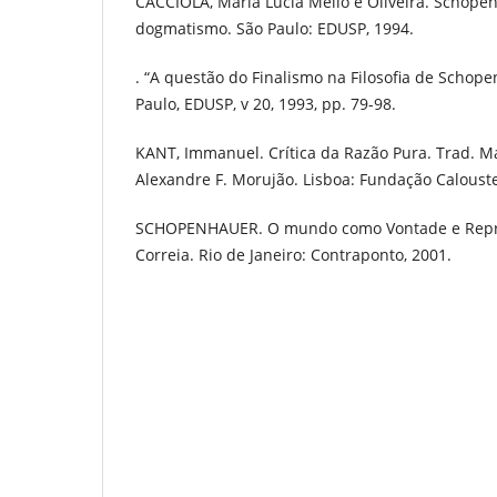
CACCIOLA, Maria Lúcia Mello e Oliveira. Schope
dogmatismo. São Paulo: EDUSP, 1994.
. “A questão do Finalismo na Filosofia de Schope
Paulo, EDUSP, v 20, 1993, pp. 79-98.
KANT, Immanuel. Crítica da Razão Pura. Trad. M
Alexandre F. Morujão. Lisboa: Fundação Caloust
SCHOPENHAUER. O mundo como Vontade e Repres
Correia. Rio de Janeiro: Contraponto, 2001.