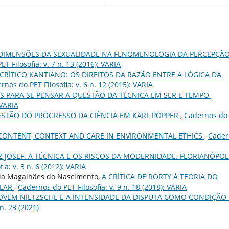
 DIMENSÕES DA SEXUALIDADE NA FENOMENOLOGIA DA PERCEPÇÃO
T Filosofia: v. 7 n. 13 (2016): VARIA
CRÍTICO KANTIANO: OS DIREITOS DA RAZÃO ENTRE A LÓGICA DA
rnos do PET Filosofia: v. 6 n. 12 (2015): VARIA
S PARA SE PENSAR A QUESTÃO DA TÉCNICA EM SER E TEMPO
,
 VARIA
ESTÃO DO PROGRESSO DA CIÊNCIA EM KARL POPPER
,
Cadernos do
CONTENT, CONTEXT AND CARE IN ENVIRONMENTAL ETHICS
,
Cader
Z JOSEF. A TÉCNICA E OS RISCOS DA MODERNIDADE. FLORIANÓPOLI
ia: v. 3 n. 6 (2012): VARIA
aria Magalhães do Nascimento,
A CRÍTICA DE RORTY À TEORIA DO
ULAR
,
Cadernos do PET Filosofia: v. 9 n. 18 (2018): VARIA
JOVEM NIETZSCHE E A INTENSIDADE DA DISPUTA COMO CONDIÇÃO
n. 23 (2021)