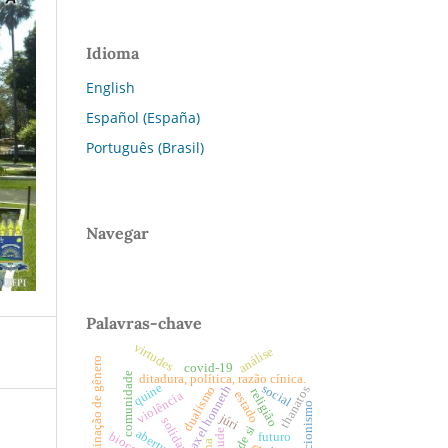
Idioma
English
Español (España)
Português (Brasil)
Navegar
Palavras-chave
virtudes
análise
discriminação de gênero
covid-19
comunidade
ditadura, política, razão cínica.
quine
social
axel honneth
dualismo
thanatos
religião
violência
estado
deflacionismo
júri
abertura
virtude
futuro