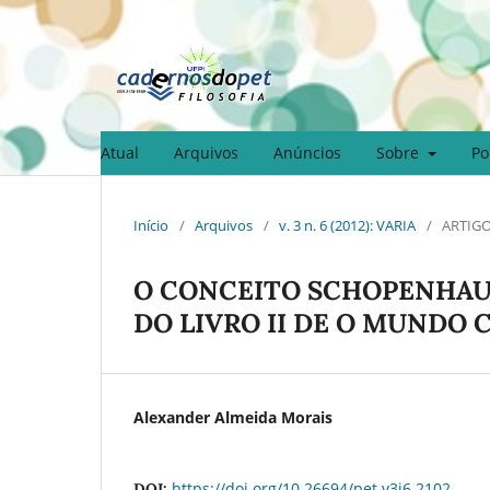
Atual
Arquivos
Anúncios
Sobre
Po
Início
/
Arquivos
/
v. 3 n. 6 (2012): VARIA
/
ARTIGO
O CONCEITO SCHOPENHAU
DO LIVRO II DE O MUNDO
Alexander Almeida Morais
https://doi.org/10.26694/pet.v3i6.2102
DOI: