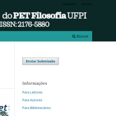
Cadastro
Acesso
Buscar
Enviar Submissão
Informações
Para Leitores
Para Autores
Para Bibliotecários