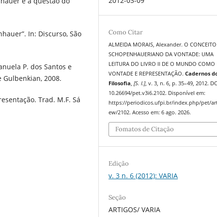
2012-03-09
nhauer e a questão do
Como Citar
nhauer”. In: Discurso, São
ALMEIDA MORAIS, Alexander. O CONCEITO
SCHOPENHAUERIANO DA VONTADE: UMA
LEITURA DO LIVRO II DE O MUNDO COMO
anuela P. dos Santos e
VONTADE E REPRESENTAÇÃO.
Cadernos d
e Gulbenkian, 2008.
Filosofia
,
[S. l.]
, v. 3, n. 6, p. 35–49, 2012. DO
10.26694/pet.v3i6.2102. Disponível em:
entação. Trad. M.F. Sá
https://periodicos.ufpi.br/index.php/pet/art
ew/2102. Acesso em: 6 ago. 2026.
Fomatos de Citação
Edição
v. 3 n. 6 (2012): VARIA
Seção
ARTIGOS/ VARIA