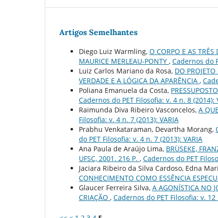
Artigos Semelhantes
Diego Luiz Warmling,
O CORPO E AS TRÊS
MAURICE MERLEAU-PONTY
,
Cadernos do PE
Luiz Carlos Mariano da Rosa,
DO PROJETO 
VERDADE E A LÓGICA DA APARÊNCIA
,
Cade
Poliana Emanuela da Costa,
PRESSUPOSTO
Cadernos do PET Filosofia: v. 4 n. 8 (2014):
Raimunda Diva Ribeiro Vasconcelos,
A QU
Filosofia: v. 4 n. 7 (2013): VARIA
Prabhu Venkataraman, Devartha Morang,
do PET Filosofia: v. 4 n. 7 (2013): VARIA
Ana Paula de Araújo Lima,
BRÜSEKE, FRAN
UFSC, 2001. 216 P.
,
Cadernos do PET Filosof
Jaciara Ribeiro da Silva Cardoso, Edna M
CONHECIMENTO COMO ESSÊNCIA ESPEC
Glaucer Ferreira Silva,
A AGONÍSTICA NO 
CRIAÇÃO
,
Cadernos do PET Filosofia: v. 12 
<<
<
1
2
3
4
5