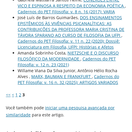
VICO E ESPINOSA A RESPEITO DA ECONOMIA POÉTICA
,
Cadernos do PET Filosofia: v. 8 n. 16 (2017): VARIA
José Luís de Barros Guimarães,
DOS ENSINAMENTOS
EPISTÊMICOS ÀS VIVÊNCIAS PSICANALÍTICAS: AS
CONTRIBUIÇÕES DA PROFESSORA MARIA CRISTINA DE
TÁVORA SPARANO AO CURSO DE FILOSOFIA DA UFPI
,
Cadernos do PET Filosofia: v. 11 n. 22 (2020): Dossiê:
Licenciatura em Filosofia, UFPI: Histórias e Afetos
Amanda Sobrinho Costa,
NIETZSCHE E O DISCURSO
FILOSÓFICO DA MODERNIDADE
,
Cadernos do PET
Filosofia: v. 12 n. 23 (2021)
Willame Viana Da Silva Junior, Antônio Hélio Rocha
Alves ,
MARX, BAUMAN E FRANKFURT
,
Cadernos do
PET Filosofia: v. 16 n. 32 (2025): ARTIGOS VARIADOS
<<
<
1
2
3
Você também pode
iniciar uma pesquisa avançada por
similaridade
para este artigo.