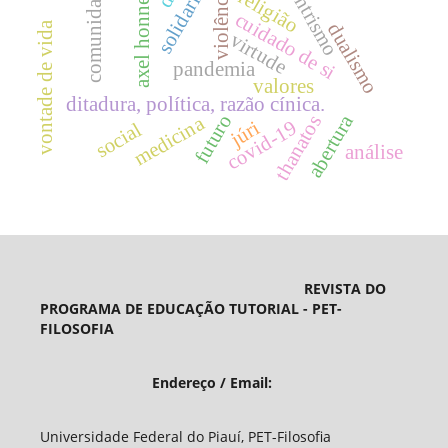
solidariedade
biocentrismo
axel honneth
comunidade
violência
religião
cuidado de si
dualismo
vontade de vida
virtude
pandemia
valores
ditadura, política, razão cínica.
abertura
futuro
thanatos
medicina
covid-19
júri
social
análise
REVISTA DO
PROGRAMA DE EDUCAÇÃO TUTORIAL - PET-
FILOSOFIA
Endereço / Email:
Universidade Federal do Piauí, PET-Filosofia