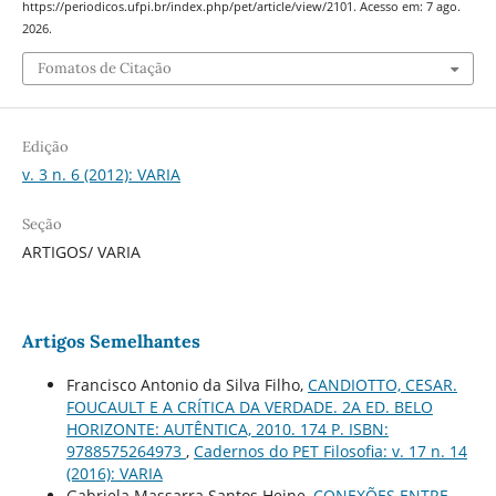
https://periodicos.ufpi.br/index.php/pet/article/view/2101. Acesso em: 7 ago.
2026.
Fomatos de Citação
Edição
v. 3 n. 6 (2012): VARIA
Seção
ARTIGOS/ VARIA
Artigos Semelhantes
Francisco Antonio da Silva Filho,
CANDIOTTO, CESAR.
FOUCAULT E A CRÍTICA DA VERDADE. 2A ED. BELO
HORIZONTE: AUTÊNTICA, 2010. 174 P. ISBN:
9788575264973
,
Cadernos do PET Filosofia: v. 17 n. 14
(2016): VARIA
Gabriela Massarra Santos Heine,
CONEXÕES ENTRE