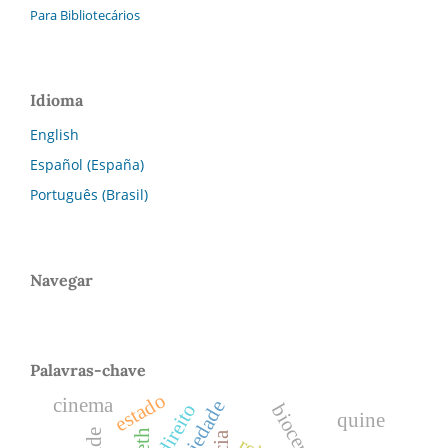
Para Bibliotecários
Idioma
English
Español (España)
Português (Brasil)
Navegar
Palavras-chave
estado
cinema
direito
quine