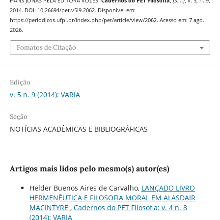
HANS JONAS PELA EDITORA VOZES.
Cadernos do PET Filosofia
,
[S. l.]
, v. 5, n. 9,
2014. DOI: 10.26694/pet.v5i9.2062. Disponível em:
https://periodicos.ufpi.br/index.php/pet/article/view/2062. Acesso em: 7 ago.
2026.
Fomatos de Citação
Edição
v. 5 n. 9 (2014): VARIA
Seção
NOTÍCIAS ACADÊMICAS E BIBLIOGRÁFICAS
Artigos mais lidos pelo mesmo(s) autor(es)
Helder Buenos Aires de Carvalho,
LANÇADO LIVRO
HERMENÊUTICA E FILOSOFIA MORAL EM ALASDAIR
MACINTYRE
,
Cadernos do PET Filosofia: v. 4 n. 8
(2014): VARIA