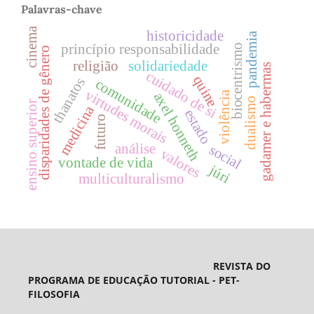
Palavras-chave
cinema
historicidade
pandemia
princípio responsabilidade
biocentrismo
disparidades de gênero
religião
solidariedade
gadamer e habermas
cuidado de si
quine
thanatos
comunidade
virtudes morais
axel honneth
violência
dualismo
ensino superior
medicina
estado
futuro
análise
social
valores
vontade de vida
júri
multiculturalismo
REVISTA DO
PROGRAMA DE EDUCAÇÃO TUTORIAL - PET-
FILOSOFIA