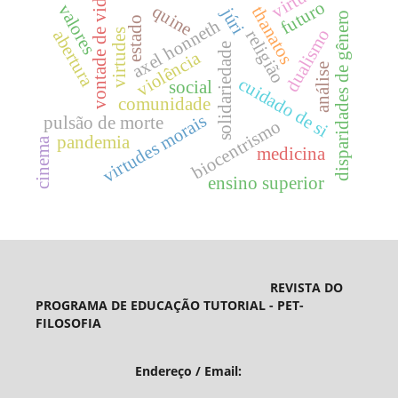
vontade de vida
futuro
valores
quine
thanatos
júri
disparidades de gênero
estado
axel honneth
dualismo
abertura
religião
virtudes
solidariedade
violência
análise
cuidado de si
social
comunidade
virtudes morais
pulsão de morte
biocentrismo
pandemia
cinema
medicina
ensino superior
REVISTA DO
PROGRAMA DE EDUCAÇÃO TUTORIAL - PET-
FILOSOFIA
Endereço / Email: