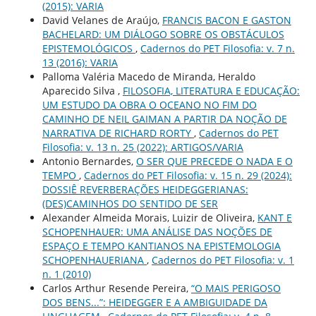
(2015): VARIA
David Velanes de Araújo,
FRANCIS BACON E GASTON
BACHELARD: UM DIÁLOGO SOBRE OS OBSTÁCULOS
EPISTEMOLÓGICOS
,
Cadernos do PET Filosofia: v. 7 n.
13 (2016): VARIA
Palloma Valéria Macedo de Miranda, Heraldo
Aparecido Silva ,
FILOSOFIA, LITERATURA E EDUCAÇÃO:
UM ESTUDO DA OBRA O OCEANO NO FIM DO
CAMINHO DE NEIL GAIMAN A PARTIR DA NOÇÃO DE
NARRATIVA DE RICHARD RORTY
,
Cadernos do PET
Filosofia: v. 13 n. 25 (2022): ARTIGOS/VARIA
Antonio Bernardes,
O SER QUE PRECEDE O NADA E O
TEMPO
,
Cadernos do PET Filosofia: v. 15 n. 29 (2024):
DOSSIÊ REVERBERAÇÕES HEIDEGGERIANAS:
(DES)CAMINHOS DO SENTIDO DE SER
Alexander Almeida Morais, Luizir de Oliveira,
KANT E
SCHOPENHAUER: UMA ANÁLISE DAS NOÇÕES DE
ESPAÇO E TEMPO KANTIANOS NA EPISTEMOLOGIA
SCHOPENHAUERIANA
,
Cadernos do PET Filosofia: v. 1
n. 1 (2010)
Carlos Arthur Resende Pereira,
“O MAIS PERIGOSO
DOS BENS...”: HEIDEGGER E A AMBIGUIDADE DA