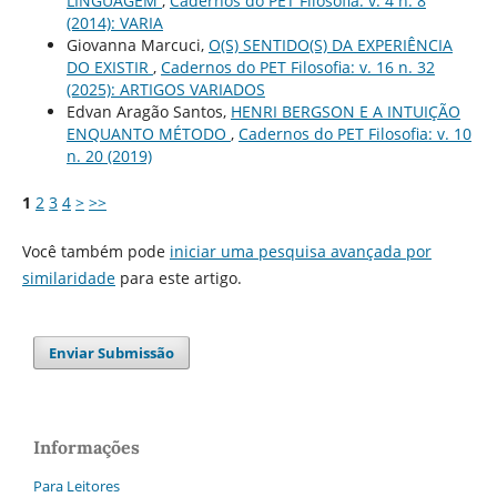
LINGUAGEM
,
Cadernos do PET Filosofia: v. 4 n. 8
(2014): VARIA
Giovanna Marcuci,
O(S) SENTIDO(S) DA EXPERIÊNCIA
DO EXISTIR
,
Cadernos do PET Filosofia: v. 16 n. 32
(2025): ARTIGOS VARIADOS
Edvan Aragão Santos,
HENRI BERGSON E A INTUIÇÃO
ENQUANTO MÉTODO
,
Cadernos do PET Filosofia: v. 10
n. 20 (2019)
1
2
3
4
>
>>
Você também pode
iniciar uma pesquisa avançada por
similaridade
para este artigo.
Enviar Submissão
Informações
Para Leitores