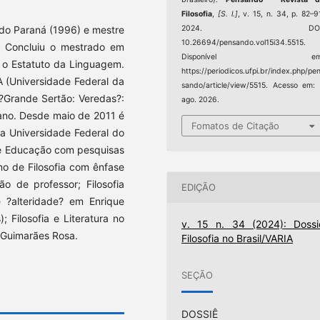
Filosofia
,
[S. l.]
, v. 15, n. 34, p. 82–9
 do Paraná (1996) e mestre
2024. DOI
10.26694/pensando.vol15i34.5515.
. Concluiu o mestrado em
Disponível em
 o Estatuto da Linguagem.
https://periodicos.ufpi.br/index.php/pe
 (Universidade Federal da
sando/article/view/5515. Acesso em:
 ?Grande Sertão: Veredas?:
ago. 2026.
ano. Desde maio de 2011 é
Fomatos de Citação
na Universidade Federal do
a e Educação com pesquisas
ino de Filosofia com ênfase
ão de professor; Filosofia
EDIÇÃO
e ?alteridade? em Enrique
 Filosofia e Literatura no
v. 15 n. 34 (2024): Dossi
e Guimarães Rosa.
Filosofia no Brasil/VARIA
SEÇÃO
DOSSIÊ