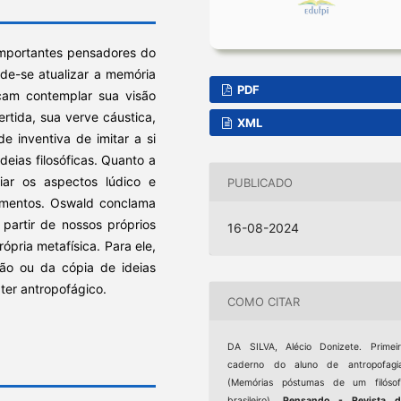
importantes pensadores do
nde-se atualizar a memória
PDF
am contemplar sua visão
rtida, sua verve cáustica,
XML
e inventiva de imitar a si
eias filosóficas. Quanto a
ciar os aspectos lúdico e
PUBLICADO
gumentos. Oswald conclama
partir de nossos próprios
16-08-2024
pria metafísica. Para ele,
ação ou da cópia de ideias
áter antropofágico.
COMO CITAR
DA SILVA, Alécio Donizete. Primei
caderno do aluno de antropofagia
(Memórias póstumas de um filósof
brasileiro).
Pensando - Revista d