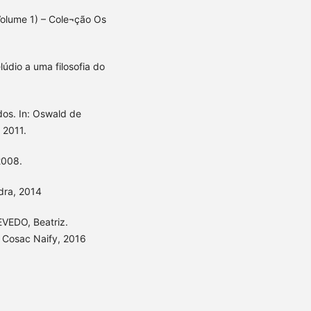
Volume 1) – Cole¬ção Os
údio a uma filosofia do
os. In: Oswald de
 2011.
2008.
dra, 2014
EVEDO, Beatriz.
 Cosac Naify, 2016