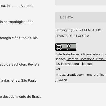
a. In: _____. A utopia
LICENÇA
opia antropofágica. São
Copyright (c) 2024 PENSANDO -
REVISTA DE FILOSOFIA
pofagia e às Utopias. Rio
Este trabalho está licenciado sob
licença
Creative Commons Attribu
4.0 International License
.
ado de Bachofen. Revista
Ver:
https://creativecommons.org/lice
/by/4.0/
a das letras, São Paulo,
o descobrimento do Brasil.