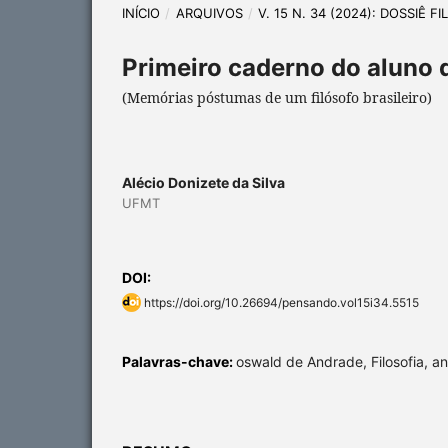
INÍCIO
/
ARQUIVOS
/
V. 15 N. 34 (2024): DOSSIÊ F
Primeiro caderno do aluno 
(Memórias póstumas de um filósofo brasileiro)
Alécio Donizete da Silva
UFMT
DOI:
https://doi.org/10.26694/pensando.vol15i34.5515
Palavras-chave:
oswald de Andrade, Filosofia, a