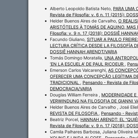
Alberto Leopoldo Batista Neto,
PARA UMA 
Revista de Filosofia: v. 6 n. 11 (2015): 
Helder Buenos Aires de Carvalho,
O REALIS
ARISTÓTELES À TOMÁS DE AQUINO, MA
Filosofia: v. 9 n. 17 (2018): DOSSIÊ HAN
Facundo Giuliano,
SITUAR A PAULO FREIR
LECTURA CRÍTICA DESDE LA FILOSOFÍA 
DOSSIÊ HANNAH ARENDT/VARIA
Tomás Domingo Moratalla,
UNA ANTROPOL
‘EN LA ESCUELA’ DE PAUL RICOEUR
,
Pensa
Emerson Carlos Valcarenghi,
AS CONCEPÇÕ
OFERECER UMA CONCEPÇÃO LEGÍTIMA DE
TRADICIONAL
,
Pensando - Revista de Filo
DEMOCRACIA/VARIA
Douglas William Ferreira ,
MODERNIDADE E 
VERWINDUNG NA FILOSOFIA DE GIANNI 
Helder Buenos Aires de Carvalho , José Elie
REVISTA DE FILOSOFIA
,
Pensando - Revista
Beatriz Porcel,
HANNAH ARENDT: EL “QUIÉ
Revista de Filosofia: v. 9 n. 17 (2018): 
Camila Palhares Barbosa, Juliana Oliveira 
YOUNG E LINDA ALCOFF
,
Pensando - Revis