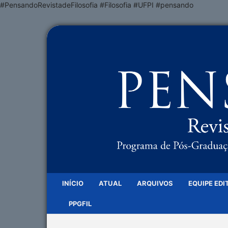
#PensandoRevistadeFilosofia #Filosofia #UFPI #pensando
INÍCIO
ATUAL
ARQUIVOS
EQUIPE EDI
PPGFIL