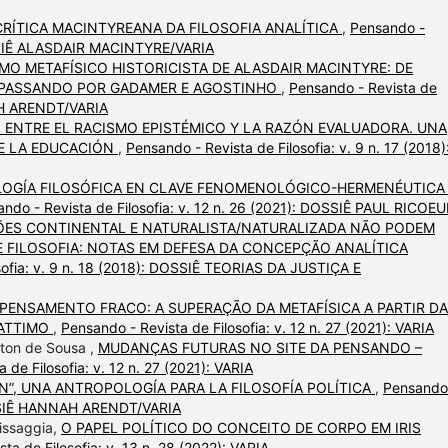
CRÍTICA MACINTYREANA DA FILOSOFIA ANALÍTICA
,
Pensando -
DOSSIÊ ALASDAIR MACINTYRE/VARIA
MO METAFÍSICO HISTORICISTA DE ALASDAIR MACINTYRE: DE
S PASSANDO POR GADAMER E AGOSTINHO
,
Pensando - Revista de
NAH ARENDT/VARIA
E: ENTRE EL RACISMO EPISTÉMICO Y LA RAZÓN EVALUADORA. UNA
DE LA EDUCACIÓN
,
Pensando - Revista de Filosofia: v. 9 n. 17 (2018)
OGÍA FILOSÓFICA EN CLAVE FENOMENOLÓGICO-HERMENÉUTICA 
ndo - Revista de Filosofia: v. 12 n. 26 (2021): DOSSIÊ PAUL RICOE
ES CONTINENTAL E NATURALISTA/NATURALIZADA NÃO PODEM
 FILOSOFIA: NOTAS EM DEFESA DA CONCEPÇÃO ANALÍTICA
sofia: v. 9 n. 18 (2018): DOSSIÊ TEORIAS DA JUSTIÇA E
PENSAMENTO FRACO: A SUPERAÇÃO DA METAFÍSICA A PARTIR DA
VATTIMO
,
Pensando - Revista de Filosofia: v. 12 n. 27 (2021): VARIA
lton de Sousa ,
MUDANÇAS FUTURAS NO SITE DA PENSANDO –
 de Filosofia: v. 12 n. 27 (2021): VARIA
N”, UNA ANTROPOLOGÍA PARA LA FILOSOFÍA POLÍTICA
,
Pensando
DOSSIÊ HANNAH ARENDT/VARIA
Missaggia,
O PAPEL POLÍTICO DO CONCEITO DE CORPO EM IRIS
ta de Filosofia: v. 13 n. 28 (2022): VARIA