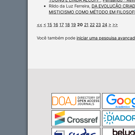
Rildo da Luz Ferreira,
DA EVOLUÇÃO CRIAD
MISTICISMO COMO MÉTODO EM FILOSOF
<<
<
15
16
17
18
19
20
21
22
23
24
>
>>
Você também pode
iniciar uma pesquisa avançad