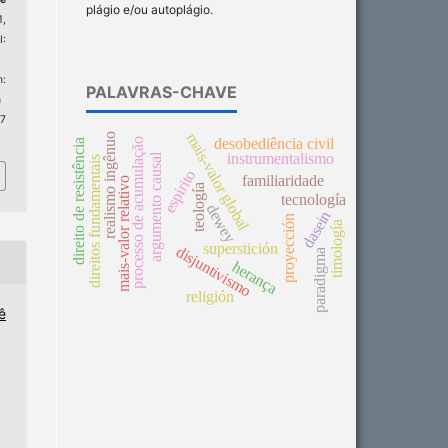
plágio e/ou autoplágio.
1,
:
:
PALAVRAS-CHAVE
n
 7
mais-valor global
realismo ingênuo
desobediência civil
processo de acumulação
direito de resistência
instrumentalismo
argumento causal
direitos fundamentais
espirito
familiaridade
mais-valor relativo
teología
tecnología
dewey
dasein
proyección
timología
superstición
disjuntivismo
paradigma
herança
religión
ê