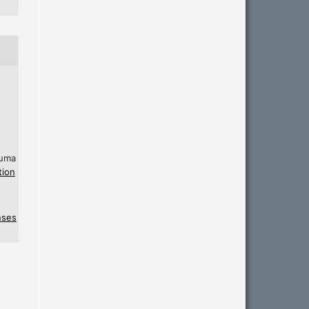
 uma
tion
nses