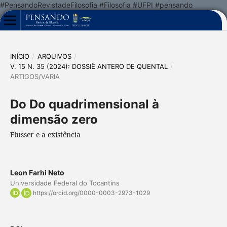
#PensandoRevistadeFilosofia #Filosofia #UFPI #pensando
INÍCIO
/
ARQUIVOS
/
V. 15 N. 35 (2024): DOSSIÊ ANTERO DE QUENTAL
/
ARTIGOS/VARIA
Do Do quadrimensional à
dimensão zero
Flusser e a existência
Leon Farhi Neto
Universidade Federal do Tocantins
https://orcid.org/0000-0003-2973-1029