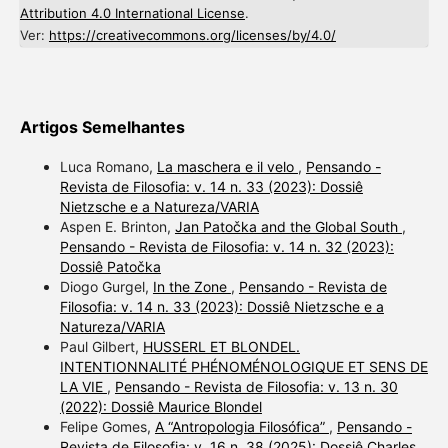
Attribution 4.0 International License
.
Ver:
https://creativecommons.org/licenses/by/4.0/
Artigos Semelhantes
Luca Romano,
La maschera e il velo
,
Pensando -
Revista de Filosofia: v. 14 n. 33 (2023): Dossiê
Nietzsche e a Natureza/VARIA
Aspen E. Brinton,
Jan Patočka and the Global South
,
Pensando - Revista de Filosofia: v. 14 n. 32 (2023):
Dossiê Patočka
Diogo Gurgel,
In the Zone
,
Pensando - Revista de
Filosofia: v. 14 n. 33 (2023): Dossiê Nietzsche e a
Natureza/VARIA
Paul Gilbert,
HUSSERL ET BLONDEL.
INTENTIONNALITÉ PHÉNOMÉNOLOGIQUE ET SENS DE
LA VIE
,
Pensando - Revista de Filosofia: v. 13 n. 30
(2022): Dossiê Maurice Blondel
Felipe Gomes,
A “Antropologia Filosófica”
,
Pensando -
Revista de Filosofia: v. 16 n. 38 (2025): Dossiê Charles