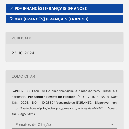
PDF [FRANCÊS] (FRANÇAIS (FRANCE))
XML [FRANCÊS] (FRANÇAIS (FRANCE))
PUBLICADO
23-10-2024
COMO CITAR
FARHI NETO, Leon. Do Do quadrimensional à dimensão zero: Flusser e a
existência.
Pensando - Revista de Filosofia
,
[S. l.]
, v. 15, n. 35, p. 130–
138, 2024. DOI: 10.26694/pensando.vol15i35.4452. Disponível em:
https://periodicos.ufpi.br/index.php/pensando/article/view/4452. Acesso
em: 9 ago. 2026.
Fomatos de Citação