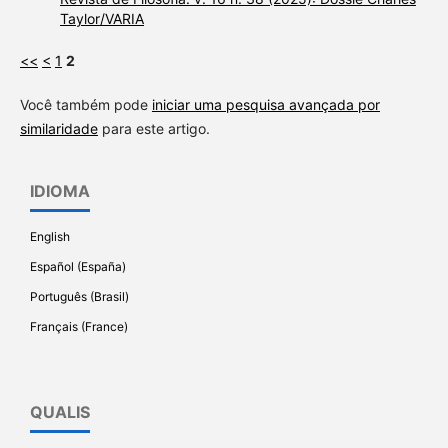
Taylor/VARIA
<<
<
1
2
Você também pode
iniciar uma pesquisa avançada por
similaridade
para este artigo.
IDIOMA
English
Español (España)
Português (Brasil)
Français (France)
QUALIS