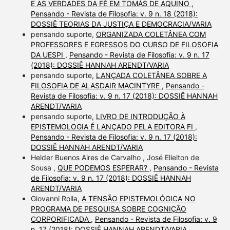
E AS VERDADES DA FÉ EM TOMÁS DE AQUINO
,
Pensando - Revista de Filosofia: v. 9 n. 18 (2018):
DOSSIÊ TEORIAS DA JUSTIÇA E DEMOCRACIA/VARIA
pensando suporte,
ORGANIZADA COLETÂNEA COM
PROFESSORES E EGRESSOS DO CURSO DE FILOSOFIA
DA UESPI
,
Pensando - Revista de Filosofia: v. 9 n. 17
(2018): DOSSIÊ HANNAH ARENDT/VARIA
pensando suporte,
LANÇADA COLETÂNEA SOBRE A
FILOSOFIA DE ALASDAIR MACINTYRE
,
Pensando -
Revista de Filosofia: v. 9 n. 17 (2018): DOSSIÊ HANNAH
ARENDT/VARIA
pensando suporte,
LIVRO DE INTRODUÇÃO À
EPISTEMOLOGIA É LANÇADO PELA EDITORA FI
,
Pensando - Revista de Filosofia: v. 9 n. 17 (2018):
DOSSIÊ HANNAH ARENDT/VARIA
Helder Buenos Aires de Carvalho , José Elielton de
Sousa ,
QUE PODEMOS ESPERAR?
,
Pensando - Revista
de Filosofia: v. 9 n. 17 (2018): DOSSIÊ HANNAH
ARENDT/VARIA
Giovanni Rolla,
A TENSÃO EPISTEMOLÓGICA NO
PROGRAMA DE PESQUISA SOBRE COGNIÇÃO
CORPORIFICADA
,
Pensando - Revista de Filosofia: v. 9
n. 17 (2018): DOSSIÊ HANNAH ARENDT/VARIA