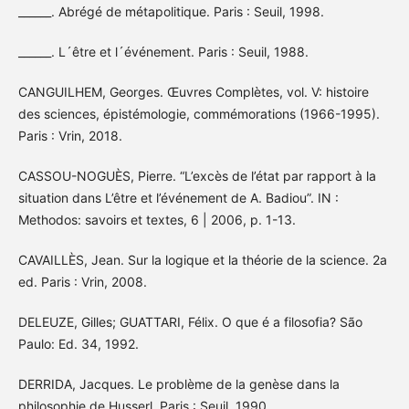
______. Abrégé de métapolitique. Paris : Seuil, 1998.
______. L´être et l´événement. Paris : Seuil, 1988.
CANGUILHEM, Georges. Œuvres Complètes, vol. V: histoire
des sciences, épistémologie, commémorations (1966-1995).
Paris : Vrin, 2018.
CASSOU-NOGUÈS, Pierre. “L’excès de l’état par rapport à la
situation dans L’être et l’événement de A. Badiou”. IN :
Methodos: savoirs et textes, 6 | 2006, p. 1-13.
CAVAILLÈS, Jean. Sur la logique et la théorie de la science. 2a
ed. Paris : Vrin, 2008.
DELEUZE, Gilles; GUATTARI, Félix. O que é a filosofia? São
Paulo: Ed. 34, 1992.
DERRIDA, Jacques. Le problème de la genèse dans la
philosophie de Husserl. Paris : Seuil, 1990.