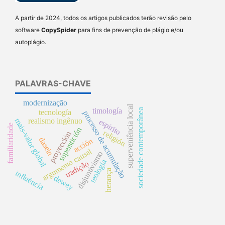
A partir de 2024, todos os artigos publicados terão revisão pelo
software
CopySpider
para fins de prevenção de plágio e/ou
autoplágio.
PALAVRAS-CHAVE
modernização
superveniência local
timología
sociedade contemporânea
tecnología
processo de acumulação
mais-valor global
realismo ingênuo
espirito
familiaridade
superstición
religión
proyección
dasein
acción
argumento causal
disjuntivismo
teología
tradição
herança
influência
dewey