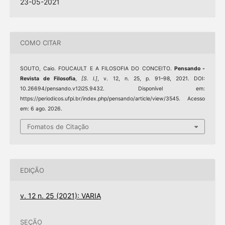
23-05-2021
COMO CITAR
SOUTO, Caio. FOUCAULT E A FILOSOFIA DO CONCEITO.
Pensando -
Revista de Filosofia
,
[S. l.]
, v. 12, n. 25, p. 91–98, 2021. DOI:
10.26694/pensando.v12i25.9432. Disponível em:
https://periodicos.ufpi.br/index.php/pensando/article/view/3545. Acesso
em: 6 ago. 2026.
Fomatos de Citação
EDIÇÃO
v. 12 n. 25 (2021): VARIA
SEÇÃO