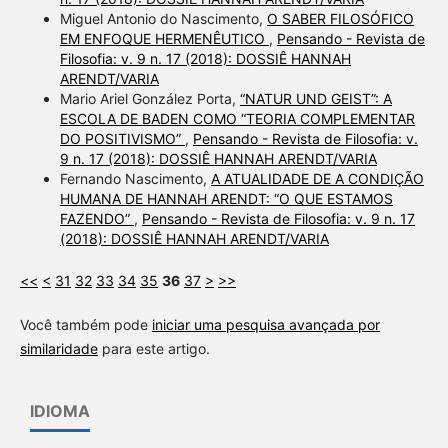
Miguel Antonio do Nascimento,
O SABER FILOSÓFICO
EM ENFOQUE HERMENÊUTICO
,
Pensando - Revista de
Filosofia: v. 9 n. 17 (2018): DOSSIÊ HANNAH
ARENDT/VARIA
Mario Ariel González Porta,
“NATUR UND GEIST”: A
ESCOLA DE BADEN COMO “TEORIA COMPLEMENTAR
DO POSITIVISMO”
,
Pensando - Revista de Filosofia: v.
9 n. 17 (2018): DOSSIÊ HANNAH ARENDT/VARIA
Fernando Nascimento,
A ATUALIDADE DE A CONDIÇÃO
HUMANA DE HANNAH ARENDT: “O QUE ESTAMOS
FAZENDO”
,
Pensando - Revista de Filosofia: v. 9 n. 17
(2018): DOSSIÊ HANNAH ARENDT/VARIA
<<
<
31
32
33
34
35
36
37
>
>>
Você também pode
iniciar uma pesquisa avançada por
similaridade
para este artigo.
IDIOMA