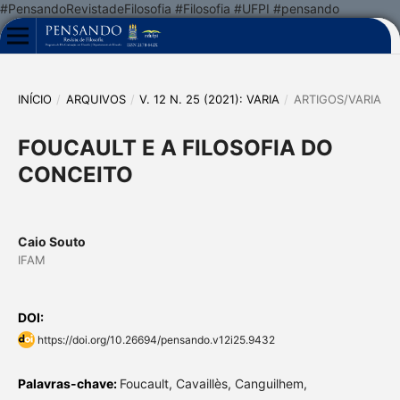
#PensandoRevistadeFilosofia #Filosofia #UFPI #pensando
INÍCIO
/
ARQUIVOS
/
V. 12 N. 25 (2021): VARIA
/
ARTIGOS/VARIA
FOUCAULT E A FILOSOFIA DO
CONCEITO
Caio Souto
IFAM
DOI:
https://doi.org/10.26694/pensando.v12i25.9432
Palavras-chave:
Foucault, Cavaillès, Canguilhem,