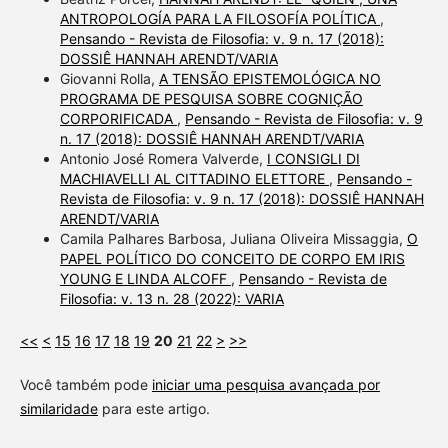
ANTROPOLOGÍA PARA LA FILOSOFÍA POLÍTICA
,
Pensando - Revista de Filosofia: v. 9 n. 17 (2018):
DOSSIÊ HANNAH ARENDT/VARIA
Giovanni Rolla,
A TENSÃO EPISTEMOLÓGICA NO
PROGRAMA DE PESQUISA SOBRE COGNIÇÃO
CORPORIFICADA
,
Pensando - Revista de Filosofia: v. 9
n. 17 (2018): DOSSIÊ HANNAH ARENDT/VARIA
Antonio José Romera Valverde,
I CONSIGLI DI
MACHIAVELLI AL CITTADINO ELETTORE
,
Pensando -
Revista de Filosofia: v. 9 n. 17 (2018): DOSSIÊ HANNAH
ARENDT/VARIA
Camila Palhares Barbosa, Juliana Oliveira Missaggia,
O
PAPEL POLÍTICO DO CONCEITO DE CORPO EM IRIS
YOUNG E LINDA ALCOFF
,
Pensando - Revista de
Filosofia: v. 13 n. 28 (2022): VARIA
<<
<
15
16
17
18
19
20
21
22
>
>>
Você também pode
iniciar uma pesquisa avançada por
similaridade
para este artigo.