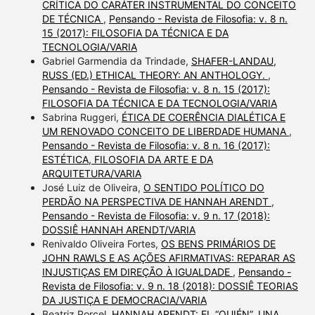
CRÍTICA DO CARÁTER INSTRUMENTAL DO CONCEITO
DE TÉCNICA
,
Pensando - Revista de Filosofia: v. 8 n.
15 (2017): FILOSOFIA DA TÉCNICA E DA
TECNOLOGIA/VARIA
Gabriel Garmendia da Trindade,
SHAFER-LANDAU,
RUSS (ED.) ETHICAL THEORY: AN ANTHOLOGY.
,
Pensando - Revista de Filosofia: v. 8 n. 15 (2017):
FILOSOFIA DA TÉCNICA E DA TECNOLOGIA/VARIA
Sabrina Ruggeri,
ÉTICA DE COERÊNCIA DIALÉTICA E
UM RENOVADO CONCEITO DE LIBERDADE HUMANA
,
Pensando - Revista de Filosofia: v. 8 n. 16 (2017):
ESTÉTICA, FILOSOFIA DA ARTE E DA
ARQUITETURA/VARIA
José Luiz de Oliveira,
O SENTIDO POLÍTICO DO
PERDÃO NA PERSPECTIVA DE HANNAH ARENDT
,
Pensando - Revista de Filosofia: v. 9 n. 17 (2018):
DOSSIÊ HANNAH ARENDT/VARIA
Renivaldo Oliveira Fortes,
OS BENS PRIMÁRIOS DE
JOHN RAWLS E AS AÇÕES AFIRMATIVAS: REPARAR AS
INJUSTIÇAS EM DIREÇÃO À IGUALDADE
,
Pensando -
Revista de Filosofia: v. 9 n. 18 (2018): DOSSIÊ TEORIAS
DA JUSTIÇA E DEMOCRACIA/VARIA
Beatriz Porcel,
HANNAH ARENDT: EL “QUIÉN”, UNA