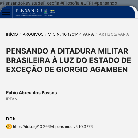
#PensandoRevistadeFilosofia #Filosofia #UFPI #pensando
INÍCIO
/
ARQUIVOS
/
V. 5 N. 10 (2014): VARIA
/
ARTIGOS/VARIA
PENSANDO A DITADURA MILITAR
BRASILEIRA À LUZ DO ESTADO DE
EXCEÇÃO DE GIORGIO AGAMBEN
Fábio Abreu dos Passos
IPTAN
DOI:
https://doi.org/10.26694/pensando.v5i10.3276