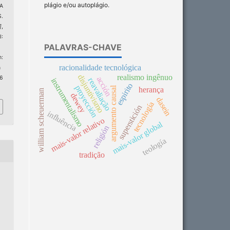
plágio e/ou autoplágio.
A
.
]
,
I:
PALAVRAS-CHAVE
:
racionalidade tecnológica
n
disjuntivismo
realismo ingênuo
 6
acción
reavaliação
instrumentalismo
espirito
proyección
argumento causal
herança
william scheuerman
dewey
dasein
tecnología
superstición
influência
mais-valor relativo
mais-valor global
religión
teología
tradição