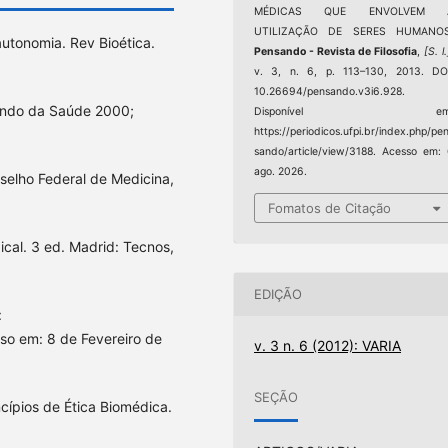
MÉDICAS QUE ENVOLVEM 
UTILIZAÇÃO DE SERES HUMANOS
utonomia. Rev Bioética.
Pensando - Revista de Filosofia
,
[S. l.
v. 3, n. 6, p. 113–130, 2013. DO
10.26694/pensando.v3i6.928.
 Mundo da Saúde 2000;
Disponível em
https://periodicos.ufpi.br/index.php/pe
sando/article/view/3188. Acesso em:
ago. 2026.
nselho Federal de Medicina,
Fomatos de Citação
cal. 3 ed. Madrid: Tecnos,
EDIÇÃO
:
sso em: 8 de Fevereiro de
v. 3 n. 6 (2012): VARIA
SEÇÃO
ípios de Ética Biomédica.