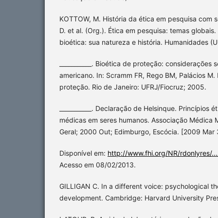
KOTTOW, M. História da ética em pesquisa com s
D. et al. (Org.). Ética em pesquisa: temas globais.
bioética: sua natureza e história. Humanidades (U
___________. Bioética de proteção: considerações s
americano. In: Scramm FR, Rego BM, Palácios M. B
proteção. Rio de Janeiro: UFRJ/Fiocruz; 2005.
___________. Declaração de Helsinque. Princípios é
médicas em seres humanos. Associação Médica M
Geral; 2000 Out; Edimburgo, Escócia. [2009 Mar 
Disponível em:
http://www.fhi.org/NR/rdonlyres/..
Acesso em 08/02/2013.
GILLIGAN C. In a different voice: psychological 
development. Cambridge: Harvard University Pre