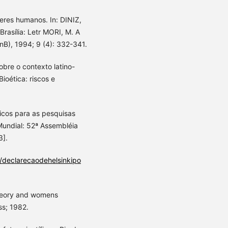
eres humanos. In: DINIZ,
 Brasília: Letr MORI, M. A
nB), 1994; 9 (4): 332-341.
obre o contexto latino-
ioética: riscos e
ticos para as pesquisas
undial: 52ª Assembléia
3].
./declarecaodehelsinkipo
theory and womens
ss; 1982.