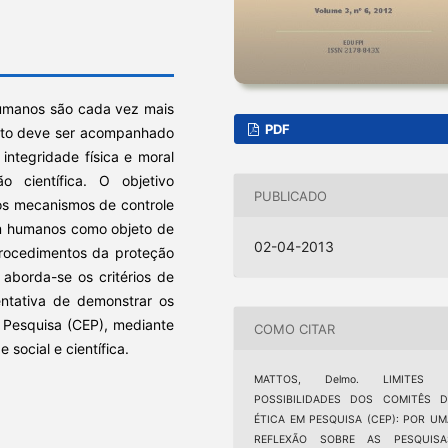
umanos são cada vez mais
PDF
fato deve ser acompanhado
integridade física e moral
 científica. O objetivo
PUBLICADO
os mecanismos de controle
am humanos como objeto de
02-04-2013
procedimentos da proteção
 aborda-se os critérios de
entativa de demonstrar os
m Pesquisa (CEP), mediante
COMO CITAR
social e científica.
MATTOS, Delmo. LIMITES 
POSSIBILIDADES DOS COMITÊS D
ÉTICA EM PESQUISA (CEP): POR UM
REFLEXÃO SOBRE AS PESQUISA