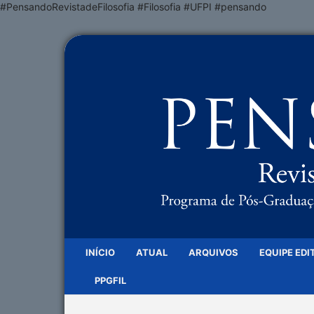
#PensandoRevistadeFilosofia #Filosofia #UFPI #pensando
INÍCIO
ATUAL
ARQUIVOS
EQUIPE EDI
PPGFIL