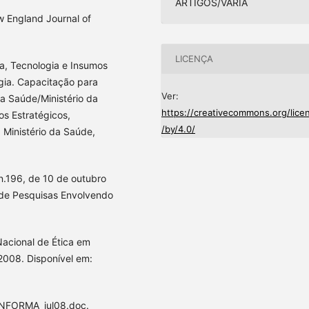
ARTIGOS/VARIA
w England Journal of
LICENÇA
ia, Tecnologia e Insumos
gia. Capacitação para
Ver:
a Saúde/Ministério da
https://creativecommons.org/lice
os Estratégicos,
/by/4.0/
: Ministério da Saúde,
n.196, de 10 de outubro
 de Pesquisas Envolvendo
acional de Ética em
2008. Disponível em:
NFORMA_jul08.doc.