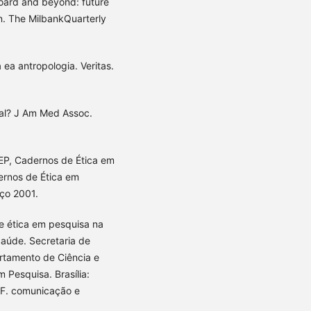
board and beyond: future
n. The MilbankQuarterly
 ea antropologia. Veritas.
cal? J Am Med Assoc.
EP, Cadernos de Ética em
ernos de Ética em
rço 2001.
de ética em pesquisa na
Saúde. Secretaria de
artamento de Ciência e
 Pesquisa. Brasília:
e F. comunicação e