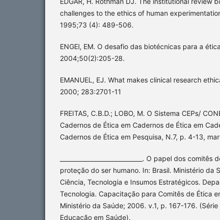
EDGAR, H. Rothman DJ. The institutional review 
challenges to the ethics of human experimentatio
1995;73 (4): 489-506.
ENGEl, EM. O desafio das biotécnicas para a ética
2004;50(2):205-28.
EMANUEL, EJ. What makes clinical research ethi
2000; 283:2701-11
FREITAS, C.B.D.; LOBO, M. O Sistema CEPs/ CON
Cadernos de Ética em Cadernos de Ética em Cad
Cadernos de Ética em Pesquisa, N.7, p. 4-13, ma
____________________________. O papel dos comitês 
proteção do ser humano. In: Brasil. Ministério da 
Ciência, Tecnologia e Insumos Estratégicos. Dep
Tecnologia. Capacitação para Comitês de Ética em
Ministério da Saúde; 2006. v.1, p. 167-176. (Séri
Educação em Saúde).