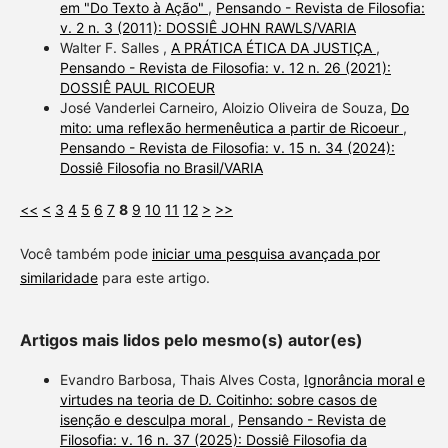
em "Do Texto à Ação"
,
Pensando - Revista de Filosofia:
v. 2 n. 3 (2011): DOSSIÊ JOHN RAWLS/VARIA
Walter F. Salles ,
A PRÁTICA ÉTICA DA JUSTIÇA
,
Pensando - Revista de Filosofia: v. 12 n. 26 (2021):
DOSSIÊ PAUL RICOEUR
José Vanderlei Carneiro, Aloizio Oliveira de Souza,
Do
mito: uma reflexão hermenêutica a partir de Ricoeur
,
Pensando - Revista de Filosofia: v. 15 n. 34 (2024):
Dossiê Filosofia no Brasil/VARIA
<<
<
3
4
5
6
7
8
9
10
11
12
>
>>
Você também pode
iniciar uma pesquisa avançada por
similaridade
para este artigo.
Artigos mais lidos pelo mesmo(s) autor(es)
Evandro Barbosa, Thais Alves Costa,
Ignorância moral e
virtudes na teoria de D. Coitinho: sobre casos de
isenção e desculpa moral
,
Pensando - Revista de
Filosofia: v. 16 n. 37 (2025): Dossiê Filosofia da