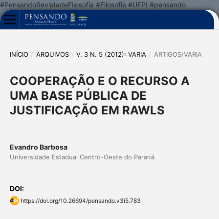
#PensandoRevistadeFilosofia #Filosofia #UFPI #pensando
INÍCIO
/
ARQUIVOS
/
V. 3 N. 5 (2012): VARIA
/
ARTIGOS/VARIA
COOPERAÇÃO E O RECURSO A
UMA BASE PÚBLICA DE
JUSTIFICAÇÃO EM RAWLS
Evandro Barbosa
Universidade Estadual Centro-Oeste do Paraná
DOI:
https://doi.org/10.26694/pensando.v3i5.783