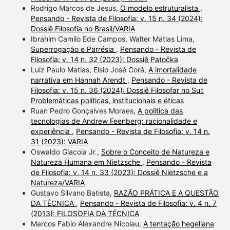
Rodrigo Marcos de Jesus,
O modelo estruturalista
,
Pensando - Revista de Filosofia: v. 15 n. 34 (2024):
Dossiê Filosofia no Brasil/VARIA
Ibrahim Camilo Ede Campos, Walter Matias Lima,
Superrogação e Parrésia
,
Pensando - Revista de
Filosofia: v. 14 n. 32 (2023): Dossiê Patočka
Luiz Paulo Matias, Elsio José Corá,
A imortalidade
narrativa em Hannah Arendt
,
Pensando - Revista de
Filosofia: v. 15 n. 36 (2024): Dossiê Filosofar no Sul:
Problemáticas políticas, institucionais e éticas
Ruan Pedro Gonçalves Moraes,
A política das
tecnologias de Andrew Feenberg: racionalidade e
experiência
,
Pensando - Revista de Filosofia: v. 14 n.
31 (2023): VARIA
Oswaldo Giacoia Jr.,
Sobre o Conceito de Natureza e
Natureza Humana em Nietzsche
,
Pensando - Revista
de Filosofia: v. 14 n. 33 (2023): Dossiê Nietzsche e a
Natureza/VARIA
Gustavo Silvano Batista,
RAZÃO PRÁTICA E A QUESTÃO
DA TÉCNICA
,
Pensando - Revista de Filosofia: v. 4 n. 7
(2013): FILOSOFIA DA TÉCNICA
Marcos Fabio Alexandre Nicolau,
A tentação hegeliana