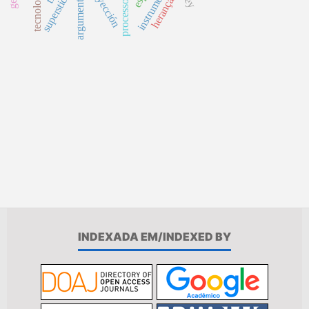
argumento causal
proyección
superstición
tecnología
herança
INDEXADA EM/INDEXED BY