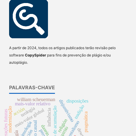
A partir de 2024, todos os artigos publicados terão revisão pelo
software
CopySpider
para fins de prevenção de plágio e/ou
autoplágio.
PALAVRAS-CHAVE
william scheuerman
disjuntivismo
disposições
mais-valor relativo
tradição
teología
processo de acumulação
acción
modernização
mais-valor global
influência
gerações futuras
pragmática
religión
instrumentalismo
timología
dasein
espirito
dewey