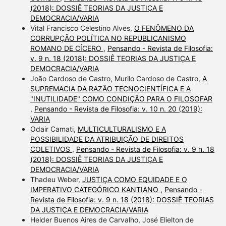
(2018): DOSSIÊ TEORIAS DA JUSTIÇA E
DEMOCRACIA/VARIA
Vital Francisco Celestino Alves,
O FENÔMENO DA
CORRUPÇÃO POLÍTICA NO REPUBLICANISMO
ROMANO DE CÍCERO
,
Pensando - Revista de Filosofia:
v. 9 n. 18 (2018): DOSSIÊ TEORIAS DA JUSTIÇA E
DEMOCRACIA/VARIA
João Cardoso de Castro, Murilo Cardoso de Castro,
A
SUPREMACIA DA RAZÃO TECNOCIENTÍFICA E A
"INUTILIDADE" COMO CONDIÇÃO PARA O FILOSOFAR
,
Pensando - Revista de Filosofia: v. 10 n. 20 (2019):
VARIA
Odair Camati,
MULTICULTURALISMO E A
POSSIBILIDADE DA ATRIBUIÇÃO DE DIREITOS
COLETIVOS
,
Pensando - Revista de Filosofia: v. 9 n. 18
(2018): DOSSIÊ TEORIAS DA JUSTIÇA E
DEMOCRACIA/VARIA
Thadeu Weber,
JUSTIÇA COMO EQUIDADE E O
IMPERATIVO CATEGÓRICO KANTIANO
,
Pensando -
Revista de Filosofia: v. 9 n. 18 (2018): DOSSIÊ TEORIAS
DA JUSTIÇA E DEMOCRACIA/VARIA
Helder Buenos Aires de Carvalho, José Elielton de