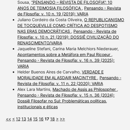
Sousa,
“PENSANDO – REVISTA DE FILOSOFIA”: 10
ANOS DE TEIMOSIA FILOSÓFICA
,
Pensando - Revista
de Filosofia: v. 10 n. 19 (2019): VARIA
Juliano Cordeiro da Costa Oliveira,
O REPUBLICANISMO
DE TOCQUEVILLE COMO CRÍTICA AO DESPOTISMO
NAS ERAS DEMOCRÁTICAS
,
Pensando - Revista de
Filosofia: v. 10 n. 21 (2019): DOSSIÊ CIVILIZAÇÃO DO
RENASCIMENTO/VARIA
Jaqueline Stefani, Carina Maria Melchiors Niederauer,
Apontamentos sobre a Metáfora em Paul Ricoeur
,
Pensando - Revista de Filosofia: v. 16 n. 39 (2025):
VARIA
Helder Buenos Aires de Carvalho,
VERDADE E
MORALIDADE EM ALASDAIR MACINTYRE
,
Pensando -
Revista de Filosofia: v. 11 n. 22 (2020): VARIA
Alex Lara Martins,
Machado de Assis as Philosopher
,
Pensando - Revista de Filosofia: v. 15 n. 36 (2024):
Dossiê Filosofar no Sul: Problemáticas políticas,
institucionais e éticas
<<
<
12
13
14
15
16
17
18
>
>>