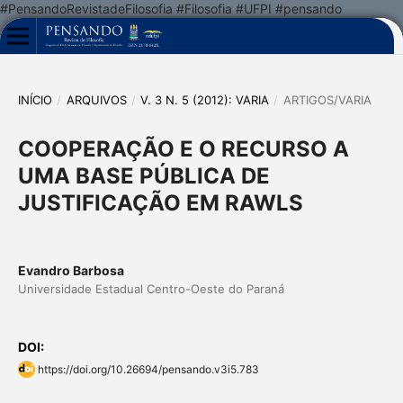
#PensandoRevistadeFilosofia #Filosofia #UFPI #pensando
INÍCIO
/
ARQUIVOS
/
V. 3 N. 5 (2012): VARIA
/
ARTIGOS/VARIA
COOPERAÇÃO E O RECURSO A
UMA BASE PÚBLICA DE
JUSTIFICAÇÃO EM RAWLS
Evandro Barbosa
Universidade Estadual Centro-Oeste do Paraná
DOI:
https://doi.org/10.26694/pensando.v3i5.783