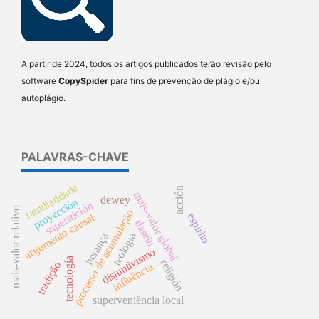
A partir de 2024, todos os artigos publicados terão revisão pelo
software
CopySpider
para fins de prevenção de plágio e/ou
autoplágio.
PALAVRAS-CHAVE
familiaridade
acción
mais-valor global
dewey
proyección
superstición
mais-valor relativo
processo de acumulação
argumento causal
espirito
dasein
teología
herança
disjuntivismo
tecnología
religión
tradição
influência
superveniência local