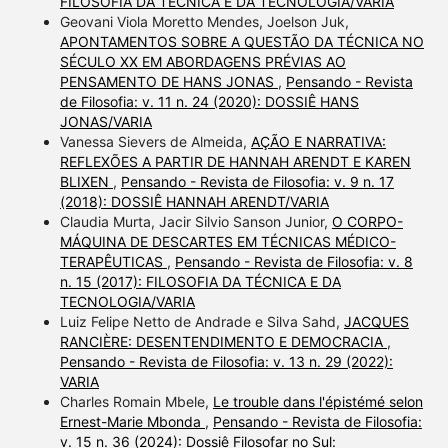
FILOSOFIA DA TÉCNICA E DA TECNOLOGIA/VARIA
Geovani Viola Moretto Mendes, Joelson Juk,
APONTAMENTOS SOBRE A QUESTÃO DA TÉCNICA NO
SÉCULO XX EM ABORDAGENS PRÉVIAS AO
PENSAMENTO DE HANS JONAS
,
Pensando - Revista
de Filosofia: v. 11 n. 24 (2020): DOSSIÊ HANS
JONAS/VARIA
Vanessa Sievers de Almeida,
AÇÃO E NARRATIVA:
REFLEXÕES A PARTIR DE HANNAH ARENDT E KAREN
BLIXEN
,
Pensando - Revista de Filosofia: v. 9 n. 17
(2018): DOSSIÊ HANNAH ARENDT/VARIA
Claudia Murta, Jacir Silvio Sanson Junior,
O CORPO-
MÁQUINA DE DESCARTES EM TÉCNICAS MÉDICO-
TERAPÊUTICAS
,
Pensando - Revista de Filosofia: v. 8
n. 15 (2017): FILOSOFIA DA TÉCNICA E DA
TECNOLOGIA/VARIA
Luiz Felipe Netto de Andrade e Silva Sahd,
JACQUES
RANCIÈRE: DESENTENDIMENTO E DEMOCRACIA
,
Pensando - Revista de Filosofia: v. 13 n. 29 (2022):
VARIA
Charles Romain Mbele,
Le trouble dans l'épistémé selon
Ernest-Marie Mbonda
,
Pensando - Revista de Filosofia:
v. 15 n. 36 (2024): Dossiê Filosofar no Sul: