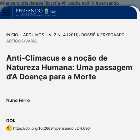
#PensandoRevistadeFilosofia #Filosofia #UFPI #pensando
INÍCIO
/
ARQUIVOS
/
V. 2 N. 4 (2011): DOSSIÊ KIERKEGAARD
/
ARTIGOS/VARIA
Anti-Climacus e a noção de
Natureza Humana: Uma passagem
d'A Doença para a Morte
Nuno Ferro
DOI:
https://doi.org/10.26694/pensando.v2i4.690