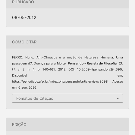
PUBLICADO
08-05-2012
COMO CITAR
FERRO, Nuno. Anti-Climacus e a noção de Natureza Humana: Uma
passagem d’A Doença para a Morte.
Pensando - Revista de Filosofia
,
[S.
l.]
, v. 2, n. 4, p. 140–161, 2012. DOI: 10.26694/pensando.v2i4.690.
Disponível em:
https://periodicos.ufpi.br/index.php/pensando/article/view/3098. Acesso
em: 6 ago. 2026.
Fomatos de Citação
EDIÇÃO