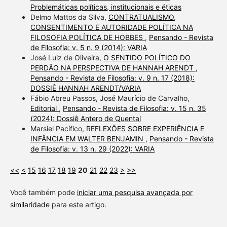
Problemáticas políticas, institucionais e éticas
Delmo Mattos da Silva,
CONTRATUALISMO,
CONSENTIMENTO E AUTORIDADE POLÍTICA NA
FILOSOFIA POLÍTICA DE HOBBES
,
Pensando - Revista
de Filosofia: v. 5 n. 9 (2014): VARIA
José Luiz de Oliveira,
O SENTIDO POLÍTICO DO
PERDÃO NA PERSPECTIVA DE HANNAH ARENDT
,
Pensando - Revista de Filosofia: v. 9 n. 17 (2018):
DOSSIÊ HANNAH ARENDT/VARIA
Fábio Abreu Passos, José Maurício de Carvalho,
Editorial
,
Pensando - Revista de Filosofia: v. 15 n. 35
(2024): Dossiê Antero de Quental
Marsiel Pacífico,
REFLEXÕES SOBRE EXPERIÊNCIA E
INFÂNCIA EM WALTER BENJAMIN
,
Pensando - Revista
de Filosofia: v. 13 n. 29 (2022): VARIA
<<
<
15
16
17
18
19
20
21
22
23
>
>>
Você também pode
iniciar uma pesquisa avançada por
similaridade
para este artigo.