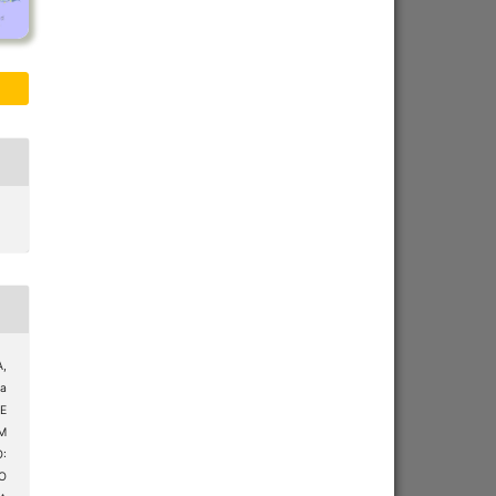
A,
a
 E
M
:
O