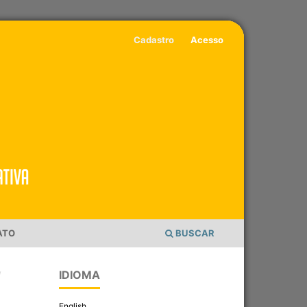
Cadastro
Acesso
ATO
BUSCAR
IDIOMA
/
English