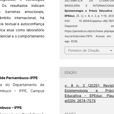
SISTEMÁTICA DA LITERATUR
. Os resultados indicam
BRASILEIRA E INTERNACIONAL
Epistemologia e Práxis Educativa
 barreiras emocionais,
EPEduc
,
[S. l.]
, v. 8, n. 2, p. 1–19, 202
mbito internacional, há
DOI: 10.26694/epeduc.v8i2.7870
cia textual e autoconfiança
Disponível em
fica atua como laboratório
https://periodicos.ufpi.br/index.php/ep
riencial e o comportamento
duc/article/view/7870. Acesso em:
ago. 2026.
Fomatos de Citação
EDIÇÃO
ralde Pernambuco–IFPE
ora do Departamento de
v. 8 n. 2 (2025): Revist
Epistemologia e Práxi
nambuco – IFPE, Campus
Educativa - EPEduc, Piauí
eISSN: 2674-757X
ambuco – IFPE
SEÇÃO