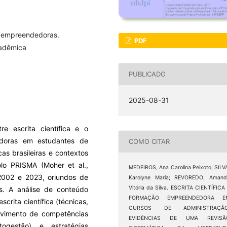
as empreendedoras.
PDF
cadêmica
PUBLICADO
2025-08-31
re escrita científica e o
doras em estudantes de
COMO CITAR
as brasileiras e contextos
olo PRISMA (Moher et al.,
MEDEIROS, Ana Carolina Peixoto; SILV
2002 e 2023, oriundos de
Karolyne Maria; REVOREDO, Amand
Vitória da Silva. ESCRITA CIENTÍFICA
. A análise de conteúdo
FORMAÇÃO EMPREENDEDORA E
escrita científica (técnicas,
CURSOS DE ADMINISTRAÇÃO
olvimento de competências
EVIDÊNCIAS DE UMA REVISÃ
ogestão) e estratégias