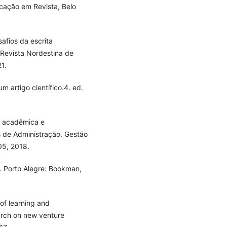
ucação em Revista, Belo
afios da escrita
 Revista Nordestina de
21.
m artigo científico.4. ed.
a acadêmica e
 de Administração. Gestão
05, 2018.
d. Porto Alegre: Bookman,
 of learning and
arch on new venture