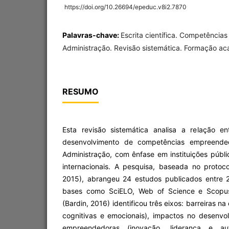
https://doi.org/10.26694/epeduc.v8i2.7870
Palavras-chave:
Escrita científica. Competênci
Administração. Revisão sistemática. Formação a
RESUMO
Esta revisão sistemática analisa a relação ent
desenvolvimento de competências empreende
Administração, com ênfase em instituições públic
internacionais. A pesquisa, baseada no protoc
2015), abrangeu 24 estudos publicados entre 
bases como SciELO, Web of Science e Scopus
(Bardin, 2016) identificou três eixos: barreiras na 
cognitivas e emocionais), impactos no desenv
empreendedoras (inovação, liderança e aut