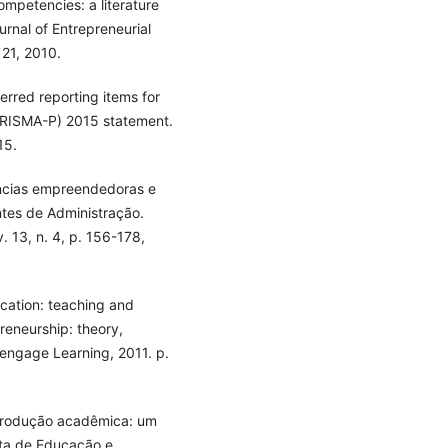
petencies: a literature
rnal of Entrepreneurial
121, 2010.
rred reporting items for
PRISMA-P) 2015 statement.
15.
ências empreendedoras e
tes de Administração.
 13, n. 4, p. 156-178,
cation: teaching and
preneurship: theory,
engage Learning, 2011. p.
 produção acadêmica: um
sta de Educação e