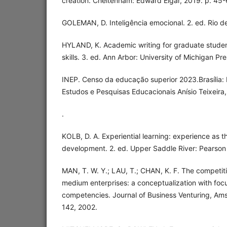
creation. Cheltenham: Edward Elgar, 2019. p. 45-
GOLEMAN, D. Inteligência emocional. 2. ed. Rio de
HYLAND, K. Academic writing for graduate student
skills. 3. ed. Ann Arbor: University of Michigan Pre
INEP. Censo da educação superior 2023.Brasília: I
Estudos e Pesquisas Educacionais Anísio Teixeira
.
KOLB, D. A. Experiential learning: experience as t
development. 2. ed. Upper Saddle River: Pearson
MAN, T. W. Y.; LAU, T.; CHAN, K. F. The competit
medium enterprises: a conceptualization with focu
competencies. Journal of Business Venturing, Amst
142, 2002.