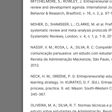
MITCHELMORE, S.; ROWLEY, J. Entrepreneurial com
review and development agenda. International Jou
Behavior & Research, Bradford, v. 16, n. 2, p. 97-
MOHER, D.; SHAMSEER, L.; CLARKE, M. et al. Prefe
systematic review and meta-analysis protocols (
Systematic Reviews, London, v. 4, n. 1, p. 1-9, 20
NASSIF, V. M.; ROSA, L. A.; SILVA, R. C. Compet
comunicação persuasiva: um estudo com estudan
Revista de Administração Mackenzie, São Paulo, v.
2012.
NECK, H. M.; GREENE, P. G. Entrepreneurship edu
learning strategy. In: KURATKO, D. F. (Ed.). Entre
process, practice. 9. ed. Mason: South-Western C
345-367.
OLIVEIRA, M. A.; SILVA, R. T. Normas técnicas e
estudo sobre estudantes de Administração. Revi