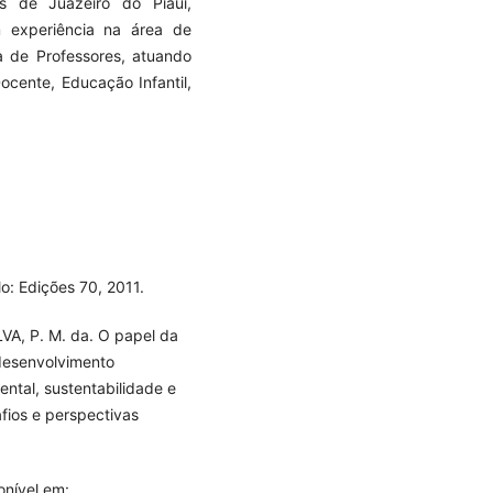
s de Juazeiro do Piauí,
 experiência na área de
 de Professores, atuando
ocente, Educação Infantil,
o: Edições 70, 2011.
A, P. M. da. O papel da
desenvolvimento
ental, sustentabilidade e
fios e perspectivas
onível em: