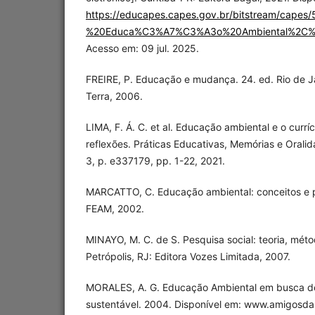
https://educapes.capes.gov.br/bitstream/cape
%20Educa%C3%A7%C3%A3o%20Ambiental%2C%20S
Acesso em: 09 jul. 2025.
FREIRE, P. Educação e mudança. 24. ed. Rio de Ja
Terra, 2006.
LIMA, F. Á. C. et al. Educação ambiental e o currí
reflexões. Práticas Educativas, Memórias e Oralid
3, p. e337179, pp. 1-22, 2021.
MARCATTO, C. Educação ambiental: conceitos e pr
FEAM, 2002.
MINAYO, M. C. de S. Pesquisa social: teoria, méto
Petrópolis, RJ: Editora Vozes Limitada, 2007.
MORALES, A. G. Educação Ambiental em busca d
sustentável. 2004. Disponível em: www.amigosda