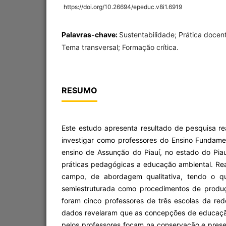
https://doi.org/10.26694/epeduc.v8i1.6919
Palavras-chave:
Sustentabilidade; Prática docent
Tema transversal; Formação crítica.
RESUMO
Este estudo apresenta resultado de pesquisa re
investigar como professores do Ensino Fundame
ensino de Assunção do Piauí, no estado do Pi
práticas pedagógicas a educação ambiental. Re
campo, de abordagem qualitativa, tendo o que
semiestruturada como procedimentos de produç
foram cinco professores de três escolas da red
dados revelaram que as concepções de educaçã
pelos professores focam na conservação e pres