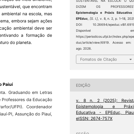
SUSTENTÁVEL NA ESCOLA: O QU
ustentável, que encontram
DIZEM OS PROFESSORES?
Epistemologia e Práxis Educativa
 ambiental na escola, mas
EPEduc
,
[S. l.]
, v. 8, n. 2, p. 1–18, 202
o tema, embora sejam ações
DOI: 10.26694/epeduc.v8i1.6919
ucação ambiental deve ser
Disponível em
ncentivando a formação de
https://periodicos.ufpi.br/index.php/ep
turo do planeta.
duc/article/view/6919. Acesso em:
ago. 2026.
Fomatos de Citação
o Paiuí
EDIÇÃO
nta. Graduando em Letras
e Professores da Educação
v. 8 n. 2 (2025): Revist
Epistemologia e Práxi
arfor/UFPI). Coordenador
Educativa - EPEduc, Piauí
auí-PI, Assunção do Piauí,
eISSN: 2674-757X
SEÇÃO