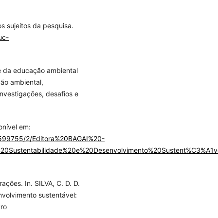
s sujeitos da pesquisa.
uc-
ade da educação ambiental
ção ambiental,
investigações, desafios e
onível em:
s/599755/2/Editora%20BAGAI%20-
ustentabilidade%20e%20Desenvolvimento%20Sustent%C3%A1ve
ções. In. SILVA, C. D. D.
nvolvimento sustentável:
vro