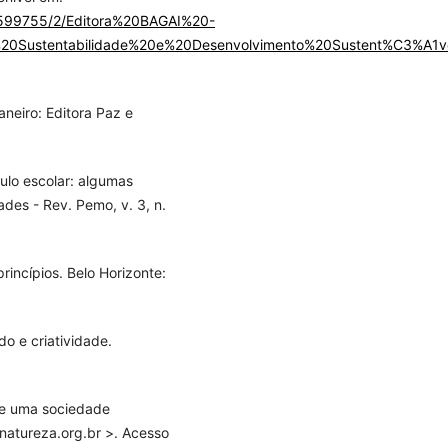
s/599755/2/Editora%20BAGAI%20-
ustentabilidade%20e%20Desenvolvimento%20Sustent%C3%A1ve
neiro: Editora Paz e
culo escolar: algumas
ades - Rev. Pemo, v. 3, n.
incípios. Belo Horizonte:
do e criatividade.
e uma sociedade
natureza.org.br >. Acesso