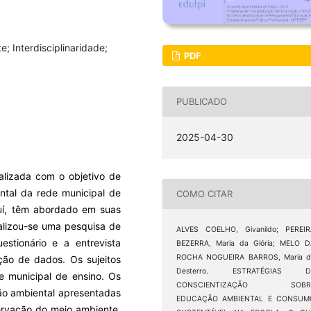
e; Interdisciplinaridade;
PDF
PUBLICADO
2025-04-30
alizada com o objetivo de
ntal da rede municipal de
COMO CITAR
auí, têm abordado em suas
alizou-se uma pesquisa de
ALVES COELHO, Givanildo; PEREIR
stionário e a entrevista
BEZERRA, Maria da Glória; MELO D
ROCHA NOGUEIRA BARROS, Maria d
ão de dados. Os sujeitos
Desterro. ESTRATÉGIAS D
e municipal de ensino. Os
CONSCIENTIZAÇÃO SOBR
o ambiental apresentadas
EDUCAÇÃO AMBIENTAL E CONSUM
ervação do meio ambiente,