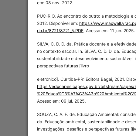
em: 08 nov. 2022.
PUC-RIO. Ao encontro do outro: a metodologia e o
2012. Disponível em:
https://www.maxwell.vrac.p
rio.br/8721/8721_5.PDF
. Acesso em: 11 jun. 2025.
SILVA, C. D. D. da. Prática docente e a efetivid
no contexto escolar. In. SILVA, C. D. D. da. Educa
sustentabilidade e desenvolvimento sustentável: 
perspectivas futuras [livro
eletrônico]. Curitiba-PR: Editora Bagai, 2021. Disp
https://educapes.capes.gov.br/bitstream/cape
%20Educa%C3%A7%C3%A3o%20Ambiental%2C%20S
Acesso em: 09 jul. 2025.
SOUZA, C. A. F. de. Educação Ambiental: considera
da. Educação ambiental, sustentabilidade e dese
investigações, desafios e perspectivas futuras [li