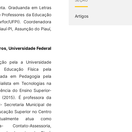
nta. Graduanda em Letras
e Professores da Educação
Artigos
arfor/UFPI). Coordenadora
auí-PI, Assunção do Piauí,
ros,
Universidade Federal
ão pela a Universidade
m Educação Física pela
duada em Pedagogia pela
alista em Tecnologias na
ência do Ensino Superior-
(2015). É professora da
- Secretaria Municipal de
ucação Superior no Centro
 Atualmente atua como
a- Contato-Assessoria,