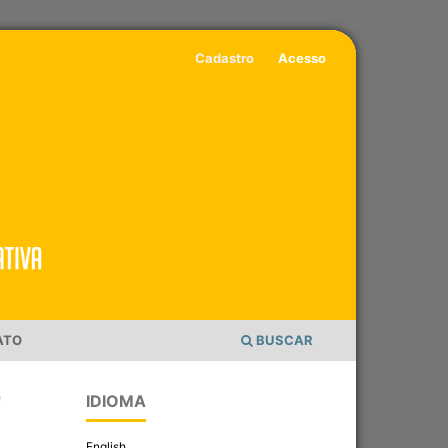
Cadastro
Acesso
ATO
BUSCAR
IDIOMA
/
English