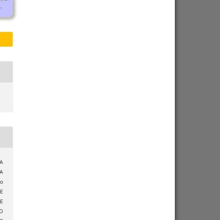
A
A
o
E
E
O