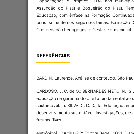
Capacitações e Projetos LTDA nos município
Assunção do Piauí e Boqueirão do Piauí. Tem
Educação, com ênfase na Formação Continuada
principalmente nos seguintes temas: Formação D
Coordenação Pedagógica e Gestão Educacional.
REFERÊNCIAS
BARDIN, Laurence. Análise de conteúdo. São Paul
CARDOSO, J. C. de O.; BERNARDES NETO, N.; SILV
educação na garantia do direito fundamental ao 
sustentável. In. SILVA, C. D. D. da. Educação ambi
desenvolvimento sustentável: investigações, desa
futuras [livro
eletrônico]. Curitiba-PR: Editora Bagai, 2021. Disp