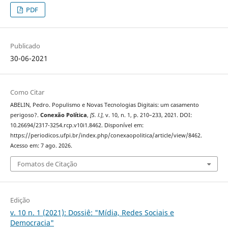
PDF
Publicado
30-06-2021
Como Citar
ABELIN, Pedro. Populismo e Novas Tecnologias Digitais: um casamento
perigoso?.
Conexão Política
,
[S. l.]
, v. 10, n. 1, p. 210–233, 2021. DOI:
10.26694/2317-3254.rcp.v10i1.8462. Disponível em:
https://periodicos.ufpi.br/index.php/conexaopolitica/article/view/8462.
Acesso em: 7 ago. 2026.
Fomatos de Citação
Edição
v. 10 n. 1 (2021): Dossiê: "Mídia, Redes Sociais e
Democracia"