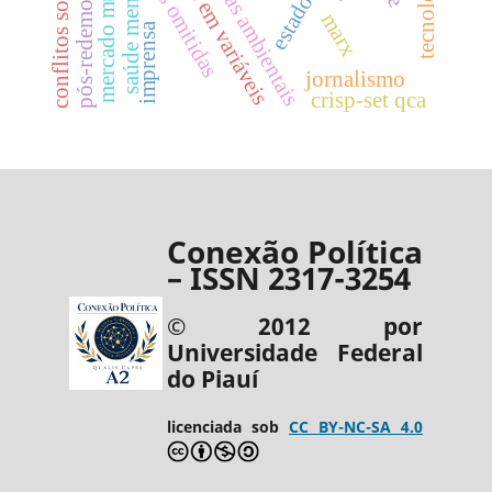
pós-redemocratização
variáveis omitidas
mercado mundial
erros em variáveis
lutas ambientais
saúde mental
estado
marx
imprensa
jornalismo
crisp-set qca
Conexão Política
– ISSN 2317-3254
© 2012 por
Universidade Federal
do Piauí
licenciada sob
CC BY-NC-SA 4.0