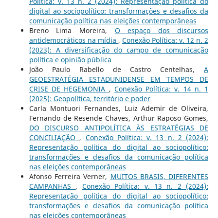
Política: v. 13 n. 2 (2024): Representação política do
digital ao sociopolítico: transformações e desafios da
comunicação política nas eleições contemporâneas
Breno Lima Moreira,
O espaço dos discursos
antidemocráticos na mídia
,
Conexão Política: v. 12 n. 2
(2023): A diversificação do campo de comunicação
política e opinião pública
João Paulo Rabello de Castro Centelhas,
A
GEOESTRATÉGIA ESTADUNIDENSE EM TEMPOS DE
CRISE DE HEGEMONIA
,
Conexão Política: v. 14 n. 1
(2025): Geopolítica, território e poder
Carla Montuori Fernandes, Luiz Ademir de Oliveira,
Fernando de Resende Chaves, Arthur Raposo Gomes,
DO DISCURSO ANTIPOLÍTICA ÀS ESTRATÉGIAS DE
CONCILIAÇÃO
,
Conexão Política: v. 13 n. 2 (2024):
Representação política do digital ao sociopolítico:
transformações e desafios da comunicação política
nas eleições contemporâneas
Afonso Ferreira Verner,
MUITOS BRASIS, DIFERENTES
CAMPANHAS
,
Conexão Política: v. 13 n. 2 (2024):
Representação política do digital ao sociopolítico:
transformações e desafios da comunicação política
nas eleições contemporâneas