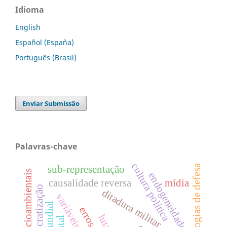
Idioma
English
Español (España)
Português (Brasil)
Enviar Submissão
Palavras-chave
cultura política
tecnologias de defesa
sub-representação
conflitos socioambientais
endogeneidade
causalidade reversa
mídia
ditadura militar