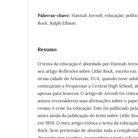
Palavras-chave:
Hannah Arendt; educação; política
Rock; Ralph Ellison.
Resumo
O tema da educação é abordado por Hannah Arend
seu artigo Reflexões sobre Little Rock, escrito em
nessa cidade do Arkansas, EUA, quando nove adol
começaram a frequentar a Central High School, a
apenas para brancos. O artigo de Arendt foi critica
autora reconsiderou suas afirmações sobre o pap
ensaio A crise na educação. Este foi publicado pel
antes ainda da publicação do texto sobre Little R
em 1959. O meu artigo enfoca o tema da educação 
Rock. Sem pretensão de abordar toda a complexida
discussão que suscitou, reconsidero o texto sob qu