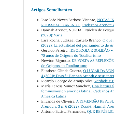
Artigos Semelhantes
José João Neves Barbosa Vicente,
NOTAS I
ROUSSEAU E ARENDT
,
Cadernos Arendt: v.
Hannah Arendt, NUPHA - Núcleo de Pesqui
(2020): Varia
Lara Rocha, Judikael Castelo Branco,
O que 
(2022): La actualidad del pensamiento de A
Geraldo Pereira,
IDEOLOGIA E SOLIDÃO 
70 anos de Origens do Totalitarismo
Newton Bignotto,
DE VOLTA ÀS REFLEXÕ
de Origens do Totalitarismo
Elizabete Olinda Guerra,
O LUGAR DA VON
4 (2021): Dossiê: Hannah Arendt e seus inte
Ricardo George de Araújo Silva,
Verdade e P
María Teresa Muñoz Sánchez,
Una lectura f
feminismos en américa latina
,
Cadernos Are
América Latina
Elivanda de Oliveira,
A DIMENSÃO REPUBL
Arendt: v. 3 n. 6 (2022): Dossiê: Hannah Ar
Antonio Batista Fernandes,
QUE REPÚBLIC