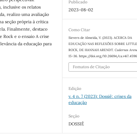
Publicado
 inclusive os relatos
2023-08-02
da, realizo uma avaliação
 seção própria à crítica
 ela. Finalmente, destaco
Como Citar
le Rock e o ensaio A crise
Sievers de Almeida, V. (2023). ACERCA DA
elevância da educação para
EDUCAÇÃO NAS REFLEXÕES SOBRE LITTL
ROCK, DE HANNAH ARENDT.
Cadernos Aren
15–36. https://doi.org/10.26694/ca.v4i7.459
Fomatos de Citação
Edição
v. 4 n. 7 (2023): Dossiê: crises da
educação
Seção
DOSSIÊ