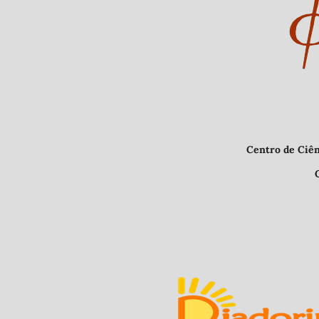
Centro de Ciências Humanas e L
CEP 64.049-550, Teresina 
E-mail: nupha
Indexad