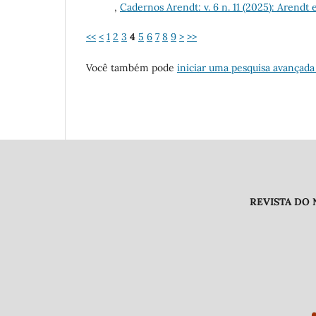
,
Cadernos Arendt: v. 6 n. 11 (2025): Arendt e
<<
<
1
2
3
4
5
6
7
8
9
>
>>
Você também pode
iniciar uma pesquisa avançada
REVISTA DO NÚCLEO DE PES
Endereço /
Universidade Fe