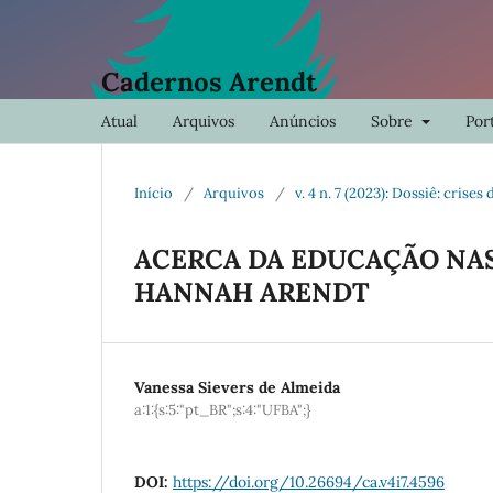
Cadernos Arendt
Atual
Arquivos
Anúncios
Sobre
Port
Início
/
Arquivos
/
v. 4 n. 7 (2023): Dossiê: crise
ACERCA DA EDUCAÇÃO NAS
HANNAH ARENDT
Vanessa Sievers de Almeida
a:1:{s:5:"pt_BR";s:4:"UFBA";}
DOI:
https://doi.org/10.26694/ca.v4i7.4596