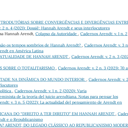
NTRODUTÓRIAS SOBRE CONVERGÊNCIAS E DIVERGÊNCIAS ENTR
 2 n. 4 (2021): Dossiê: Hannah Arendt e seus interlocutores
sa Hannah Arendt,
Colapso da Autoridade
,
Cadernos Arendt: v. 1 n. 2
são os tempos sombrios de Hannah Arendt?
,
Cadernos Arendt: v. 3 n
rendt en América Latina
– ATUALIDADE DE HANNAH ARENDT
,
Cadernos Arendt: v. 2 n. 3 (202
ES SOBRE O TOTALITARISMO
,
Cadernos Arendt: v. 2 n. 3 (2021): 70 
TADE NA DINÂMICA DO MUNDO INTERIOR:
,
Cadernos Arendt: v. 2
rlocutores
olítica
,
Cadernos Arendt: v. 1 n. 2 (2020): Varia
eminista de la teoría del juicio arendtiana. Notas para pensar los
ndt: v. 3 n. 5 (2022): La actualidad del pensamiento de Arendt en
ICANA DO “DIREITO A TER DIREITO” EM HANNAH ARENDT
,
Cade
endt e o Republicanismo
A? ARENDT, DO LEGADO CLÁSSICO AO REPUBLICANISMO MODE