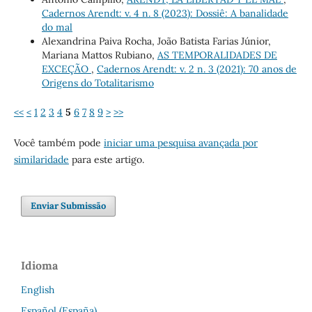
Cadernos Arendt: v. 4 n. 8 (2023): Dossiê: A banalidade
do mal
Alexandrina Paiva Rocha, João Batista Farias Júnior,
Mariana Mattos Rubiano,
AS TEMPORALIDADES DE
EXCEÇÃO
,
Cadernos Arendt: v. 2 n. 3 (2021): 70 anos de
Origens do Totalitarismo
<<
<
1
2
3
4
5
6
7
8
9
>
>>
Você também pode
iniciar uma pesquisa avançada por
similaridade
para este artigo.
Enviar Submissão
Idioma
English
Español (España)