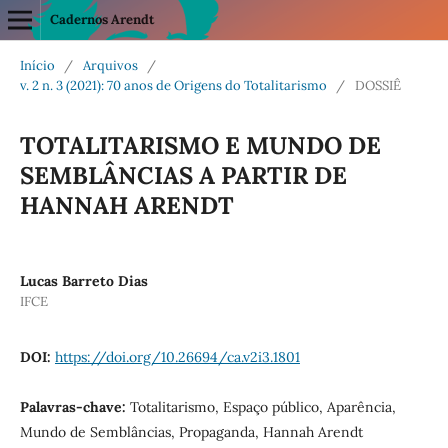
Cadernos Arendt
Início
/
Arquivos
/
v. 2 n. 3 (2021): 70 anos de Origens do Totalitarismo
/
DOSSIÊ
TOTALITARISMO E MUNDO DE
SEMBLÂNCIAS A PARTIR DE
HANNAH ARENDT
Lucas Barreto Dias
IFCE
DOI:
https://doi.org/10.26694/ca.v2i3.1801
Palavras-chave:
Totalitarismo, Espaço público, Aparência,
Mundo de Semblâncias, Propaganda, Hannah Arendt