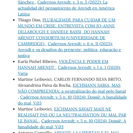
Sánchez
,
Cadernos Arendt: v. 3 n. 5 (2022): La
actualidad del pensamiento de Arendt en América
Latina
Thiago Dias,
PLURALIDADE PARA CUIDAR DE UM
MUNDO EM CRISE: ENTREVISTA COM JO-ANNE
DILLABOUGH E DANIELE BASSI, DO HANNAH
ARENDT CONSORTIUM (UNIVERSIDADE DE
CAMBRIDGE)
,
Cadernos Arendt: v. 6 n. 11 (2025):
Arendt e os desafios do presente: política, educação e
justiça
Karla Pinhel Ribeiro,
VIOLÊNCIA E PODER EM
HANNAH ARENDT
,
Cadernos Arendt: v. 1 n. 1 (2020):
Varia
Martine Leibovici, CARLOS FERNANDO SILVA BRITO,
Alexandrina Paiva da Rocha,
EICHMANN SABIA, MAS
NÃO COMPREENDIA: a neutralização do mal pelo banal
,
Cadernos Arendt: v. 5 n. 10 (2024): Dossiê: A banalidade
do mal, V.03
Martine Leibovici,
EICHMANN SAVAIT MAIS NE
REALISAIT PAS OU LA NEUTRALISATION DU MAL PAR
LE BANAL
,
Cadernos Arendt: v. 5 n. 10 (2024): Dossiê: A
banalidade do mal, V.03
Antonio Campillo,
ARENDT, LA LIBERTAD Y EL MAL
,