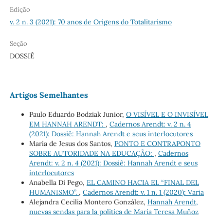
Edição
v. 2 n. 3 (2021): 70 anos de Origens do Totalitarismo
Seção
DOSSIÊ
Artigos Semelhantes
Paulo Eduardo Bodziak Junior,
O VISÍVEL E O INVISÍVEL
EM HANNAH ARENDT:
,
Cadernos Arendt: v. 2 n. 4
(2021): Dossiê: Hannah Arendt e seus interlocutores
Maria de Jesus dos Santos,
PONTO E CONTRAPONTO
SOBRE AUTORIDADE NA EDUCAÇÃO:
,
Cadernos
Arendt: v. 2 n. 4 (2021): Dossiê: Hannah Arendt e seus
interlocutores
Anabella Di Pego,
EL CAMINO HACIA EL “FINAL DEL
HUMANISMO”.
,
Cadernos Arendt: v. 1 n. 1 (2020): Varia
Alejandra Cecilia Montero González,
Hannah Arendt,
nuevas sendas para la política de María Teresa Muñoz