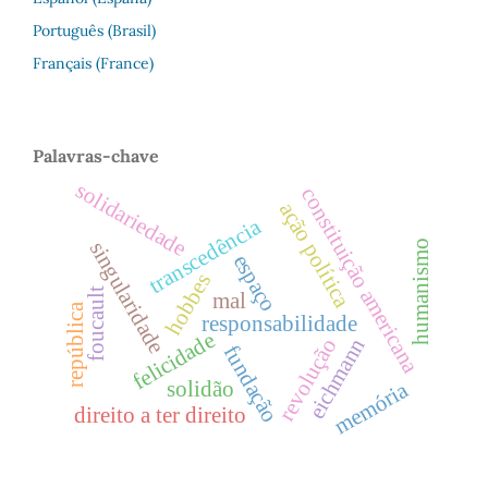
Português (Brasil)
Français (France)
Palavras-chave
solidariedade
constituição americana
ação política
transcedência
singularidade
humanismo
espaço
hobbes
foucault
mal
república
responsabilidade
felicidade
eichmann
revolução
fundação
solidão
memória
direito a ter direito