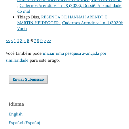
,
Cadernos Arendt: v. 4 n. 8 (2023): Dossiê: A banalidade
do mal
Thiago Dias,
RESENHA DE HANNAH ARENDT E
MARTIN HEIDEGGER
,
Cadernos Arendt: v. 1 n. 1 (2020):
Varia
<<
<
1
2
3
4
5
6
7
8
9
>
>>
Você também pode
iniciar uma pesquisa avançada por
similaridade
para este artigo.
Enviar Submissão
Idioma
English
Español (España)