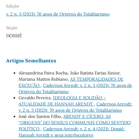
Edição
v. 2 n. 3 (2021): 70 anos de Origens do Totalitarismo
Seção
DOSSIÊ
Artigos Semelhantes
Alexandrina Paiva Rocha, João Batista Farias Júnior,
Mariana Mattos Rubiano,
AS TEMPORALIDADES DE
EXCEÇÃO
,
Cadernos Arendt: v. 2 n. 3 (2021): 70 anos de
Origens do Totalitarismo
Geraldo Pereira,
IDEOLOGIA E SOLIDÃO –
ATUALIDADE DE HANNAH ARENDT
,
Cadernos Arendt:
v. 2 n. 3 (2021): 70 anos de Origens do Totalitarismo
José dos Santos Filho,
ARENDT E CÍCERO: AS
“ORIGENS” DO SENSUS COMMUNIS COMO SENTIDO
POLÍTICO
,
Cadernos Arendt: v. 2 n. 4 (2021): Dossiê:
Hannah Arendt e seus interlocutores