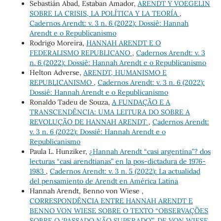
Sebastián Abad, Estaban Amador,
ARENDT Y VOEGELIN
SOBRE LA CRISIS, LA POLÍTICA Y LA TEORÍA
,
Cadernos Arendt: v. 3 n. 6 (2022): Dossiê: Hannah
Arendt e o Republicanismo
Rodrigo Moreira,
HANNAH ARENDT E O
FEDERALISMO REPUBLICANO
,
Cadernos Arendt: v. 3
n. 6 (2022): Dossiê: Hannah Arendt e o Republicanismo
Helton Adverse,
ARENDT, HUMANISMO E
REPUBLICANISMO
,
Cadernos Arendt: v. 3 n. 6 (2022):
Dossiê: Hannah Arendt e o Republicanismo
Ronaldo Tadeu de Souza,
A FUNDAÇÃO E A
TRANSCENDÊNCIA: UMA LEITURA DO SOBRE A
REVOLUÇÃO DE HANNAH ARENDT
,
Cadernos Arendt:
v. 3 n. 6 (2022): Dossiê: Hannah Arendt e o
Republicanismo
Paula L. Hunziker,
¿Hannah Arendt “casi argentina”? dos
lecturas “casi arendtianas” en la pos-dictadura de 1976-
1983
,
Cadernos Arendt: v. 3 n. 5 (2022): La actualidad
del pensamiento de Arendt en América Latina
Hannah Arendt, Benno von Wiese ,
CORRESPONDÊNCIA ENTRE HANNAH ARENDT E
BENNO VON WIESE SOBRE O TEXTO “OBSERVAÇÕES
SOBRE O ‘PASSADO NÃO SUPERADO’”, DE VON WIESE