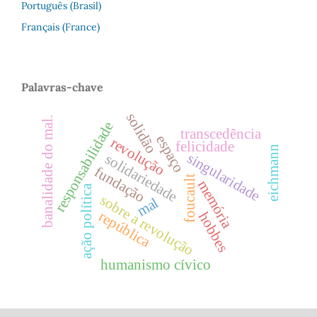
Português (Brasil)
Français (France)
Palavras-chave
solidão
banalidade do mal.
responsabilidade
transcedência
espaço
revolução
felicidade
eichmann
singularidade
solidariedade
fundação
foucault
memória
ação política
sobre a revolução
mal
república
hobbes
humanismo cívico