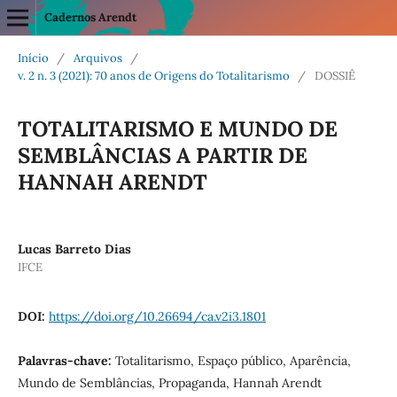
Cadernos Arendt
Início
/
Arquivos
/
v. 2 n. 3 (2021): 70 anos de Origens do Totalitarismo
/
DOSSIÊ
TOTALITARISMO E MUNDO DE
SEMBLÂNCIAS A PARTIR DE
HANNAH ARENDT
Lucas Barreto Dias
IFCE
DOI:
https://doi.org/10.26694/ca.v2i3.1801
Palavras-chave:
Totalitarismo, Espaço público, Aparência,
Mundo de Semblâncias, Propaganda, Hannah Arendt