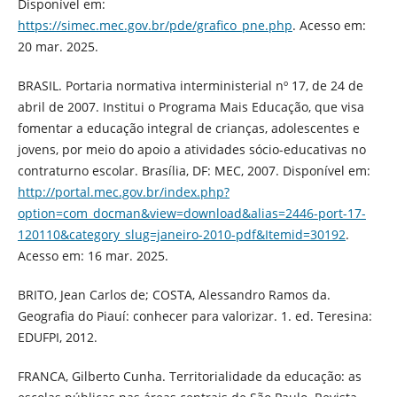
Disponível em:
https://simec.mec.gov.br/pde/grafico_pne.php
. Acesso em:
20 mar. 2025.
BRASIL. Portaria normativa interministerial nº 17, de 24 de
abril de 2007. Institui o Programa Mais Educação, que visa
fomentar a educação integral de crianças, adolescentes e
jovens, por meio do apoio a atividades sócio-educativas no
contraturno escolar. Brasília, DF: MEC, 2007. Disponível em:
http://portal.mec.gov.br/index.php?
option=com_docman&view=download&alias=2446-port-17-
120110&category_slug=janeiro-2010-pdf&Itemid=30192
.
Acesso em: 16 mar. 2025.
BRITO, Jean Carlos de; COSTA, Alessandro Ramos da.
Geografia do Piauí: conhecer para valorizar. 1. ed. Teresina:
EDUFPI, 2012.
FRANCA, Gilberto Cunha. Territorialidade da educação: as