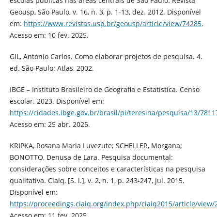
escolas públicas nas áreas centrais de São Paulo. Revista
Geousp, São Paulo, v. 16, n. 3, p. 1-13, dez. 2012. Disponível
em:
https://www.revistas.usp.br/geousp/article/view/74285
.
Acesso em: 10 fev. 2025.
GIL, Antonio Carlos. Como elaborar projetos de pesquisa. 4.
ed. São Paulo: Atlas, 2002.
IBGE – Instituto Brasileiro de Geografia e Estatística. Censo
escolar. 2023. Disponível em:
https://cidades.ibge.gov.br/brasil/pi/teresina/pesquisa/13/7811
Acesso em: 25 abr. 2025.
KRIPKA, Rosana Maria Luvezute; SCHELLER, Morgana;
BONOTTO, Denusa de Lara. Pesquisa documental:
considerações sobre conceitos e características na pesquisa
qualitativa. Ciaiq, [S. l.], v. 2, n. 1, p. 243-247, jul. 2015.
Disponível em:
https://proceedings.ciaiq.org/index.php/ciaiq2015/article/view/
Acesso em: 11 fev. 2025.