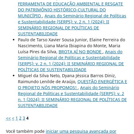
FERRAMENTA DE EDUCAÇÃO AMBIENTAL E RESGATE
DO PATRIMÔNIO HISTÓRICO-CULTURAL DO
MUNICÍPIO
,
Anais do Seminário Regional de Políticas
e Sustentabilidade (SERPS): v. 2 n. 1 (2024): II
SEMINÁRIO REGIONAL DE POLÍTICAS DE
SUSTENTABILIDADE
Paulo de Tarso Xavier Sousa Junior, Elaine Ferreira do
Nascimento, Liana Maria Ibiapina do Monte, Maria
Luísa Pires da Silva,
BROTA AÍ NO BONDE
,
Anais do
Seminário Regional de Políticas e Sustentabilidade
(SERPS): v. 2 n. 1 (2024): II SEMINÁRIO REGIONAL DE
POLÍTICAS DE SUSTENTABILIDADE
Miguel da Silva Neto, Dyana Jéssica Barros Diniz,
Raimundo Lenilde de Araújo,
QUESTÃO ENERGÉTICA E
O PROJETO NÓS PROPOMOS!
,
Anais do Seminário
Regional de Políticas e Sustentabilidade (SERPS): v. 2
n. 1 (2024): II SEMINÁRIO REGIONAL DE POLÍTICAS DE
SUSTENTABILIDADE
<<
<
1
2
3
4
Você também pode
iniciar uma pesquisa avançada por