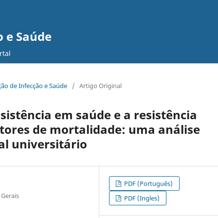
o e Saúde
rtal
nção de Infecção e Saúde
/
Artigo Original
sistência em saúde e a resistência
tores de mortalidade: uma análise
l universitário
PDF (Português)
 Gerais
PDF (Ingles)