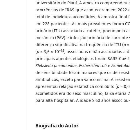
universitário do Piauí. A amostra compreendeu 
ocorrências de IRAS que aconteceram em 2022 em
total de indivíduos acometidos. A amostra final 
em 228 pacientes. As mais prevalentes foram CO
urinário (ITU) associada a cateter, pneumonia a
mecânica (PAV) e infecção primária de corrente
diferença significativa na frequência de ITU (
p
= 
−15
(
p
= 3,6 × 10
) associadas e não associadas a di
principais agentes etiológicos foram SARS-Cov-
Klebsiella pneumoniae
,
Escherichia coli
e
Acinetoba
de sensibilidade foram maiores que os de resist
antibióticos, exceto para vancomicina. A resist
apresentou relação estatística com óbito (
p
= 0,0
acometidos era do sexo masculino, faixa etária 
para alta hospitalar. A idade ≥ 60 anos associou-
Biografia do Autor