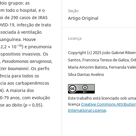
dois grupos: as
 todo o hospital, e o
Seção
foi de 290 casos de IRAS
Artigo Original
VID-19, infecção de trato
ssociada à ventilação
Licença
 sanguínea. Houve
−16
2,2 × 10
) e pneumonia
Copyright (c) 2025 João Gabriel Ribei
spositivos invasivos. Os
Santos, Francisca Tereza de Galiza, O
2,
Pseudomonas aeruginosa
,
Maria Amorim Batista, Fernanda Valér
cter baumannii
. Os perfis
Silva Dantas Avelino
ência para todos os
ência aos carbapenêmicos
4). A maioria dos
70-79 anos, com evolução
Este trabalho está licenciado sob um
licença
Creative Commons Attribution
se ao óbito (
p
= 0,05).
International License
.