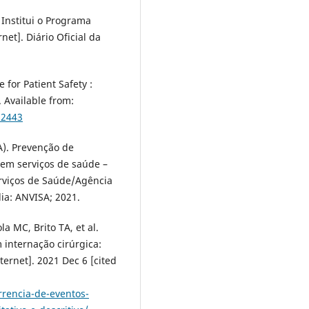
. Institui o Programa
et]. Diário Oficial da
for Patient Safety :
 Available from:
92443
A). Prevenção de
 em serviços de saúde –
rviços de Saúde/Agência
lia: ANVISA; 2021.
a MC, Brito TA, et al.
 internação cirúrgica:
ternet]. 2021 Dec 6 [cited
rrencia-de-eventos-