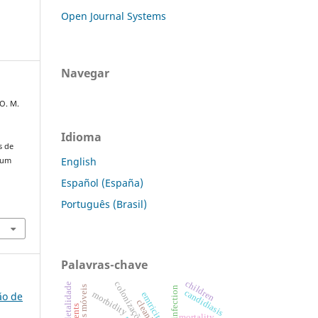
Open Journal Systems
Navegar
 O. M.
Idioma
s de
English
 um
Español (España)
Português (Brasil)
Palavras-chave
children
letalidade
candidiasis
morbidity
ão de
emtricitabine
mortality