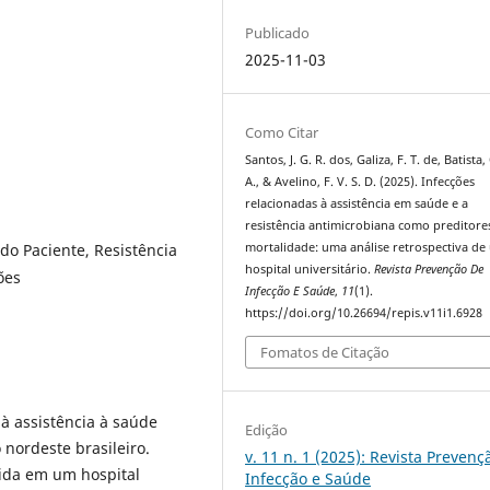
Publicado
2025-11-03
Como Citar
Santos, J. G. R. dos, Galiza, F. T. de, Batista,
A., & Avelino, F. V. S. D. (2025). Infecções
relacionadas à assistência em saúde e a
resistência antimicrobiana como preditore
do Paciente, Resistência
mortalidade: uma análise retrospectiva de
hospital universitário.
Revista Prevenção De
ões
Infecção E Saúde
,
11
(1).
https://doi.org/10.26694/repis.v11i1.6928
Fomatos de Citação
 à assistência à saúde
Edição
 nordeste brasileiro.
v. 11 n. 1 (2025): Revista Prevenç
vida em um hospital
Infecção e Saúde