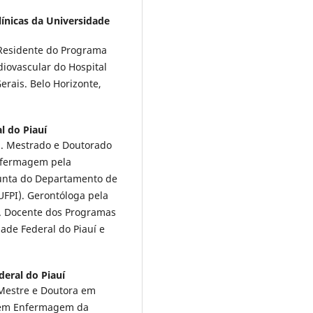
línicas da Universidade
 Residente do Programa
diovascular do Hospital
erais. Belo Horizonte,
l do Piauí
á. Mestrado e Doutorado
nfermagem pela
junta do Departamento de
FPI). Gerontóloga pela
a. Docente dos Programas
de Federal do Piauí e
deral do Piauí
 Mestre e Doutora em
 em Enfermagem da