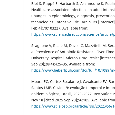
Blot S, Ruppé E, Harbarth S, Asehnoune K, Poulak
Healthcare-associated infections in adult intensi
Changes in epidemiology, diagnosis, prevention
technologies. Intensive Crit Care Nurs [Internet
Feb 4];70:103227. Available from:
https://www.sciencedirect.com/science/article
Scaglione V, Reale M, Davoli C, Mazzitelli M, Sera
al.Prevalence of Antibiotic Resistance Over Time 
University Hospital. Microb Drug Resist [internet
Sep 20];28(4):425–35. Available from:
https://www.liebertpub.com/doi/full/10.1089/m
Moura EC, Cortez-Escalante J, Cavalcante FV, Ba
Santos LMP. Covid-19: evolução temporal e imun
epidemiológicas, Brasil, 2020–2022. Rev Saúde Pú
Nov 18 [cited 2025 Sep 20];56:105. Available fro
https://www.scielosp.org/article/rsp/2022.v56/1