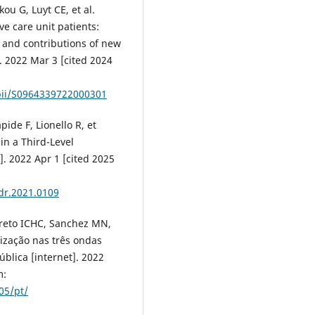
ou G, Luyt CE, et al.
ve care unit patients:
 and contributions of new
]. 2022 Mar 3 [cited 2024
/pii/S0964339722000301
pide F, Lionello R, et
in a Third-Level
]. 2022 Apr 1 [cited 2025
dr.2021.0109
rreto ICHC, Sanchez MN,
ização nas três ondas
blica [internet]. 2022
m:
05/pt/