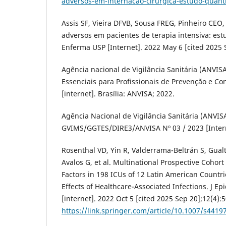
adversos-em-internacao-cirurgica-estudo-quantit
Assis SF, Vieira DFVB, Sousa FREG, Pinheiro CEO,
adversos em pacientes de terapia intensiva: est
Enferma USP [Internet]. 2022 May 6 [cited 2025 
Agência nacional de Vigilância Sanitária (ANVIS
Essenciais para Profissionais de Prevenção e Co
[internet]. Brasília: ANVISA; 2022.
Agência Nacional de Vigilância Sanitária (ANVI
GVIMS/GGTES/DIRE3/ANVISA Nº 03 / 2023 [Intern
Rosenthal VD, Yin R, Valderrama-Beltrán S, Gualt
Avalos G, et al. Multinational Prospective Cohort
Factors in 198 ICUs of 12 Latin American Countri
Effects of Healthcare-Associated Infections. J E
[internet]. 2022 Oct 5 [cited 2025 Sep 20];12(4):
https://link.springer.com/article/10.1007/s4419