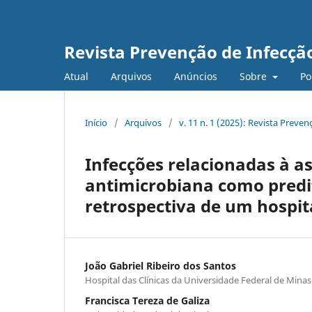
Revista Prevenção de Infecçã
Atual
Arquivos
Anúncios
Sobre
Po
Início
/
Arquivos
/
v. 11 n. 1 (2025): Revista Preve
Infecções relacionadas à as
antimicrobiana como predi
retrospectiva de um hospita
João Gabriel Ribeiro dos Santos
Hospital das Clínicas da Universidade Federal de Minas
Francisca Tereza de Galiza