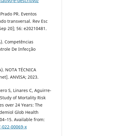
ativo-e-descritivo/
 Prado PR. Eventos
udo transversal. Rev Esc
Sep 20]; 56: e20210481.
A). Competências
ntrole De Infecção
SA). NOTA TÉCNICA
et]. ANVISA; 2023.
ero S, Linares C, Aguirre-
 Study of Mortality Risk
es over 24 Years: The
pidemiol Glob Health
504–15. Available from:
7-022-00069-x