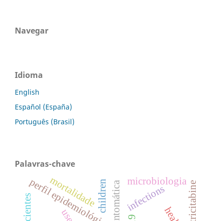
Navegar
Idioma
English
Español (España)
Português (Brasil)
Palavras-chave
mortalidade
microbiologia
perfil epidemiológico
children
emtricitabine
infections
users