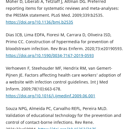
Moher D, Liberati A, Tetzlaff J, Altman DG. Preferred
reporting items for systematic reviews and meta-analyses:
the PRISMA statement. PLoS Med. 2009;339:b2535.
https://doi.org/10.1136/bmj.b2535
Dias ICB, Lima EDFA, Fioresi M, Carrara D, Oliveira ISD,
Primo CC. Construction of hypermedia for prevention of
bloodstream infection. Rev Bras Enferm. 2020;73:e20190593.
https://doi.org/10.1590/0034-7167-2019-0593
Verhoeven F, Steehouder MF, Hendrix RM, van Gemert-
Pijnen JE. Factors affecting health care workers’ adoption of
a website with infection control guidelines. Int J Med
Inform. 2009;78(10):663-678.
https://doi.org/10.1016/j.ijmedinf.2009.06.001
Souza NPG, Almeida PC, Carvalho REFL, Pereira MLD.
Validation of educational technology for the prevention and
control of contact-borne infections. Rev Rene.