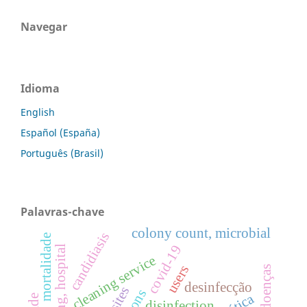
Navegar
Idioma
English
Español (España)
Português (Brasil)
Palavras-chave
colony count, microbial
candidiasis
mortalidade
covid-19
cleaning service
users
desinfecção
disinfection