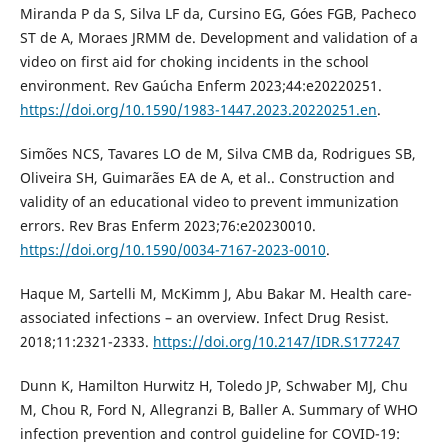
Miranda P da S, Silva LF da, Cursino EG, Góes FGB, Pacheco
ST de A, Moraes JRMM de. Development and validation of a
video on first aid for choking incidents in the school
environment. Rev Gaúcha Enferm 2023;44:e20220251.
https://doi.org/10.1590/1983-1447.2023.20220251.en
.
Simões NCS, Tavares LO de M, Silva CMB da, Rodrigues SB,
Oliveira SH, Guimarães EA de A, et al.. Construction and
validity of an educational video to prevent immunization
errors. Rev Bras Enferm 2023;76:e20230010.
https://doi.org/10.1590/0034-7167-2023-0010
.
Haque M, Sartelli M, McKimm J, Abu Bakar M. Health care-
associated infections – an overview. Infect Drug Resist.
2018;11:2321-2333.
https://doi.org/10.2147/IDR.S177247
Dunn K, Hamilton Hurwitz H, Toledo JP, Schwaber MJ, Chu
M, Chou R, Ford N, Allegranzi B, Baller A. Summary of WHO
infection prevention and control guideline for COVID-19: