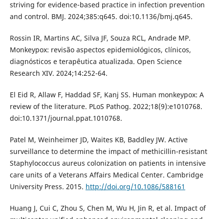
striving for evidence-based practice in infection prevention
and control. BMJ. 2024;385:q645. doi:10.1136/bmj.q645.
Rossin IR, Martins AC, Silva JF, Souza RCL, Andrade MP.
Monkeypox: revisão aspectos epidemiológicos, clínicos,
diagnósticos e terapêutica atualizada. Open Science
Research XIV. 2024;14:252-64.
El Eid R, Allaw F, Haddad SF, Kanj SS. Human monkeypox: A
review of the literature. PLoS Pathog. 2022;18(9):e1010768.
doi:10.1371/journal.ppat.1010768.
Patel M, Weinheimer JD, Waites KB, Baddley JW. Active
surveillance to determine the impact of methicillin-resistant
Staphylococcus aureus colonization on patients in intensive
care units of a Veterans Affairs Medical Center. Cambridge
University Press. 2015.
http://doi.org/10.1086/588161
Huang J, Cui C, Zhou S, Chen M, Wu H, Jin R, et al. Impact of