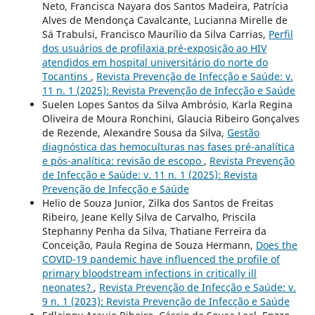
Neto, Francisca Nayara dos Santos Madeira, Patrícia
Alves de Mendonça Cavalcante, Lucianna Mirelle de
Sá Trabulsi, Francisco Maurílio da Silva Carrias,
Perfil
dos usuários de profilaxia pré-exposição ao HIV
atendidos em hospital universitário do norte do
Tocantins
,
Revista Prevenção de Infecção e Saúde: v.
11 n. 1 (2025): Revista Prevenção de Infecção e Saúde
Suelen Lopes Santos da Silva Ambrósio, Karla Regina
Oliveira de Moura Ronchini, Glaucia Ribeiro Gonçalves
de Rezende, Alexandre Sousa da Silva,
Gestão
diagnóstica das hemoculturas nas fases pré-analítica
e pós-analítica: revisão de escopo
,
Revista Prevenção
de Infecção e Saúde: v. 11 n. 1 (2025): Revista
Prevenção de Infecção e Saúde
Helio de Souza Junior, Zilka dos Santos de Freitas
Ribeiro, Jeane Kelly Silva de Carvalho, Priscila
Stephanny Penha da Silva, Thatiane Ferreira da
Conceição, Paula Regina de Souza Hermann,
Does the
COVID-19 pandemic have influenced the profile of
primary bloodstream infections in critically ill
neonates?
,
Revista Prevenção de Infecção e Saúde: v.
9 n. 1 (2023): Revista Prevenção de Infecção e Saúde