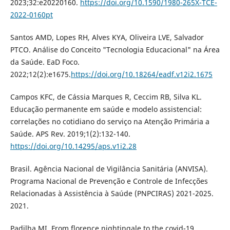
2023;32:e20220160.
https://doi.org/10.1590/1980-265X-TCE-
2022-0160pt
Santos AMD, Lopes RH, Alves KYA, Oliveira LVE, Salvador
PTCO. Análise do Conceito "Tecnologia Educacional" na Área
da Saúde. EaD Foco.
2022;12(2):e1675.
https://doi.org/10.18264/eadf.v12i2.1675
Campos KFC, de Cássia Marques R, Ceccim RB, Silva KL.
Educação permanente em saúde e modelo assistencial:
correlações no cotidiano do serviço na Atenção Primária a
Saúde. APS Rev. 2019;1(2):132-140.
https://doi.org/10.14295/aps.v1i2.28
Brasil. Agência Nacional de Vigilância Sanitária (ANVISA).
Programa Nacional de Prevenção e Controle de Infecções
Relacionadas à Assistência à Saúde (PNPCIRAS) 2021-2025.
2021.
Padilha MI. From florence nightingale to the covid-19