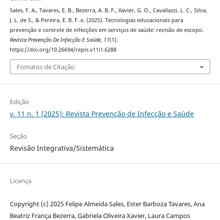
Sales, F. A., Tavares, E. B., Bezerra, A. B. F., Xavier, G. O., Cavallazzi, L. C., Silva,
J. L. de S., & Pereira, E. B. F. e. (2025). Tecnologias educacionais para
prevenção e controle de infecções em serviços de saúde: revisão de escopo.
Revista Prevenção De Infecção E Saúde
,
11
(1).
https://doi.org/10.26694/repis.v11i1.6288
Fomatos de Citação
Edição
v. 11 n. 1 (2025): Revista Prevenção de Infecção e Saúde
Seção
Revisão Integrativa/Sistemática
Licença
Copyright (c) 2025 Felipe Almeida Sales, Ester Barboza Tavares, Ana
Beatriz França Bezerra, Gabriela Oliveira Xavier, Laura Campos