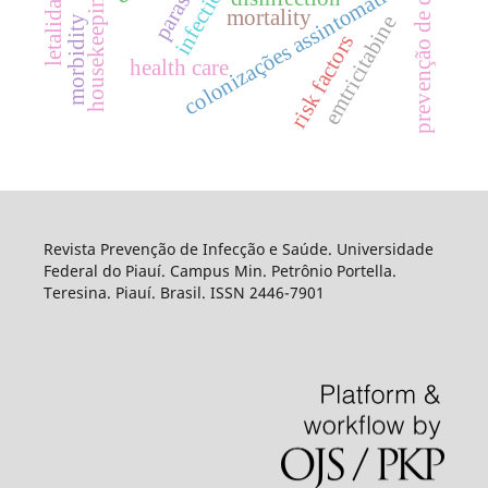
housekeeping, hospital
prevenção de doenças
parasites
infections
colonizações assintomática
letalidade
mortality
emtricitabine
morbidity
risk factors
health care
Revista Prevenção de Infecção e Saúde. Universidade
Federal do Piauí. Campus Min. Petrônio Portella.
Teresina. Piauí. Brasil. ISSN 2446-7901