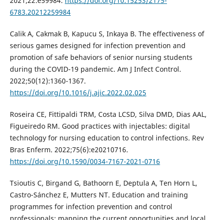
2021;22:e59984.
https://doi.org/10.15253/2175-
6783.20212259984
Calik A, Cakmak B, Kapucu S, Inkaya B. The effectiveness of
serious games designed for infection prevention and
promotion of safe behaviors of senior nursing students
during the COVID-19 pandemic. Am J Infect Control.
2022;50(12):1360-1367.
https://doi.org/10.1016/j.ajic.2022.02.025
Roseira CE, Fittipaldi TRM, Costa LCSD, Silva DMD, Dias AAL,
Figueiredo RM. Good practices with injectables: digital
technology for nursing education to control infections. Rev
Bras Enferm. 2022;75(6):e20210716.
https://doi.org/10.1590/0034-7167-2021-0716
Tsioutis C, Birgand G, Bathoorn E, Deptula A, Ten Horn L,
Castro-Sánchez E, Mutters NT. Education and training
programmes for infection prevention and control
professionals: mapping the current opportunities and local