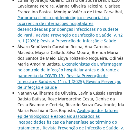
Edlainny Araujo Ribeiro, Cássio de Sousa Leal, Enzzo
Cavalcante Pereira, Alanna Oliveira Teixeira, Clarisse
Francelino Bastos, Monique Valéria de Lima Carvalhal,
Panorama clínico-epidemiológico e espacial da
ocorrência de internações hospitalares
desencadeadas por doenças infecciosas no sudeste
do Pará
,
Revista Prevenção de Infecção e Saúde: v. 12
n. 1 (2026): Revista Prevenção de Infecção e Saúde
Álvaro Sepúlveda Carvalho Rocha, Ana Carolina
Macedo, Mayara Callado Silva Moura, Brenda Maria
dos Santos de Melo, Lídya Tolstenko Nogueira, Odinéa
Maria Amorim Batista,
Extensionistas de Enfermagem
no controle de infecção hospitalar antes e durante a
pandemia da COVID-19
,
Revista Prevenção de
Infecção e Saúde: v. 11 n. 1 (2025): Revista Prevenção
de Infecção e Saúde
Nathan Guilherme de Oliveira, Lavínia Cássia Ferreira
Batista Batista, Rose Margarethe Costa, Denise da
Costa Boamorte Cortela, Ricardo Souza Cavalcante, Ida
Maria Foschiani Dias Baptista,
Avaliação dos fatores
epidemiológicos e espaciais associados às
incapacidades físicas da hanseníase ao término do
tratamento
,
Revista Prevenção de Infecção e Saúde: v.