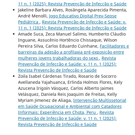
11 n. 1 (2025): Revista Prevenção de Infecção e Saúde
Jakeline Barbara Alves, Rosângela Aparecida Pimenta,
André Menolli,
Jogo Educativo Digital Prev-Sepse
Pediátrica
,
Revista Prevenção de Infecção e Saúde: v.
11 n. 1 (2025): Revista Prevenção de Infecção e Saúde
Amade Suca, Zeca Manuel Salimo, Humberto Cláudio
Inguane, Assucênio Hortêncio Chissaque, Wilson
Pereira Silva, Carlos Eduardo Cuinhane,
Facilitadores e
barreiras da adesão a profilaxia pré-exposição entre
mulheres jovens trabalhadoras do sexo
,
Revista
Prevenção de Infecção e Saúde: v. 11 n. 1 (2025):
Revista Prevenção de Infecção e Saúde
Zoila Isabel Cárdenas Tirado, Rosario de Socorro
Avellaneda Yajahuanca, Erlinda Holmos Flores, Kely
Azucena Irigoín Vásquez, Carlos Alberto Jaimes
Velásquez, Daniela Reis Joaquim de Freitas, Kelly
Myriam Jimenez de Aliaga,
Intervenção Multissetorial
em Saúde Ocupacional e Ambiental com Catadores
Informais: Experiência em Chota, Peru
,
Revista
Prevenção de Infecção e Saúde: v. 11 n. 1 (2025):
Revista Prevenção de Infecção e Saúde