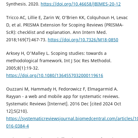
Synthesis. 2020.
https://doi.org/10.46658/JBIMES-20-12
Tricco AC, Lillie E, Zarin W, O’Brien KK, Colquhoun H, Levac
D, et al. PRISMA Extension for Scoping Reviews (PRISMA-
ScR): checklist and explanation. Ann Intern Med.
2018;169(7):467-73.
https://doi.org/10.7326/M18-0850
Arksey H, O'Malley L. Scoping studies: towards a
methodological framework. Int J Soc Res Methodol.
2005;8(1):19-32.
https://doi.org/10.1080/1364557032000119616
Ouzzani M, Hammady H, Fedorowicz F, Elmagarmid A.
Rayyan - a web and mobile app for systematic reviews.
Systematic Reviews [Internet]. 2016 Dec [cited 2024 Oct
12];5(210).
https://systematicreviewsjournal.biomedcentral.com/articles/1
016-0384-4