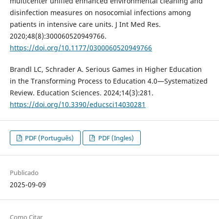
multicenter unified enhanced environmental cleaning and
disinfection measures on nosocomial infections among
patients in intensive care units. J Int Med Res.
2020;48(8):300060520949766.
https://doi.org/10.1177/0300060520949766
Brandl LC, Schrader A. Serious Games in Higher Education
in the Transforming Process to Education 4.0—Systematized
Review. Education Sciences. 2024;14(3):281.
https://doi.org/10.3390/educsci14030281
PDF (Português)
PDF (Ingles)
Publicado
2025-09-09
Como Citar