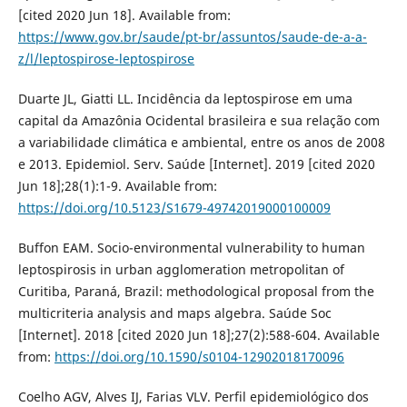
[cited 2020 Jun 18]. Available from:
https://www.gov.br/saude/pt-br/assuntos/saude-de-a-a-
z/l/leptospirose-leptospirose
Duarte JL, Giatti LL. Incidência da leptospirose em uma
capital da Amazônia Ocidental brasileira e sua relação com
a variabilidade climática e ambiental, entre os anos de 2008
e 2013. Epidemiol. Serv. Saúde [Internet]. 2019 [cited 2020
Jun 18];28(1):1-9. Available from:
https://doi.org/10.5123/S1679-49742019000100009
Buffon EAM. Socio-environmental vulnerability to human
leptospirosis in urban agglomeration metropolitan of
Curitiba, Paraná, Brazil: methodological proposal from the
multicriteria analysis and maps algebra. Saúde Soc
[Internet]. 2018 [cited 2020 Jun 18];27(2):588-604. Available
from:
https://doi.org/10.1590/s0104-12902018170096
Coelho AGV, Alves IJ, Farias VLV. Perfil epidemiológico dos