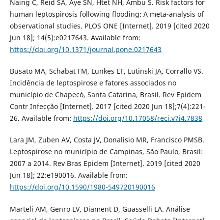
Naing C, Reid SA, Aye SN, Htet NH, Ambu S. Risk factors for
human leptospirosis following flooding: A meta-analysis of
observational studies. PLOS ONE [Internet]. 2019 [cited 2020
Jun 18]; 14(5):e0217643. Available from:
https://doi.org/10.1371/journal.pone.0217643
Busato MA, Schabat FM, Lunkes EF, Lutinski JA, Corrallo VS.
Incidência de leptospirose e fatores associados no
município de Chapecó, Santa Catarina, Brasil. Rev Epidem
Contr Infecção [Internet]. 2017 [cited 2020 Jun 18];7(4):221-
26. Available from:
https://doi.org/10.17058/reci.v7i4.7838
Lara JM, Zuben AV, Costa JV, Donalisio MR, Francisco PMSB.
Leptospirose no município de Campinas, São Paulo, Brasil:
2007 a 2014. Rev Bras Epidem [Internet]. 2019 [cited 2020
Jun 18]; 22:e190016. Available from:
https://doi.org/10.1590/1980-549720190016
Marteli AM, Genro LV, Diament D, Guasselli LA. Análise