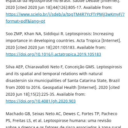
espacial da leptospirose no Brasil. Saúde Debate [Internet].
2020 [cited 2020 Jun 18];44(126):805-17. Available from:
https://www.scielo.br/j/sdeb/a/tpgTM4R7YcFTrPMjJ3wKmyF/?
format=pdf&lang=pt
Soo ZMP, Khan NA, Siddiqui R. Leptospirosis: Increasing
importance in developing countries. Acta Tropica [Internet].
2020 [cited 2020 Jun 18];201:105183. Available from:
https://doi.org/10.1016/j.actatropica.2019.105183
Silva AEP, Chiaravalloti Neto F, Conceição GMS. Leptospirosis
and its spatial and temporal relations with natural
disastersin six municipalities of Santa Catarina State, Brazil
from 2000 to 2016. Geospatial Health [Internet]. 2020 [cited
2020 Jun 18];15(2):225-35. Available from:
https://doi.org/10.4081/gh.2020.903
Machado GB, Seixas Neto AC, Dewes C, Fortes TP, Pacheco
PS, Freitas LS, et al. Leptospirose humana: uma revisão
sobre a doença e os fatores de risco associados à zona rural.