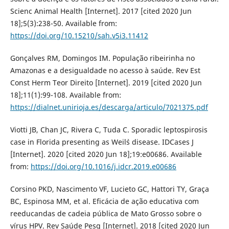
Scienc Animal Health [Internet]. 2017 [cited 2020 Jun
18];5(3):238-50. Available from:
https://doi.org/10.15210/sah.v5i3.11412
Gonçalves RM, Domingos IM. População ribeirinha no
Amazonas e a desigualdade no acesso à saúde. Rev Est
Const Herm Teor Direito [Internet]. 2019 [cited 2020 Jun
18];11(1):99-108. Available from:
https://dialnet.unirioja.es/descarga/articulo/7021375.pdf
Viotti JB, Chan JC, Rivera C, Tuda C. Sporadic leptospirosis
case in Florida presenting as Weil`s disease. IDCases J
[Internet]. 2020 [cited 2020 Jun 18];19:e00686. Available
from:
https://doi.org/10.1016/j.idcr.2019.e00686
Corsino PKD, Nascimento VF, Lucieto GC, Hattori TY, Graça
BC, Espinosa MM, et al. Eficácia de ação educativa com
reeducandas de cadeia pública de Mato Grosso sobre o
vírus HPV. Rev Saúde Pesq [Internet]. 2018 [cited 2020 Jun