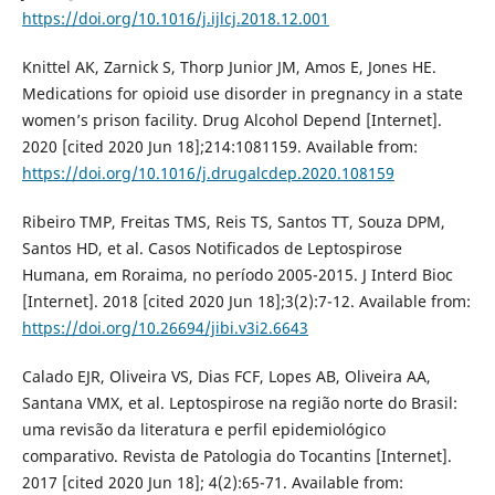
https://doi.org/10.1016/j.ijlcj.2018.12.001
Knittel AK, Zarnick S, Thorp Junior JM, Amos E, Jones HE.
Medications for opioid use disorder in pregnancy in a state
women’s prison facility. Drug Alcohol Depend [Internet].
2020 [cited 2020 Jun 18];214:1081159. Available from:
https://doi.org/10.1016/j.drugalcdep.2020.108159
Ribeiro TMP, Freitas TMS, Reis TS, Santos TT, Souza DPM,
Santos HD, et al. Casos Notificados de Leptospirose
Humana, em Roraima, no período 2005-2015. J Interd Bioc
[Internet]. 2018 [cited 2020 Jun 18];3(2):7-12. Available from:
https://doi.org/10.26694/jibi.v3i2.6643
Calado EJR, Oliveira VS, Dias FCF, Lopes AB, Oliveira AA,
Santana VMX, et al. Leptospirose na região norte do Brasil:
uma revisão da literatura e perfil epidemiológico
comparativo. Revista de Patologia do Tocantins [Internet].
2017 [cited 2020 Jun 18]; 4(2):65-71. Available from: