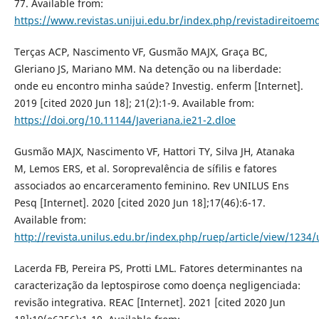
77. Available from:
https://www.revistas.unijui.edu.br/index.php/revistadireitoem
Terças ACP, Nascimento VF, Gusmão MAJX, Graça BC,
Gleriano JS, Mariano MM. Na detenção ou na liberdade:
onde eu encontro minha saúde? Investig. enferm [Internet].
2019 [cited 2020 Jun 18]; 21(2):1-9. Available from:
https://doi.org/10.11144/Javeriana.ie21-2.dloe
Gusmão MAJX, Nascimento VF, Hattori TY, Silva JH, Atanaka
M, Lemos ERS, et al. Soroprevalência de sífilis e fatores
associados ao encarceramento feminino. Rev UNILUS Ens
Pesq [Internet]. 2020 [cited 2020 Jun 18];17(46):6-17.
Available from:
http://revista.unilus.edu.br/index.php/ruep/article/view/123
Lacerda FB, Pereira PS, Protti LML. Fatores determinantes na
caracterização da leptospirose como doença negligenciada:
revisão integrativa. REAC [Internet]. 2021 [cited 2020 Jun