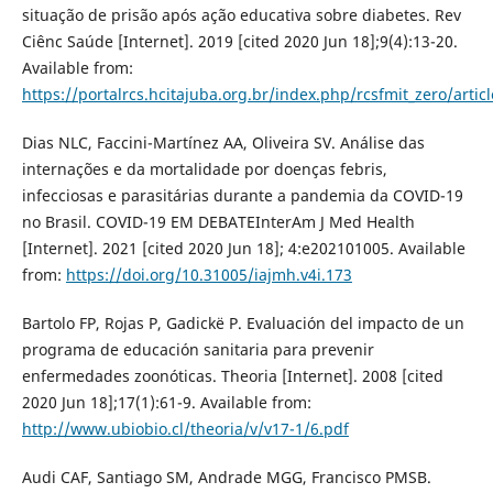
situação de prisão após ação educativa sobre diabetes. Rev
Ciênc Saúde [Internet]. 2019 [cited 2020 Jun 18];9(4):13-20.
Available from:
https://portalrcs.hcitajuba.org.br/index.php/rcsfmit_zero/artic
Dias NLC, Faccini-Martínez AA, Oliveira SV. Análise das
internações e da mortalidade por doenças febris,
infecciosas e parasitárias durante a pandemia da COVID-19
no Brasil. COVID-19 EM DEBATEInterAm J Med Health
[Internet]. 2021 [cited 2020 Jun 18]; 4:e202101005. Available
from:
https://doi.org/10.31005/iajmh.v4i.173
Bartolo FP, Rojas P, Gadickë P. Evaluación del impacto de un
programa de educación sanitaria para prevenir
enfermedades zoonóticas. Theoria [Internet]. 2008 [cited
2020 Jun 18];17(1):61-9. Available from:
http://www.ubiobio.cl/theoria/v/v17-1/6.pdf
Audi CAF, Santiago SM, Andrade MGG, Francisco PMSB.