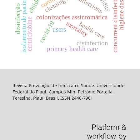
higiene das mãos
cleaning service
morbidity
isolamento de pacientes
concurrent disinfection
children
infections
desinfecção
colonizações assintomática
emtricitabine
covid-19
mortality
health care
users
disinfection
primary health care
Revista Prevenção de Infecção e Saúde. Universidade
Federal do Piauí. Campus Min. Petrônio Portella.
Teresina. Piauí. Brasil. ISSN 2446-7901