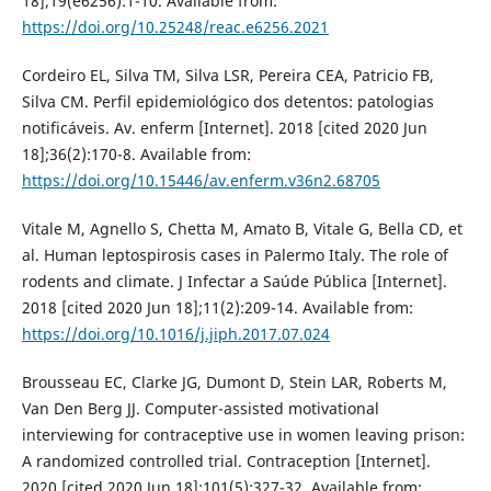
18];19(e6256):1-10. Available from:
https://doi.org/10.25248/reac.e6256.2021
Cordeiro EL, Silva TM, Silva LSR, Pereira CEA, Patricio FB,
Silva CM. Perfil epidemiológico dos detentos: patologias
notificáveis. Av. enferm [Internet]. 2018 [cited 2020 Jun
18];36(2):170-8. Available from:
https://doi.org/10.15446/av.enferm.v36n2.68705
Vitale M, Agnello S, Chetta M, Amato B, Vitale G, Bella CD, et
al. Human leptospirosis cases in Palermo Italy. The role of
rodents and climate. J Infectar a Saúde Pública [Internet].
2018 [cited 2020 Jun 18];11(2):209-14. Available from:
https://doi.org/10.1016/j.jiph.2017.07.024
Brousseau EC, Clarke JG, Dumont D, Stein LAR, Roberts M,
Van Den Berg JJ. Computer-assisted motivational
interviewing for contraceptive use in women leaving prison:
A randomized controlled trial. Contraception [Internet].
2020 [cited 2020 Jun 18];101(5):327-32. Available from: