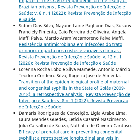
Impacts of the COVID-19 pandemic on the reality of
Brazilian prisons
,
Revista Prevenção de Infecção e
Saúde: v. 8 n. 1 (2022): Revista Prevenção de Infecção
e Saúde
Sidnei Dias Silva, Nayane Laine Paglione Dias, Susany
Franciely Pimenta, Caio Ferreira de Oliveira, Angela
Maffi Paiva, Marcio Aram Vacamoreno Paiva Maffi,
Resistência antimicrobiana em infecções do trato
urinário: impacto nos custos e variáveis clínicas
,
Revista Prevenção de Infecção e Saúde: v. 12 n. 1
(2026): Revista Prevenção de Infecção e Saúde
Lorenna Rocha Lobo e Silva Mamede, Antonio Márcio
Teodoro Cordeiro Silva, Rogério José de Almeida,
Transition of the epidemiological profile of maternal
and congenital syphilis in the State of Goiás (2009-
2018): a retrospective analysis
,
Revista Prevenção de
Infecção e Saúde: v. 8 n. 1 (2022): Revista Prevenção
de Infecção e Saúde
Damaris Rodrigues da Conceição, Ligia Arabe Lima,
Laura Mendes Guedes, Letícia Cazarré Nascimento,
Julia Carvalho de Souza, Nathália de Oliveira Cardoso,
Efficacy of prenatal care in preventing congenital
syphilis: a retrospective longitudinal analysis in