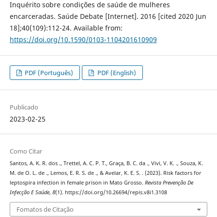
Inquérito sobre condições de saúde de mulheres
encarceradas. Saúde Debate [Internet]. 2016 [cited 2020 Jun
18];40(109):112-24. Available from:
https://doi.org/10.1590/0103-1104201610909
PDF (Português)
PDF (English)
Publicado
2023-02-25
Como Citar
Santos, A. K. R. dos ., Trettel, A. C. P. T., Graça, B. C. da ., Vivi, V. K. ., Souza, K.
M. de O. L. de ., Lemos, E. R. S. de ., & Avelar, K. E. S. . (2023). Risk factors for
leptospira infection in female prison in Mato Grosso.
Revista Prevenção De
Infecção E Saúde
,
8
(1). https://doi.org/10.26694/repis.v8i1.3108
Fomatos de Citação