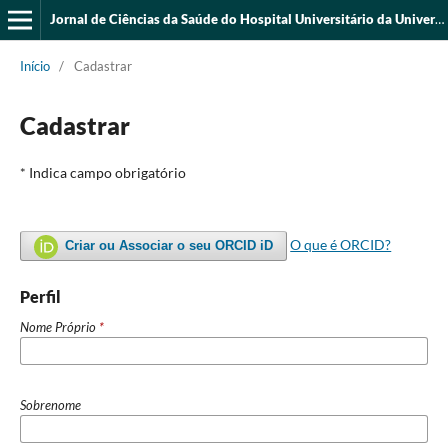
Jornal de Ciências da Saúde do Hospital Universitário da Universidade Federal do Piauí
Início
/
Cadastrar
Cadastrar
* Indica campo obrigatório
O que é ORCID?
Criar ou Associar o seu ORCID iD
Perfil
Nome Próprio
*
Sobrenome