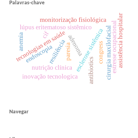
Palavras-chave
assistência hospitalar
monitorização fisiológica
estresse ocupacional
lúpus eritematoso sistêmico
cirurgia maxilofacial
esclerose sistêmica
tecnologias em saúde
cif
anemia
adenoma
resiliência
congress
paresia
endoscopia
antibiotics
nutrição clínica
inovação tecnologica
Navegar