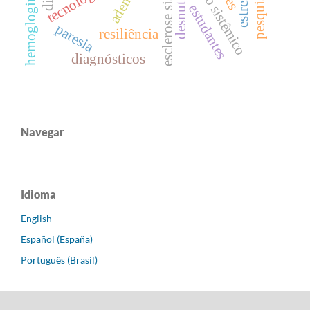
hemogloginopathies
esclerose sistêmica
desnutrição
estudantes
paresia
resiliência
diagnósticos
Navegar
Idioma
English
Español (España)
Português (Brasil)