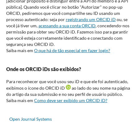
[adicionar propósito e distinguir entre a API do membro e a API
pública]. Quando você clicar no botão "Autorizar" no pop-up
ORCID, pediremos que você compartilhe seu ID usando um
processo autenticado: seja por
registrando um ORCID iD
ou, se
você já tiver um,
acessando a sua conta ORCID
, concedendo-nos
permissão para obter seu ORCID iD. Fazemos isso para garantir
que você esteja corretamente identificado e conectando com
segurança seu ORCID iD.
Saiba mais em
O que há de tão especial em fazer login?
Onde os ORCID iDs são exibidos?
Para reconhecer que você usou seu iD e que ele foi autenticado,
exibimos o ícone do ORCID iD
ao lado do seu nome na página
do artigo da sua submissão e no seu perfil de usuário público.
Saiba mais em
Como deve ser exibido um ORCID iD?
Open Journal Systems