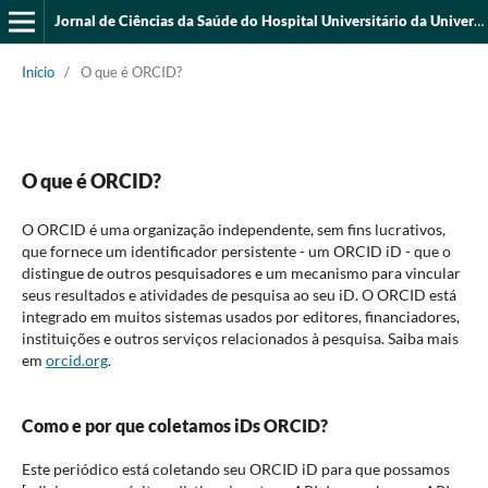
Jornal de Ciências da Saúde do Hospital Universitário da Universidade Federal do Piauí
Início
/
O que é ORCID?
O que é ORCID?
O ORCID é uma organização independente, sem fins lucrativos,
que fornece um identificador persistente - um ORCID iD - que o
distingue de outros pesquisadores e um mecanismo para vincular
seus resultados e atividades de pesquisa ao seu iD. O ORCID está
integrado em muitos sistemas usados por editores, financiadores,
instituições e outros serviços relacionados à pesquisa. Saiba mais
em
orcid.org
.
Como e por que coletamos iDs ORCID?
Este periódico está coletando seu ORCID iD para que possamos