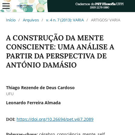
Início
/
Arquivos
/
v. 4 n. 7 (2013): VARIA
/
ARTIGOS/ VARIA
A CONSTRUÇÃO DA MENTE
CONSCIENTE: UMA ANÁLISE A
PARTIR DA PERSPECTIVA DE
ANTÓNIO DAMÁSIO
Thiago Rezende de Deus Cardoso
UFU
Leonardo Ferreira Almada
https://doi.org/10.26694/pet.v4i7.2089
DOI:
cérebro, consciência, mente, self,
Palavras-chave: