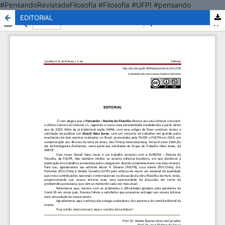
#PensandoRevistadeFilosofia #Filosofia #UFPI #pensando
EDITORIAL