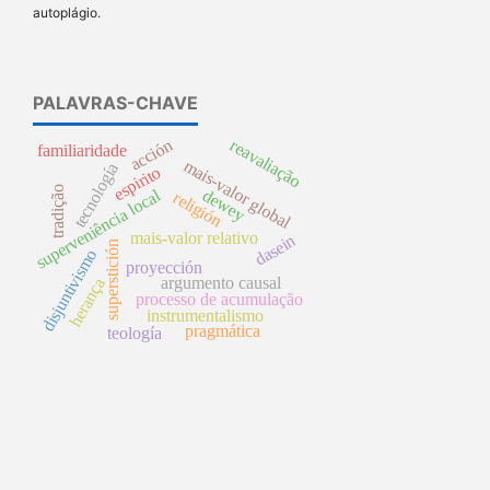
autoplágio.
PALAVRAS-CHAVE
acción
reavaliação
familiaridade
mais-valor global
tecnología
espirito
tradição
superveniência local
dewey
religión
mais-valor relativo
dasein
superstición
disjuntivismo
proyección
argumento causal
herança
processo de acumulação
instrumentalismo
pragmática
teología