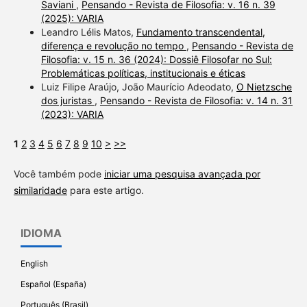
Saviani
,
Pensando - Revista de Filosofia: v. 16 n. 39
(2025): VARIA
Leandro Lélis Matos,
Fundamento transcendental,
diferença e revolução no tempo
,
Pensando - Revista de
Filosofia: v. 15 n. 36 (2024): Dossiê Filosofar no Sul:
Problemáticas políticas, institucionais e éticas
Luiz Filipe Araújo, João Maurício Adeodato,
O Nietzsche
dos juristas
,
Pensando - Revista de Filosofia: v. 14 n. 31
(2023): VARIA
1
2
3
4
5
6
7
8
9
10
>
>>
Você também pode
iniciar uma pesquisa avançada por
similaridade
para este artigo.
IDIOMA
English
Español (España)
Português (Brasil)