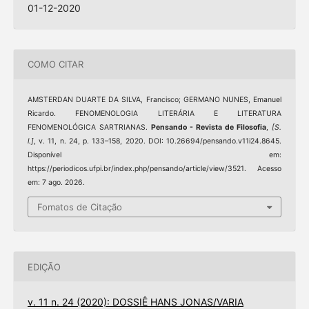
01-12-2020
COMO CITAR
AMSTERDAN DUARTE DA SILVA, Francisco; GERMANO NUNES, Emanuel
Ricardo. FENOMENOLOGIA LITERÁRIA E LITERATURA
FENOMENOLÓGICA SARTRIANAS.
Pensando - Revista de Filosofia
,
[S.
l.]
, v. 11, n. 24, p. 133–158, 2020. DOI: 10.26694/pensando.v11i24.8645.
Disponível em:
https://periodicos.ufpi.br/index.php/pensando/article/view/3521. Acesso
em: 7 ago. 2026.
Fomatos de Citação
EDIÇÃO
v. 11 n. 24 (2020): DOSSIÊ HANS JONAS/VARIA