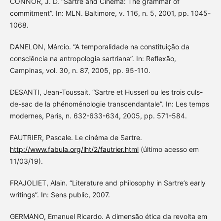
CONNOR, J. D. “Sartre and Cinema: The grammar of
commitment”. In: MLN. Baltimore, v. 116, n. 5, 2001, pp. 1045-
1068.
DANELON, Márcio. “A temporalidade na constituição da
consciência na antropologia sartriana”. In: Reflexão,
Campinas, vol. 30, n. 87, 2005, pp. 95-110.
DESANTI, Jean-Toussait. “Sartre et Husserl ou les trois culs-
de-sac de la phénoménologie transcendantale”. In: Les temps
modernes, Paris, n. 632-633-634, 2005, pp. 571-584.
FAUTRIER, Pascale. Le cinéma de Sartre.
http://www.fabula.org/lht/2/fautrier.html
(último acesso em
11/03/19).
FRAJOLIET, Alain. “Literature and philosophy in Sartre’s early
writings”. In: Sens public, 2007.
GERMANO, Emanuel Ricardo. A dimensão ética da revolta em