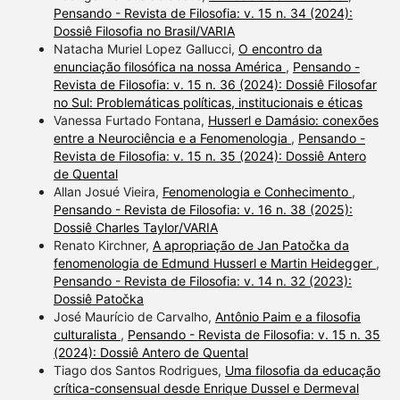
Pensando - Revista de Filosofia: v. 15 n. 34 (2024):
Dossiê Filosofia no Brasil/VARIA
Natacha Muriel Lopez Gallucci,
O encontro da
enunciação filosófica na nossa América
,
Pensando -
Revista de Filosofia: v. 15 n. 36 (2024): Dossiê Filosofar
no Sul: Problemáticas políticas, institucionais e éticas
Vanessa Furtado Fontana,
Husserl e Damásio: conexões
entre a Neurociência e a Fenomenologia
,
Pensando -
Revista de Filosofia: v. 15 n. 35 (2024): Dossiê Antero
de Quental
Allan Josué Vieira,
Fenomenologia e Conhecimento
,
Pensando - Revista de Filosofia: v. 16 n. 38 (2025):
Dossiê Charles Taylor/VARIA
Renato Kirchner,
A apropriação de Jan Patočka da
fenomenologia de Edmund Husserl e Martin Heidegger
,
Pensando - Revista de Filosofia: v. 14 n. 32 (2023):
Dossiê Patočka
José Maurício de Carvalho,
Antônio Paim e a filosofia
culturalista
,
Pensando - Revista de Filosofia: v. 15 n. 35
(2024): Dossiê Antero de Quental
Tiago dos Santos Rodrigues,
Uma filosofia da educação
crítica-consensual desde Enrique Dussel e Dermeval