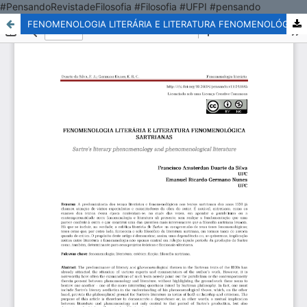
#PensandoRevistadeFilosofia #Filosofia #UFPI #pensando
FENOMENOLOGIA LITERÁRIA E LITERATURA FENOMENOLÓGICA SARTRIANAS