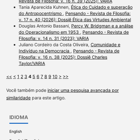
Revista de Filosofia: v. 16 n. 39 (2025): VARIA
Tania Aparecida Kuhnen,
Ética do Cuidado e superação
do Antropocentrismo
,
Pensando - Revista de Filosofia:
v. 17 n. 40 (2026): Dossiê Ética das Virtudes Ambiental
Douglas Antonio Bassani,
Percy W. Bridgman e a análise
do Operacionalismo em 1953
,
Pensando - Revista de
Filosofia: v. 14 n. 31 (2023): VARIA
Juliano Cordeiro da Costa Oliveira,
Comunidade e
Indivíduo na Democracia
,
Pensando - Revista de
Filosofia: v. 16 n. 38 (2025): Dossiê Charles
Taylor/VARIA
<<
<
1
2
3
4
5
6
7
8
9
10
>
>>
Você também pode
iniciar uma pesquisa avançada por
similaridade
para este artigo.
IDIOMA
English