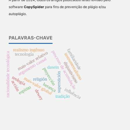
software
CopySpider
para fins de prevenção de plágio e/ou
autoplágio.
PALAVRAS-CHAVE
realismo ingênuo
familiaridade
processo de acumulação
mais-valor relativo
racionalidade tecnológica
instrumentalismo
tecnología
argumento causal
disjuntivismo
dasein
proyección
superstición
teología
mais-valor global
religión
acción
herança
espirito
influência
dewey
tradição