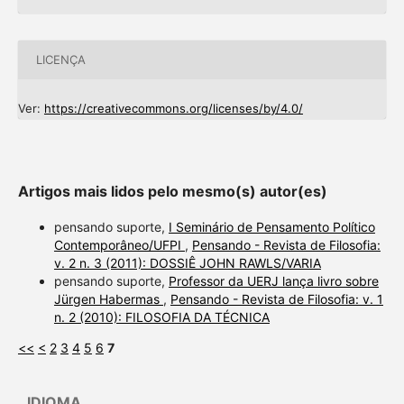
LICENÇA
Ver:
https://creativecommons.org/licenses/by/4.0/
Artigos mais lidos pelo mesmo(s) autor(es)
pensando suporte,
I Seminário de Pensamento Político
Contemporâneo/UFPI
,
Pensando - Revista de Filosofia:
v. 2 n. 3 (2011): DOSSIÊ JOHN RAWLS/VARIA
pensando suporte,
Professor da UERJ lança livro sobre
Jürgen Habermas
,
Pensando - Revista de Filosofia: v. 1
n. 2 (2010): FILOSOFIA DA TÉCNICA
<<
<
2
3
4
5
6
7
IDIOMA