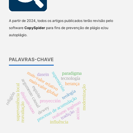
A partir de 2024, todos os artigos publicados terão revisão pelo
software
CopySpider
para fins de prevenção de plágio e/ou
autoplágio.
PALAVRAS-CHAVE
mais-valor relativo
superstición
paradigma
dasein
tecnología
mais-valor global
argumento causal
herança
superveniência local
modernização
espirito
teología
disjuntivismo
religión
processo de acumulação
proyección
realismo ingênuo
reavaliação
dewey
acción
tradição
influência