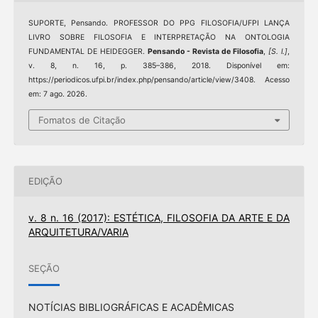
SUPORTE, Pensando. PROFESSOR DO PPG FILOSOFIA/UFPI LANÇA
LIVRO SOBRE FILOSOFIA E INTERPRETAÇÃO NA ONTOLOGIA
FUNDAMENTAL DE HEIDEGGER.
Pensando - Revista de Filosofia
,
[S. l.]
,
v. 8, n. 16, p. 385–386, 2018. Disponível em:
https://periodicos.ufpi.br/index.php/pensando/article/view/3408. Acesso
em: 7 ago. 2026.
Fomatos de Citação
EDIÇÃO
v. 8 n. 16 (2017): ESTÉTICA, FILOSOFIA DA ARTE E DA
ARQUITETURA/VARIA
SEÇÃO
NOTÍCIAS BIBLIOGRÁFICAS E ACADÊMICAS