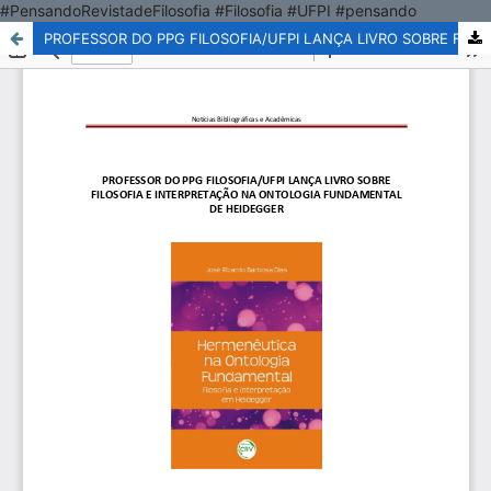
#PensandoRevistadeFilosofia #Filosofia #UFPI #pensando
PROFESSOR DO PPG FILOSOFIA/UFPI LANÇA LIVRO SOBRE FILOSOFIA E INTERPRETAÇÃO NA ONTOLOGIA FUNDAMENTAL DE HEIDEGGER