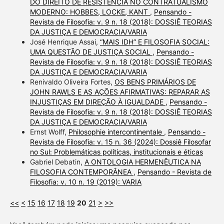
DO DIREITO DE RESISTÊNCIA NO CONTRATUALISMO
MODERNO: HOBBES, LOCKE, KANT
,
Pensando -
Revista de Filosofia: v. 9 n. 18 (2018): DOSSIÊ TEORIAS
DA JUSTIÇA E DEMOCRACIA/VARIA
José Henrique Assai,
“MAIS IDH” E FILOSOFIA SOCIAL:
UMA QUESTÃO DE JUSTIÇA SOCIAL
,
Pensando -
Revista de Filosofia: v. 9 n. 18 (2018): DOSSIÊ TEORIAS
DA JUSTIÇA E DEMOCRACIA/VARIA
Renivaldo Oliveira Fortes,
OS BENS PRIMÁRIOS DE
JOHN RAWLS E AS AÇÕES AFIRMATIVAS: REPARAR AS
INJUSTIÇAS EM DIREÇÃO À IGUALDADE
,
Pensando -
Revista de Filosofia: v. 9 n. 18 (2018): DOSSIÊ TEORIAS
DA JUSTIÇA E DEMOCRACIA/VARIA
Ernst Wolff,
Philosophie intercontinentale
,
Pensando -
Revista de Filosofia: v. 15 n. 36 (2024): Dossiê Filosofar
no Sul: Problemáticas políticas, institucionais e éticas
Gabriel Debatin,
A ONTOLOGIA HERMENÊUTICA NA
FILOSOFIA CONTEMPORÂNEA
,
Pensando - Revista de
Filosofia: v. 10 n. 19 (2019): VARIA
<<
<
15
16
17
18
19
20
21
>
>>