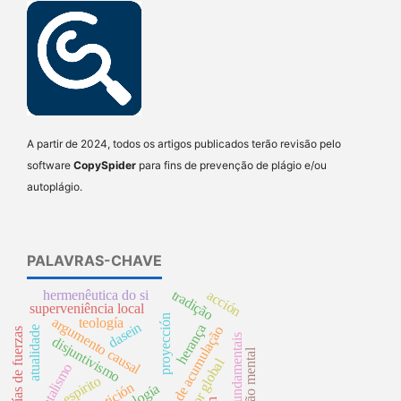
A partir de 2024, todos os artigos publicados terão revisão pelo
software
CopySpider
para fins de prevenção de plágio e/ou
autoplágio.
PALAVRAS-CHAVE
tradição
acción
hermenêutica do si
superveniência local
proyección
argumento causal
teología
dasein
herança
processo de acumulação
atualidade
teorías de fuerzas
direitos fundamentais
disjuntivismo
causação mental
espirito