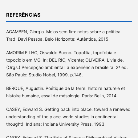
REFERÊNCIAS
AGAMBEN, Giorgio. Meios sem fim: notas sobre a política.
Trad. Davi Pessoa. Belo Horizonte: Autêntica, 2015.
AMORIM FILHO, Oswaldo Bueno. Topofilia, topofobia e
topocídio em MG. In: DEL RIO, Vicente; OLIVEIRA, Livia de.
(Orgs.) Percepção ambiental: a experiência brasileira. 2ª ed.
São Paulo: Studio Nobel, 1999. p.146.
BERQUE, Augustin. Poétique de la terre: histoire naturele et
histoire humaine, essai de mésologie. Paris: Belin, 2014.
CASEY, Edward S. Getting back into place: toward a renewed
understanding of the place-world studies in continental
thought). Indiana: Indiana University Press, 1993.
CASEY, Edward S. The Fate of Place: a Philosophical History.