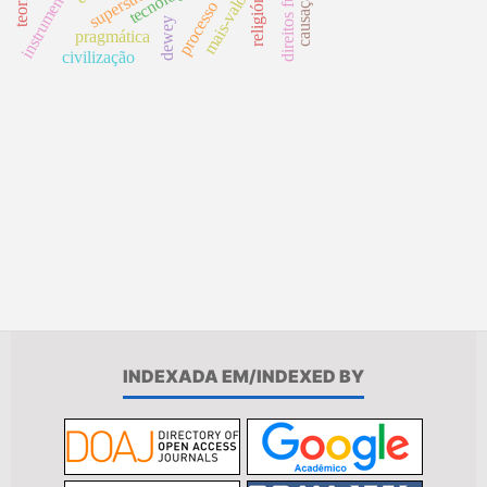
mais-valor global
instrumentalismo
superstición
tecnología
religión
dewey
pragmática
civilização
INDEXADA EM/INDEXED BY