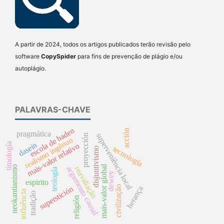
A partir de 2024, todos os artigos publicados terão revisão pelo
software
CopySpider
para fins de prevenção de plágio e/ou
autoplágio.
PALAVRAS-CHAVE
escola de baden
acción
pragmática
superveniência local
proyección
realismo ingênuo
dasein
timología
mais-valor relativo
tecnología
disjuntivismo
mais-valor global
neokantianismo
reavaliação
argumento causal
teología
dewey
espirito
civilização
herança
superstición
influência
tradição
religión