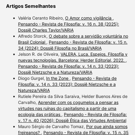
Artigos Semelhantes
Valéria Ceranto Ribeiro,
O Amor como vigilância
,
Pensando - Revista de Filosofia: v. 16 n. 38 (2025):
Dossiê Charles Taylor/VARIA
Alfredo Storck,
O debate sobre a servidão voluntária no
Brasil Colonial
,
Pensando - Revista de Filosofia: v. 15 n.
34 (2024): Dossiê Filosofia no Brasil/VARIA
Jelson R. de Oliveira,
VALERA, Luca. Espejos. Filosofía y
nuevas tecnologías. Barcelona: Herder Editorial, 2022.
,
Pensando - Revista de Filosofia: v. 14 n. 33 (2023):
Dossiê Nietzsche e a Natureza/VARIA
Diogo Gurgel,
In the Zone
,
Pensando - Revista de
Filosofia: v. 14 n. 33 (2023): Dossiê Nietzsche e a
Natureza/VARIA
Rutiele Pereira da Silva Saraiva, Helder Buenos Aires de
Carvalho,
Aprender com os cogumelos a pensar as
virtudes nas ruínas do capitalismo a partir de uma
ecologia das práticas
,
Pensando - Revista de Filosofia:
v. 17 n. 40 (2026): Dossiê Ética das Virtudes Ambiental
Mauro Sérgio de Carvalho Tomaz,
Por que ainda somos
freireanos?
,
Pensando - Revista de Filosofia: v. 15 n. 35