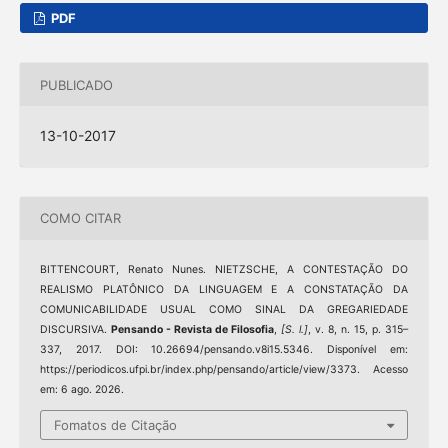
PDF
PUBLICADO
13-10-2017
COMO CITAR
BITTENCOURT, Renato Nunes. NIETZSCHE, A CONTESTAÇÃO DO
REALISMO PLATÔNICO DA LINGUAGEM E A CONSTATAÇÃO DA
COMUNICABILIDADE USUAL COMO SINAL DA GREGARIEDADE
DISCURSIVA.
Pensando - Revista de Filosofia
,
[S. l.]
, v. 8, n. 15, p. 315–
337, 2017. DOI: 10.26694/pensando.v8i15.5346. Disponível em:
https://periodicos.ufpi.br/index.php/pensando/article/view/3373. Acesso
em: 6 ago. 2026.
Fomatos de Citação