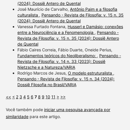
(2024): Dossiê Antero de Quental
José Maurício de Carvalho,
Antônio Paim e a filosofia
culturalista
,
Pensando - Revista de Filosofia: v. 15 n. 35
(2024): Dossiê Antero de Quental
Vanessa Furtado Fontana,
Husserl e Damásio: conexões
entre a Neurociência e a Fenomenologia
,
Pensando -
Revista de Filosofia: v. 15 n. 35 (2024): Dossiê Antero
de Quental
Fábio Caires Correia, Fábio Duarte, Oneide Perius,
Fundamentos teóricos do Neoliberalismo:
,
Pensando -
Revista de Filosofia: v. 14 n. 33 (2023): Dossiê
Nietzsche e a Natureza/VARIA
Rodrigo Marcos de Jesus,
O modelo estruturalista
,
Pensando - Revista de Filosofia: v. 15 n. 34 (2024):
Dossiê Filosofia no Brasil/VARIA
<<
<
2
3
4
5
6
7
8
9
10
11
>
>>
Você também pode
iniciar uma pesquisa avançada por
similaridade
para este artigo.