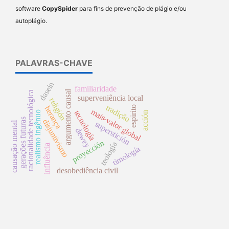
software
CopySpider
para fins de prevenção de plágio e/ou
autoplágio.
PALAVRAS-CHAVE
dasein
familiaridade
argumento causal
racionalidade tecnológica
superveniência local
religión
tradição
herança
espirito
mais-valor global
tecnología
realismo ingênuo
acción
gerações futuras
disjuntivismo
causação mental
superstición
dewey
proyección
teología
influência
timología
desobediência civil