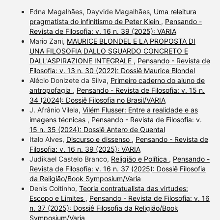
Edna Magalhães, Dayvide Magalhães,
Uma releitura
pragmatista do infinitismo de Peter Klein
,
Pensando -
Revista de Filosofia: v. 16 n. 39 (2025): VARIA
Mario Zani,
MAURICE BLONDEL E LA PROPOSTA DI
UNA FILOSOFIA DALLO SGUARDO CONCRETO E
DALL'ASPIRAZIONE INTEGRALE
,
Pensando - Revista de
Filosofia: v. 13 n. 30 (2022): Dossiê Maurice Blondel
Alécio Donizete da Silva,
Primeiro caderno do aluno de
antropofagia
,
Pensando - Revista de Filosofia: v. 15 n.
34 (2024): Dossiê Filosofia no Brasil/VARIA
J. Afrânio Vilela,
Vilém Flusser: Entre a realidade e as
imagens técnicas
,
Pensando - Revista de Filosofia: v.
15 n. 35 (2024): Dossiê Antero de Quental
Italo Alves,
Discurso e dissenso
,
Pensando - Revista de
Filosofia: v. 16 n. 39 (2025): VARIA
Judikael Castelo Branco,
Religião e Política
,
Pensando -
Revista de Filosofia: v. 16 n. 37 (2025): Dossiê Filosofia
da Religião/Book Symposium/Varia
Denis Coitinho,
Teoria contratualista das virtudes:
Escopo e Limites
,
Pensando - Revista de Filosofia: v. 16
n. 37 (2025): Dossiê Filosofia da Religião/Book
Symposium/Varia