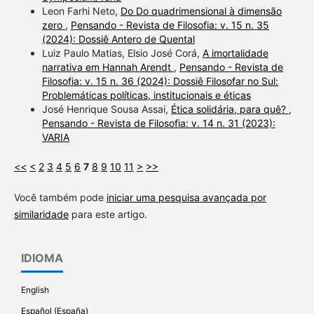
Leon Farhi Neto,
Do Do quadrimensional à dimensão
zero
,
Pensando - Revista de Filosofia: v. 15 n. 35
(2024): Dossiê Antero de Quental
Luiz Paulo Matias, Elsio José Corá,
A imortalidade
narrativa em Hannah Arendt
,
Pensando - Revista de
Filosofia: v. 15 n. 36 (2024): Dossiê Filosofar no Sul:
Problemáticas políticas, institucionais e éticas
José Henrique Sousa Assai,
Ética solidária, para quê?
,
Pensando - Revista de Filosofia: v. 14 n. 31 (2023):
VARIA
<<
<
2
3
4
5
6
7
8
9
10
11
>
>>
Você também pode
iniciar uma pesquisa avançada por
similaridade
para este artigo.
IDIOMA
English
Español (España)