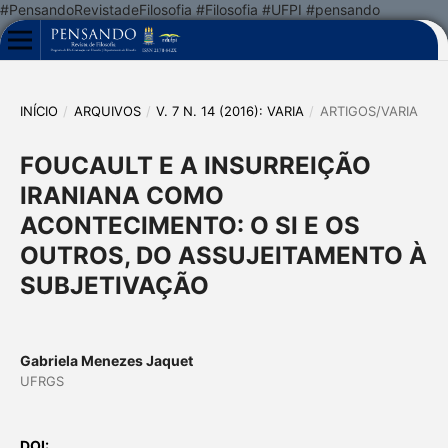
#PensandoRevistadeFilosofia #Filosofia #UFPI #pensando
INÍCIO
/
ARQUIVOS
/
V. 7 N. 14 (2016): VARIA
/
ARTIGOS/VARIA
FOUCAULT E A INSURREIÇÃO
IRANIANA COMO
ACONTECIMENTO: O SI E OS
OUTROS, DO ASSUJEITAMENTO À
SUBJETIVAÇÃO
Gabriela Menezes Jaquet
UFRGS
DOI: