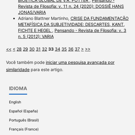
BIOÉTICA GLOBAL DE V.R. POTTER
,
Pensando -
Revista de Filosofia: v. 11 n. 24 (2020): DOSSIÊ HANS
JONAS/VARIA
Adriano Blattner Martinho,
CRISE DA FUNDAMENTAÇÃO
METAFÍSICA DA SUBJETIVIDADE: DESCARTES, KANT,
FICHTE E HEGEL
,
Pensando - Revista de Filosofia: v. 3
n. 5 (2012): VARIA
<<
<
28
29
30
31
32
33
34
35
36
37
>
>>
Você também pode
iniciar uma pesquisa avançada por
similaridade
para este artigo.
IDIOMA
English
Español (España)
Português (Brasil)
Français (France)