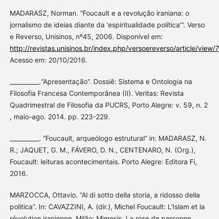
MADARASZ, Norman. “Foucault e a revolução iraniana: o
jornalismo de ideias diante da ‘espiritualidade política’”. Verso
e Reverso, Unisinos, nº45, 2006. Disponível em:
http://revistas.unisinos.br/index.php/versoereverso/article/view/
Acesso em: 20/10/2016.
__________.“Apresentação”. Dossiê: Sistema e Ontologia na
Filosofia Francesa Contemporânea (II). Veritas: Revista
Quadrimestral de Filosofia da PUCRS, Porto Alegre: v. 59, n. 2
, maio-ago. 2014. pp. 223-229.
__________. “Foucault, arqueólogo estrutural” in: MADARASZ, N.
R.; JAQUET, G. M., FÁVERO, D. N., CENTENARO, N. (Org.),
Foucault: leituras acontecimentais. Porto Alegre: Editora Fi,
2016.
MARZOCCA, Ottavio. “Al di sotto della storia, a ridosso della
politica”. In: CAVAZZINI, A. (dir.), Michel Foucault: L’Islam et la
révolution iranienne, Milão: Mimesis, La rose de personne,