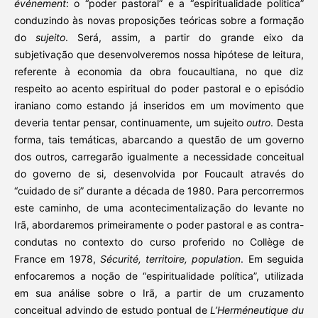
événement
: o “poder pastoral” e a “espiritualidade política”
conduzindo às novas proposições teóricas sobre a formação
do
sujeito
. Será, assim, a partir do grande eixo da
subjetivação que desenvolveremos nossa hipótese de leitura,
referente à economia da obra foucaultiana, no que diz
respeito ao acento espiritual do poder pastoral e o episódio
iraniano como estando já inseridos em um movimento que
deveria tentar pensar, continuamente, um sujeito
outro
. Desta
forma, tais temáticas, abarcando a questão de um governo
dos outros, carregarão igualmente a necessidade conceitual
do governo de si, desenvolvida por Foucault através do
“cuidado de si” durante a década de 1980. Para percorrermos
este caminho, de uma acontecimentalização do levante no
Irã, abordaremos primeiramente o poder pastoral e as contra-
condutas no contexto do curso proferido no Collège de
France em 1978,
Sécurité, territoire, population
. Em seguida
enfocaremos a noção de “espiritualidade política”, utilizada
em sua análise sobre o Irã, a partir de um cruzamento
conceitual advindo de estudo pontual de
L’Herméneutique du