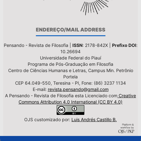
ENDEREÇO/MAIL ADDRESS
Pensando - Revista de Filosofia |
ISSN
: 2178-842X |
Prefixo DOI
:
10.26694
Universidade Federal do Piauí
Programa de Pós-Graduação em Filosofia
Centro de Ciências Humanas e Letras, Campus Min. Petrônio
Portela
CEP 64.049-550, Teresina - PI, Fone: (86) 3237 1134
E-mail:
revista.pensando@gmail.com
A Pensando - Revista de Filosofia esta Licenciado com
Creative
Commons Attribution 4.0 International (CC BY 4.0)
OJS customizado por:
Luis Andrés Castillo B.