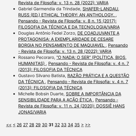
Revista de Filosofia: v. 13 n. 28 (2022): VARIA
Gabriel Garmendia da Trindade,
SHAFER-LANDAU,
RUSS (ED.) ETHICAL THEORY: AN ANTHOLOGY.
,
Pensando - Revista de Filosofia: v. 8 n. 15 (2017):
FILOSOFIA DA TÉCNICA E DA TECNOLOGIA/VARIA
Douglas Antônio Fedel Zorzo,
DE COADJUVANTE A
PROTAGONISA: A EXEMPLARIDADE DE CESARE
BORGIA NO PENSAMENTO DE MAQUIAVEL
,
Pensando
- Revista de Filosofia: v. 13 n. 28 (2022): VARIA
Rossano Pecoraro,
“O NADA: O SER” (POLÍTICA, BIOS,
HUMANITAS)
,
Pensando - Revista de Filosofia: v. 4 n. 7
(2013): FILOSOFIA DA TÉCNICA
Gustavo Silvano Batista,
RAZÃO PRÁTICA E A QUESTÃO
DA TÉCNICA
,
Pensando - Revista de Filosofia: v. 4 n. 7
(2013): FILOSOFIA DA TÉCNICA
Michelle Bobsin Duarte,
SOBRE A IMPORTÂNCIA DA
SENSIBILIDADE PARA A AÇÃO ÉTICA
,
Pensando -
Revista de Filosofia: v. 11 n. 24 (2020): DOSSIÊ HANS
JONAS/VARIA
<<
<
26
27
28
29
30
31
32
33
34
35
>
>>