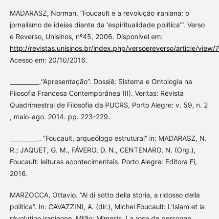
MADARASZ, Norman. “Foucault e a revolução iraniana: o
jornalismo de ideias diante da ‘espiritualidade política’”. Verso
e Reverso, Unisinos, nº45, 2006. Disponível em:
http://revistas.unisinos.br/index.php/versoereverso/article/view/
Acesso em: 20/10/2016.
__________.“Apresentação”. Dossiê: Sistema e Ontologia na
Filosofia Francesa Contemporânea (II). Veritas: Revista
Quadrimestral de Filosofia da PUCRS, Porto Alegre: v. 59, n. 2
, maio-ago. 2014. pp. 223-229.
__________. “Foucault, arqueólogo estrutural” in: MADARASZ, N.
R.; JAQUET, G. M., FÁVERO, D. N., CENTENARO, N. (Org.),
Foucault: leituras acontecimentais. Porto Alegre: Editora Fi,
2016.
MARZOCCA, Ottavio. “Al di sotto della storia, a ridosso della
politica”. In: CAVAZZINI, A. (dir.), Michel Foucault: L’Islam et la
révolution iranienne, Milão: Mimesis, La rose de personne,