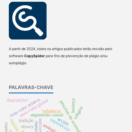
A partir de 2024, todos os artigos publicados terão revisão pelo
software
CopySpider
para fins de prevenção de plágio e/ou
autoplágio.
PALAVRAS-CHAVE
mais-valor relativo
disposições
mais-valor global
herança
processo de acumulação
religión
influência
argumento causal
acción
superstición
tradição
espirito
proyección
teología
dewey