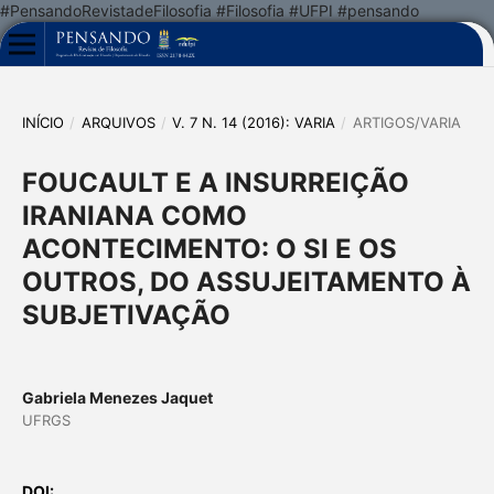
#PensandoRevistadeFilosofia #Filosofia #UFPI #pensando
INÍCIO
/
ARQUIVOS
/
V. 7 N. 14 (2016): VARIA
/
ARTIGOS/VARIA
FOUCAULT E A INSURREIÇÃO
IRANIANA COMO
ACONTECIMENTO: O SI E OS
OUTROS, DO ASSUJEITAMENTO À
SUBJETIVAÇÃO
Gabriela Menezes Jaquet
UFRGS
DOI: