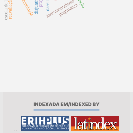
disjuntivismo
escola de baden
tecnología
reavaliação
instrumentalismo
dasein
pragmática
INDEXADA EM/INDEXED BY