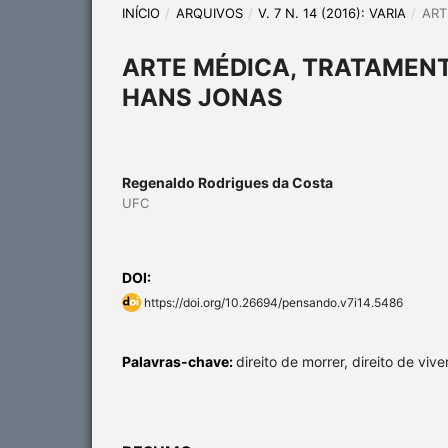
INÍCIO
/
ARQUIVOS
/
V. 7 N. 14 (2016): VARIA
/
ART
ARTE MÉDICA, TRATAMENT
HANS JONAS
Regenaldo Rodrigues da Costa
UFC
DOI:
https://doi.org/10.26694/pensando.v7i14.5486
Palavras-chave:
direito de morrer, direito de vive