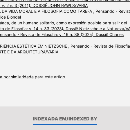
a: v. 2 n. 3 (2011): DOSSIÊ JOHN RAWLS/VARIA
A DA VIDA MORAL E A FILOSOFIA COMO TAREFA
,
Pensando - Revis
rice Blondel
síaca, de un humano solitario, como expresión posible para salir del
ta de Filosofia: v. 14 n. 33 (2023): Dossiê Nietzsche e a Natureza/V
ensando - Revista de Filosofia: v. 16 n. 38 (2025): Dossiê Charles
ERIÊNCIA ESTÉTICA EM NIETZSCHE
,
Pensando - Revista de Filosofia
 ARTE E DA ARQUITETURA/VARIA
a por similaridade
para este artigo.
INDEXADA EM/INDEXED BY