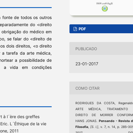
 fonte de todos os outros
 separadamente do <direito
PDF
a obrigação do médico em
o, se falar do <direito de
s dois direitos, <o direito
PUBLICADO
r a tarefa da arte médica,
nortear a possibilidade de
23-01-2017
m a vida em condições
COMO CITAR
RODRIGUES DA COSTA, Regenaldo
ARTE MÉDICA, TRATAMENTO 
DIREITO DE MORRER CONFORM
t à l´ère des greffes
HANS JONAS.
Pensando - Revista 
ic. L´Éthique de la vie
Filosofia
,
[S. l.]
, v. 7, n. 14, p. 285–30
bone, 2011
2017. DOI