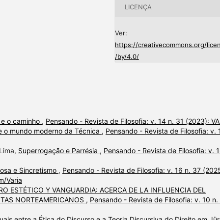
LICENÇA
Ver:
https://creativecommons.org/lice
/by/4.0/
a e o caminho
,
Pensando - Revista de Filosofia: v. 14 n. 31 (2023): V
 e o mundo moderno da Técnica
,
Pensando - Revista de Filosofia: v. 
 Lima,
Superrogação e Parrésia
,
Pensando - Revista de Filosofia: v. 1
iosa e Sincretismo
,
Pensando - Revista de Filosofia: v. 16 n. 37 (202
m/Varia
RO ESTÉTICO Y VANGUARDIA: ACERCA DE LA INFLUENCIA DEL
ISTAS NORTEAMERICANOS
,
Pensando - Revista de Filosofia: v. 10 n.
ais entre a Ética do Discurso e a Teoria Discursiva do Direito em Jü