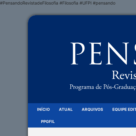
#PensandoRevistadeFilosofia #Filosofia #UFPI #pensando
INÍCIO
ATUAL
ARQUIVOS
EQUIPE EDI
PPGFIL