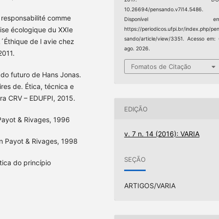
10.26694/pensando.v7i14.5486.
 responsabilité comme
Disponível em
rise écologique du XXIe
https://periodicos.ufpi.br/index.php/pe
sando/article/view/3351. Acesso em:
´Éthique de l avie chez
ago. 2026.
2011.
Fomatos de Citação
a do futuro de Hans Jonas.
es de. Ética, técnica e
tora CRV – EDUFPI, 2015.
EDIÇÃO
 Payot & Rivages, 1996
v. 7 n. 14 (2016): VARIA
ion Payot & Rivages, 1998
SEÇÃO
tica do princípio
ARTIGOS/VARIA