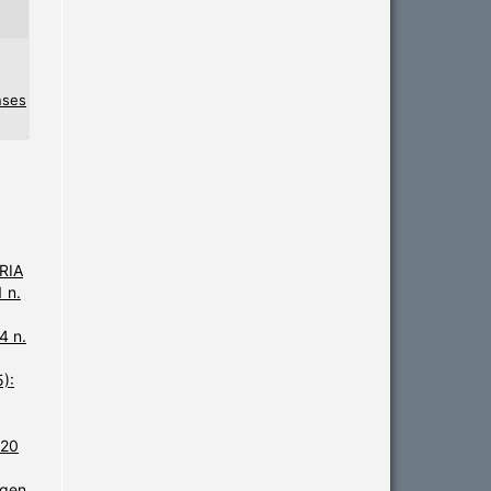
nses
ARIA
1 n.
4 n.
5):
 20
rgen