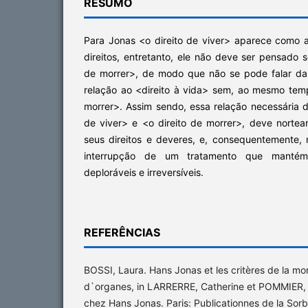
RESUMO
Para Jonas <o direito de viver> aparece como a
direitos, entretanto, ele não deve ser pensado
de morrer>, de modo que não se pode falar d
relação ao <direito à vida> sem, ao mesmo temp
morrer>. Assim sendo, essa relação necessária do
de viver> e <o direito de morrer>, deve nortea
seus direitos e deveres, e, consequentemente, 
interrupção de um tratamento que manté
deploráveis e irreversíveis.
REFERÊNCIAS
BOSSI, Laura. Hans Jonas et les critères de la mor
d`organes, in LARRERRE, Catherine et POMMIER, Er
chez Hans Jonas. Paris: Publicationnes de la Sor