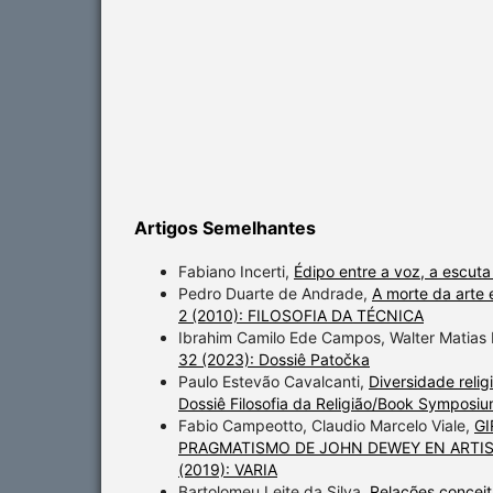
Artigos Semelhantes
Fabiano Incerti,
Édipo entre a voz, a escut
Pedro Duarte de Andrade,
A morte da arte
2 (2010): FILOSOFIA DA TÉCNICA
Ibrahim Camilo Ede Campos, Walter Matias
32 (2023): Dossiê Patočka
Paulo Estevão Cavalcanti,
Diversidade relig
Dossiê Filosofia da Religião/Book Symposiu
Fabio Campeotto, Claudio Marcelo Viale,
GI
PRAGMATISMO DE JOHN DEWEY EN ART
(2019): VARIA
Bartolomeu Leite da Silva,
Relações conceitu