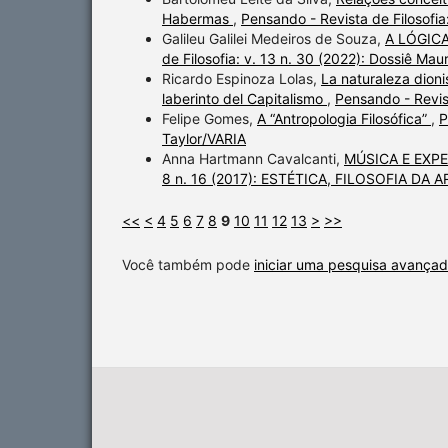
Habermas
,
Pensando - Revista de Filosofi
Galileu Galilei Medeiros de Souza,
A LÓGIC
de Filosofia: v. 13 n. 30 (2022): Dossiê Mau
Ricardo Espinoza Lolas,
La naturaleza dioni
laberinto del Capitalismo
,
Pensando - Revis
Felipe Gomes,
A “Antropologia Filosófica”
,
P
Taylor/VARIA
Anna Hartmann Cavalcanti,
MÚSICA E EXP
8 n. 16 (2017): ESTÉTICA, FILOSOFIA DA
<<
<
4
5
6
7
8
9
10
11
12
13
>
>>
Você também pode
iniciar uma pesquisa avançad