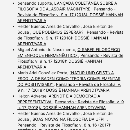
pensando suporte,
LANÇADA COLETÂNEA SOBRE A
FILOSOFIA DE ALASDAIR MACINTYRE
,
Pensando -
Revista de Filosofia: v. 9 n. 17 (2018): DOSSIÊ HANNAH
ARENDT/VARIA
Helder Buenos Aires de Carvalho , José Elielton de
Sousa ,
QUE PODEMOS ESPERAR?
,
Pensando - Revista
de Filosofia: v. 9 n. 17 (2018): DOSSIÊ HANNAH
ARENDT/VARIA
Miguel Antonio do Nascimento,
O SABER FILOSÓFICO
EM ENFOQUE HERMENÊUTICO
,
Pensando - Revista de
Filosofia: v. 9 n. 17 (2018): DOSSIÊ HANNAH
ARENDT/VARIA
Mario Ariel González Porta,
“NATUR UND GEIST”: A
ESCOLA DE BADEN COMO “TEORIA COMPLEMENTAR
DO POSITIVISMO”
,
Pensando - Revista de Filosofia: v.
9 n. 17 (2018): DOSSIÊ HANNAH ARENDT/VARIA
Helton Adverse,
ARENDT E A DEMOCRACIA
REPRESENTATIVA
,
Pensando - Revista de Filosofia: v. 9
n. 17 (2018): DOSSIÊ HANNAH ARENDT/VARIA
Helder Buenos Aires de Carvalho , José Elielton de
Sousa ,
BOAS NOVAS NA FILOSOFIA DA UFPI!
,
Pensando - Revista de Filosofia: v. 8 n. 16 (2017):