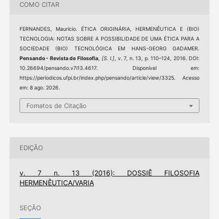
COMO CITAR
FERNANDES, Maurício. ÉTICA ORIGINÁRIA, HERMENÊUTICA E (BIO)
TECNOLOGIA: NOTAS SOBRE A POSSIBILIDADE DE UMA ÉTICA PARA A
SOCIEDADE (BIO) TECNOLÓGICA EM HANS-GEORG GADAMER.
Pensando - Revista de Filosofia
,
[S. l.]
, v. 7, n. 13, p. 110–124, 2016. DOI:
10.26694/pensando.v7i13.4617. Disponível em:
https://periodicos.ufpi.br/index.php/pensando/article/view/3325. Acesso
em: 8 ago. 2026.
Fomatos de Citação
EDIÇÃO
v. 7 n. 13 (2016): DOSSIÊ FILOSOFIA
HERMENÊUTICA/VARIA
SEÇÃO