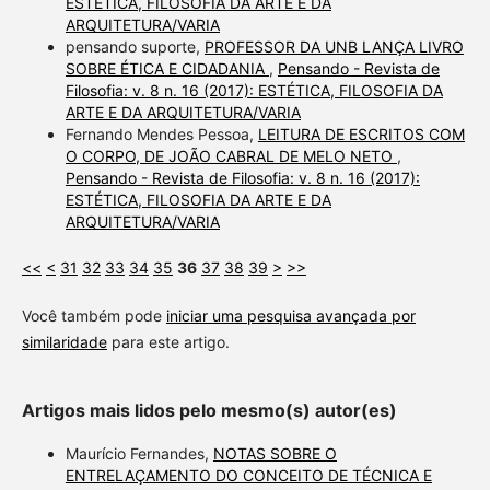
ESTÉTICA, FILOSOFIA DA ARTE E DA
ARQUITETURA/VARIA
pensando suporte,
PROFESSOR DA UNB LANÇA LIVRO
SOBRE ÉTICA E CIDADANIA
,
Pensando - Revista de
Filosofia: v. 8 n. 16 (2017): ESTÉTICA, FILOSOFIA DA
ARTE E DA ARQUITETURA/VARIA
Fernando Mendes Pessoa,
LEITURA DE ESCRITOS COM
O CORPO, DE JOÃO CABRAL DE MELO NETO
,
Pensando - Revista de Filosofia: v. 8 n. 16 (2017):
ESTÉTICA, FILOSOFIA DA ARTE E DA
ARQUITETURA/VARIA
<<
<
31
32
33
34
35
36
37
38
39
>
>>
Você também pode
iniciar uma pesquisa avançada por
similaridade
para este artigo.
Artigos mais lidos pelo mesmo(s) autor(es)
Maurício Fernandes,
NOTAS SOBRE O
ENTRELAÇAMENTO DO CONCEITO DE TÉCNICA E