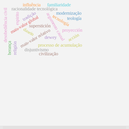
influência
familiaridade
racionalidade tecnológica
desobediência civil
tradição
modernização
argumento causal
espirito
tecnología
mais-valor global
teología
superstición
dasein
mais-valor relativo
proyección
acción
dewey
herança
religión
processo de acumulação
disjuntivismo
civilização