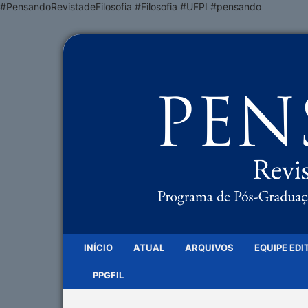
#PensandoRevistadeFilosofia #Filosofia #UFPI #pensando
INÍCIO
ATUAL
ARQUIVOS
EQUIPE EDI
PPGFIL