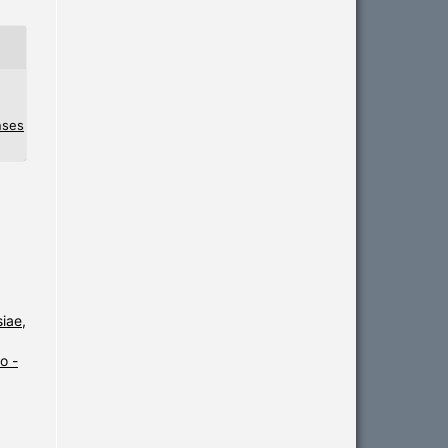
nses
iae,
o -