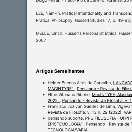
Diogo Ferrer. - 1 ed.- Rio de Janeiro: Forense, 201
LEE, Nam-In. Pratical Intentionality and Transce
Pratical Philosophy. Husserl Studies 17; p. 49-63
MELLE, Ulrich. Husserl's Personalist Ethics. Husser
2007.
Artigos Semelhantes
Helder Buenos Aires de Carvalho,
LANÇADO
MACINTYRE"
,
Pensando - Revista de Filos
Elton Vitoriano Ribeiro,
MacINTYRE, Alasdair.
2022.
,
Pensando - Revista de Filosofia: v. 
Francisco Jozivan Guedes de Lima, Vigev
Revista de Filosofia: v. 13 n. 29 (2022): VAR
pensando suporte,
PPG FILOSOFIA - UFPI
EPISTEMOLOGIA"
,
Pensando - Revista de F
TECNOLOGIA/VARIA