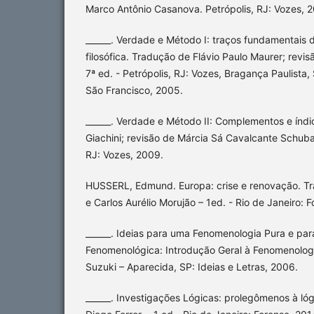
Marco Antônio Casanova. Petrópolis, RJ: Vozes, 2
______. Verdade e Método I: traços fundamentais
filosófica. Tradução de Flávio Paulo Maurer; revis
7ª ed. - Petrópolis, RJ: Vozes, Bragança Paulista, 
São Francisco, 2005.
______. Verdade e Método II: Complementos e índi
Giachini; revisão de Márcia Sá Cavalcante Schuba
RJ: Vozes, 2009.
HUSSERL, Edmund. Europa: crise e renovação. Tr
e Carlos Aurélio Morujão – 1ed. - Rio de Janeiro: F
______. Ideias para uma Fenomenologia Pura e par
Fenomenológica: Introdução Geral à Fenomenologi
Suzuki – Aparecida, SP: Ideias e Letras, 2006.
______. Investigações Lógicas: prolegômenos à ló