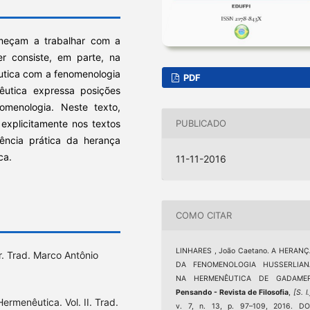
meçam a trabalhar com a
r consiste, em parte, na
êutica com a fenomenologia
PDF
êutica expressa posições
menologia. Neste texto,
explicitamente nos textos
PUBLICADO
ncia prática da herança
ca.
11-11-2016
COMO CITAR
LINHARES , João Caetano. A HERAN
 Trad. Marco Antônio
DA FENOMENOLOGIA HUSSERLIAN
NA HERMENÊUTICA DE GADAMER
Pensando - Revista de Filosofia
,
[S. l.
ermenêutica. Vol. II. Trad.
v. 7, n. 13, p. 97–109, 2016. DO