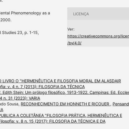
4.
ndental Phenomenology as a
LICENÇA
; 2000.
Ver:
l Studies 23, p. 1-15,
https://creativecommons.org/lice
/by/4.0/
 LIVRO O "HERMENÊUTICA E FILOSOFIA MORAL EM ALASDAIR
ofia: v. 4 n. 7 (2013): FILOSOFIA DA TÉCNICA
 Edith Stein: Um prólogo filosófico, 1913-1922. Campinas: Ed. Eccles
14 n. 31 (2023): VARIA
ando Sousa,
RECONHECIMENTO EM HONNETH E RICOUER
,
Pensand
IA
 PUBLICA A COLETÂNEA "FILOSOFIA PRÁTICA, HERMENÊUTICA E
ilosofia: v. 8 n. 15 (2017): FILOSOFIA DA TÉCNICA E DA