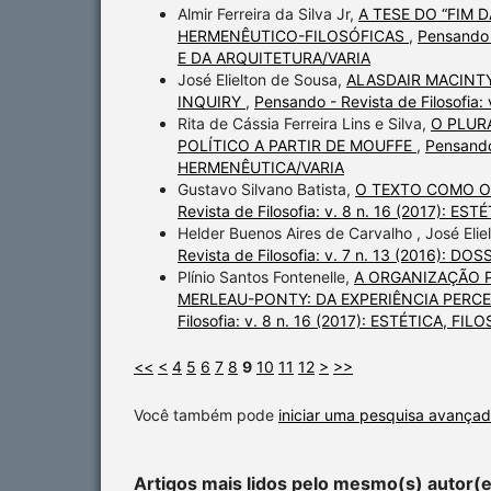
Almir Ferreira da Silva Jr,
A TESE DO “FIM 
HERMENÊUTICO-FILOSÓFICAS
,
Pensando 
E DA ARQUITETURA/VARIA
José Elielton de Sousa,
ALASDAIR MACINTY
INQUIRY
,
Pensando - Revista de Filosofi
Rita de Cássia Ferreira Lins e Silva,
O PLUR
POLÍTICO A PARTIR DE MOUFFE
,
Pensando
HERMENÊUTICA/VARIA
Gustavo Silvano Batista,
O TEXTO COMO OB
Revista de Filosofia: v. 8 n. 16 (2017):
Helder Buenos Aires de Carvalho , José Elie
Revista de Filosofia: v. 7 n. 13 (2016):
Plínio Santos Fontenelle,
A ORGANIZAÇÃO 
MERLEAU-PONTY: DA EXPERIÊNCIA PERC
Filosofia: v. 8 n. 16 (2017): ESTÉTICA, 
<<
<
4
5
6
7
8
9
10
11
12
>
>>
Você também pode
iniciar uma pesquisa avançad
Artigos mais lidos pelo mesmo(s) autor(