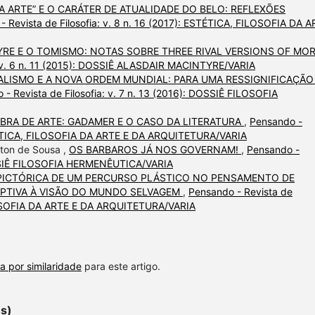
DA ARTE” E O CARÁTER DE ATUALIDADE DO BELO: REFLEXÕES
- Revista de Filosofia: v. 8 n. 16 (2017): ESTÉTICA, FILOSOFIA DA 
RE E O TOMISMO: NOTAS SOBRE THREE RIVAL VERSIONS OF MO
a: v. 6 n. 11 (2015): DOSSIÊ ALASDAIR MACINTYRE/VARIA
ALISMO E A NOVA ORDEM MUNDIAL: PARA UMA RESSIGNIFICAÇÃO
 - Revista de Filosofia: v. 7 n. 13 (2016): DOSSIÊ FILOSOFIA
RA DE ARTE: GADAMER E O CASO DA LITERATURA
,
Pensando -
 ESTÉTICA, FILOSOFIA DA ARTE E DA ARQUITETURA/VARIA
lton de Sousa ,
OS BARBAROS JÁ NOS GOVERNAM!
,
Pensando -
 DOSSIÊ FILOSOFIA HERMENÊUTICA/VARIA
PICTÓRICA DE UM PERCURSO PLÁSTICO NO PENSAMENTO DE
EPTIVA À VISÃO DO MUNDO SELVAGEM
,
Pensando - Revista de
FILOSOFIA DA ARTE E DA ARQUITETURA/VARIA
a por similaridade
para este artigo.
es)