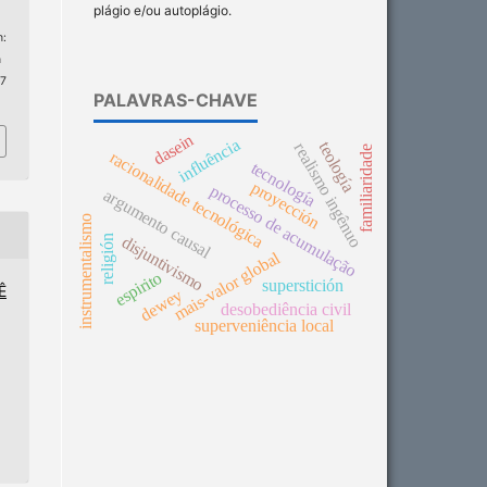
plágio e/ou autoplágio.
:
n
 7
PALAVRAS-CHAVE
dasein
influência
teología
realismo ingênuo
familiaridade
racionalidade tecnológica
tecnología
proyección
processo de acumulação
argumento causal
instrumentalismo
disjuntivismo
religión
mais-valor global
espirito
superstición
Ê
dewey
desobediência civil
superveniência local