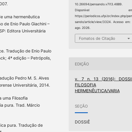
007.
10.26694/pensando.v7i13.4889.
Disponível em
https://periodicos.ufpi.br/index.php/pe
 de uma hermenêutica
sando/article/view/3324. Acesso em:
ão de Enio Paulo Giachini –
ago. 2026.
SP: Editora Universitária
Fomatos de Citação
ce. Tradução de Enio Paulo
ck; 4ª edição – Petrópolis,
EDIÇÃO
adução Pedro M. S. Alves
v. 7 n. 13 (2016): DOSSI
FILOSOFIA
orense Universitária, 2014.
HERMENÊUTICA/VARIA
a uma Filosofia
a pura. Trad. Márcio
SEÇÃO
DOSSIÊ
gica pura. Tradução de