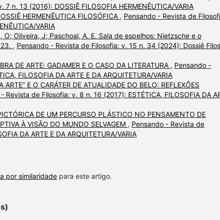
a: v. 7 n. 13 (2016): DOSSIÊ FILOSOFIA HERMENÊUTICA/VARIA
 DOSSIÊ HERMENÊUTICA FILOSÓFICA
,
Pensando - Revista de Filosofi
RMENÊUTICA/VARIA
., O; Oliveira, J; Paschoal, A. E. Sala de espelhos: Nietzsche e o
2023.
,
Pensando - Revista de Filosofia: v. 15 n. 34 (2024): Dossiê Filos
RA DE ARTE: GADAMER E O CASO DA LITERATURA
,
Pensando -
 ESTÉTICA, FILOSOFIA DA ARTE E DA ARQUITETURA/VARIA
DA ARTE” E O CARÁTER DE ATUALIDADE DO BELO: REFLEXÕES
- Revista de Filosofia: v. 8 n. 16 (2017): ESTÉTICA, FILOSOFIA DA 
PICTÓRICA DE UM PERCURSO PLÁSTICO NO PENSAMENTO DE
EPTIVA À VISÃO DO MUNDO SELVAGEM
,
Pensando - Revista de
FILOSOFIA DA ARTE E DA ARQUITETURA/VARIA
a por similaridade
para este artigo.
es)