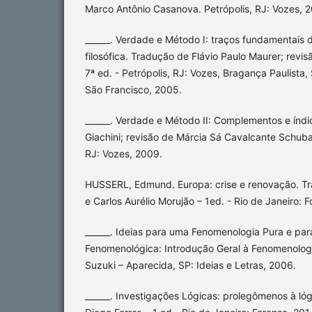
Marco Antônio Casanova. Petrópolis, RJ: Vozes, 2
______. Verdade e Método I: traços fundamentais
filosófica. Tradução de Flávio Paulo Maurer; revis
7ª ed. - Petrópolis, RJ: Vozes, Bragança Paulista, 
São Francisco, 2005.
______. Verdade e Método II: Complementos e índi
Giachini; revisão de Márcia Sá Cavalcante Schuba
RJ: Vozes, 2009.
HUSSERL, Edmund. Europa: crise e renovação. Tr
e Carlos Aurélio Morujão – 1ed. - Rio de Janeiro: F
______. Ideias para uma Fenomenologia Pura e par
Fenomenológica: Introdução Geral à Fenomenologi
Suzuki – Aparecida, SP: Ideias e Letras, 2006.
______. Investigações Lógicas: prolegômenos à ló