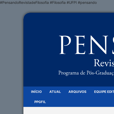
#PensandoRevistadeFilosofia #Filosofia #UFPI #pensando
INÍCIO
ATUAL
ARQUIVOS
EQUIPE EDI
PPGFIL