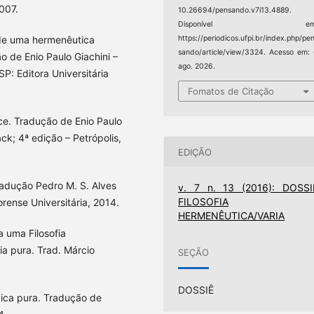
007.
10.26694/pensando.v7i13.4889.
Disponível em
https://periodicos.ufpi.br/index.php/pe
 de uma hermenêutica
sando/article/view/3324. Acesso em:
ão de Enio Paulo Giachini –
ago. 2026.
SP: Editora Universitária
Fomatos de Citação
ce. Tradução de Enio Paulo
ck; 4ª edição – Petrópolis,
EDIÇÃO
adução Pedro M. S. Alves
v. 7 n. 13 (2016): DOSSI
FILOSOFIA
orense Universitária, 2014.
HERMENÊUTICA/VARIA
a uma Filosofia
a pura. Trad. Márcio
SEÇÃO
DOSSIÊ
gica pura. Tradução de