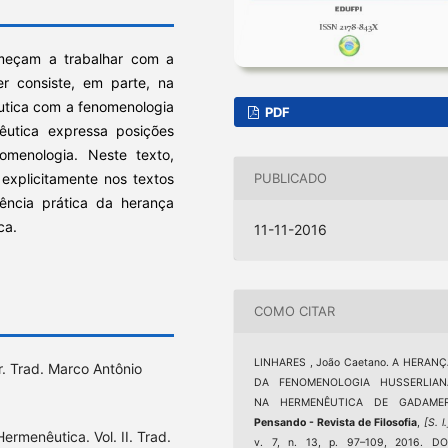
meçam a trabalhar com a
r consiste, em parte, na
êutica com a fenomenologia
PDF
êutica expressa posições
menologia. Neste texto,
explicitamente nos textos
PUBLICADO
ncia prática da herança
ca.
11-11-2016
COMO CITAR
LINHARES , João Caetano. A HERAN
 Trad. Marco Antônio
DA FENOMENOLOGIA HUSSERLIAN
NA HERMENÊUTICA DE GADAMER
Pensando - Revista de Filosofia
,
[S. l.
ermenêutica. Vol. II. Trad.
v. 7, n. 13, p. 97–109, 2016. DO