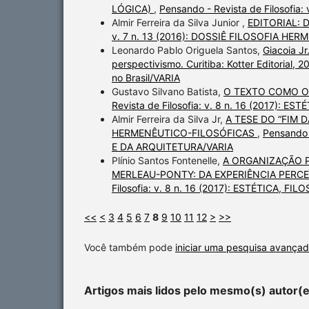
LÓGICA)
,
Pensando - Revista de Filosofi
Almir Ferreira da Silva Junior ,
EDITORIAL:
v. 7 n. 13 (2016): DOSSIÊ FILOSOFIA HE
Leonardo Pablo Origuela Santos,
Giacoia Jr
perspectivismo. Curitiba: Kotter Editorial, 
no Brasil/VARIA
Gustavo Silvano Batista,
O TEXTO COMO OB
Revista de Filosofia: v. 8 n. 16 (2017):
Almir Ferreira da Silva Jr,
A TESE DO “FIM 
HERMENÊUTICO-FILOSÓFICAS
,
Pensando 
E DA ARQUITETURA/VARIA
Plínio Santos Fontenelle,
A ORGANIZAÇÃO 
MERLEAU-PONTY: DA EXPERIÊNCIA PERC
Filosofia: v. 8 n. 16 (2017): ESTÉTICA, 
<<
<
3
4
5
6
7
8
9
10
11
12
>
>>
Você também pode
iniciar uma pesquisa avançad
Artigos mais lidos pelo mesmo(s) autor(