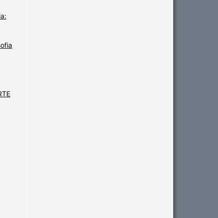
a:
ofia
ARTE