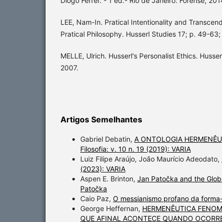
Diogo Ferrer. - 1 ed.- Rio de Janeiro: Forense, 201
LEE, Nam-In. Pratical Intentionality and Transce
Pratical Philosophy. Husserl Studies 17; p. 49-63
MELLE, Ulrich. Husserl's Personalist Ethics. Husser
2007.
Artigos Semelhantes
Gabriel Debatin,
A ONTOLOGIA HERMENÊU
Filosofia: v. 10 n. 19 (2019): VARIA
Luiz Filipe Araújo, João Maurício Adeodato,
(2023): VARIA
Aspen E. Brinton,
Jan Patočka and the Glo
Patočka
Caio Paz,
O messianismo profano da forma
George Heffernan,
HERMENÊUTICA FENOME
QUE AFINAL ACONTECE QUANDO OCORRE