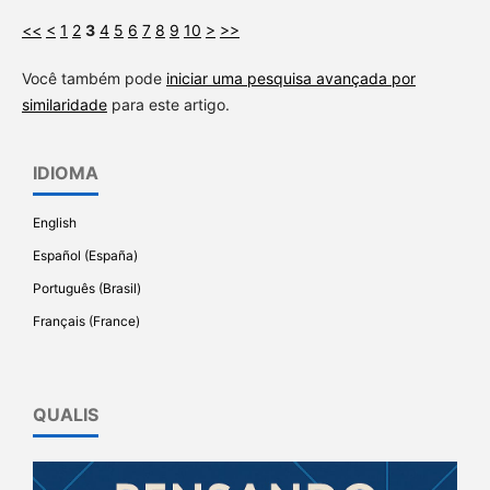
<<
<
1
2
3
4
5
6
7
8
9
10
>
>>
Você também pode
iniciar uma pesquisa avançada por
similaridade
para este artigo.
IDIOMA
English
Español (España)
Português (Brasil)
Français (France)
QUALIS