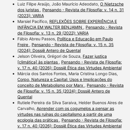
Luiz Filipe Araújo, João Maurício Adeodato,
O Nietzsche
dos juristas
,
Pensando - Revista de Filosofia: v. 14 n. 31
(2023): VARIA
Marsiel Pacífico,
REFLEXÕES SOBRE EXPERIÊNCIA E
INFÂNCIA EM WALTER BENJAMIN
,
Pensando - Revista
de Filosofia: v. 13 n. 29 (2022): VARIA
Fábio Abreu Passos,
Política e Educação em Paulo
Freire
,
Pensando - Revista de Filosofia: v. 15 n. 35
(2024): Dossiê Antero de Quental
Jelson Oliveira, Grégori de Souza,
Fazer justiça
[climática] às plantas
,
Pensando - Revista de Filosofia:
v. 17 n. 40 (2026): Dossiê Ética das Virtudes Ambiental
Márcia dos Santos Fontes, Maria Cristina Longo Dias,
Corpo, Natureza e Capital: Usos e Implicações do
conceito de Metabolismo por Marx
,
Pensando - Revista
de Filosofia: v. 15 n. 35 (2024): Dossiê Antero de
Quental
Rutiele Pereira da Silva Saraiva, Helder Buenos Aires de
Carvalho,
Aprender com os cogumelos a pensar as
virtudes nas ruínas do capitalismo a partir de uma
ecologia das práticas
,
Pensando - Revista de Filosofia:
v. 17 n. 40 (2026): Dossiê Ética das Virtudes Ambiental