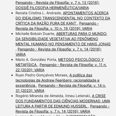
Pensando - Revista de Filosofia: v. 7 n. 13 (2016):
DOSSIÊ FILOSOFIA HERMENÊUTICA/VARIA
Renata Cristina L. Andrade,
APONTAMENTOS ACERCA
DO IDEALISMO TRANSCENDENTAL NO CONTEXTO DA
CRÍTICA DA RAZÃO PURA DE KANT
,
Pensando -
Revista de Filosofia: v. 10 n. 19 (2019): VARIA
Michelle Bobsin Duarte,
ABERTURAS PARA O MUNDO:
DA SENSIBILIDADE VEGETATIVA AO FENÔMENO
MENTAL HUMANO NO PENSAMENTO DE HANS JONAS
,
Pensando - Revista de Filosofia: v. 7 n. 14 (2016):
VARIA
Mario A. González Porta,
METODO PSICOLÓGICO Y
METAFÍSICA
,
Pensando - Revista de Filosofia: v. 11 n.
22 (2020): VARIA
Ruan Pedro Gonçalves Moraes,
A política das
tecnologias de Andrew Feenberg: racionalidade e
experiência
,
Pensando - Revista de Filosofia: v. 14 n.
31 (2023): VARIA
Rogério Miranda de Almeida, Irineu Letenski,
A CRISE
DOS FUNDAMENTOS DAS CIÊNCIAS MODERNAS: UMA
LEITURA A PARTIR DE EDMUND HUSSERL
,
Pensando -
Revista de Filosofia: v. 7 n. 14 (2016): VARIA