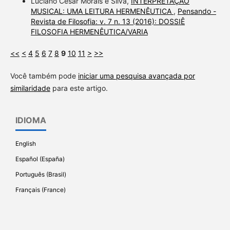
Luciano Cesar Morais e Silva,
INTERPRETAÇÃO
MUSICAL: UMA LEITURA HERMENÊUTICA
,
Pensando -
Revista de Filosofia: v. 7 n. 13 (2016): DOSSIÊ
FILOSOFIA HERMENÊUTICA/VARIA
<<
<
4
5
6
7
8
9
10
11
>
>>
Você também pode
iniciar uma pesquisa avançada por
similaridade
para este artigo.
IDIOMA
English
Español (España)
Português (Brasil)
Français (France)