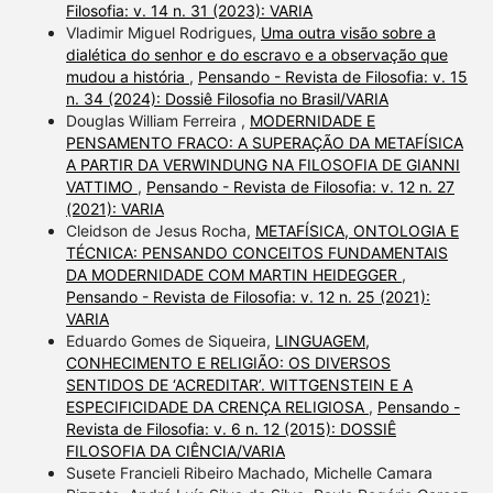
Filosofia: v. 14 n. 31 (2023): VARIA
Vladimir Miguel Rodrigues,
Uma outra visão sobre a
dialética do senhor e do escravo e a observação que
mudou a história
,
Pensando - Revista de Filosofia: v. 15
n. 34 (2024): Dossiê Filosofia no Brasil/VARIA
Douglas William Ferreira ,
MODERNIDADE E
PENSAMENTO FRACO: A SUPERAÇÃO DA METAFÍSICA
A PARTIR DA VERWINDUNG NA FILOSOFIA DE GIANNI
VATTIMO
,
Pensando - Revista de Filosofia: v. 12 n. 27
(2021): VARIA
Cleidson de Jesus Rocha,
METAFÍSICA, ONTOLOGIA E
TÉCNICA: PENSANDO CONCEITOS FUNDAMENTAIS
DA MODERNIDADE COM MARTIN HEIDEGGER
,
Pensando - Revista de Filosofia: v. 12 n. 25 (2021):
VARIA
Eduardo Gomes de Siqueira,
LINGUAGEM,
CONHECIMENTO E RELIGIÃO: OS DIVERSOS
SENTIDOS DE ‘ACREDITAR’. WITTGENSTEIN E A
ESPECIFICIDADE DA CRENÇA RELIGIOSA
,
Pensando -
Revista de Filosofia: v. 6 n. 12 (2015): DOSSIÊ
FILOSOFIA DA CIÊNCIA/VARIA
Susete Francieli Ribeiro Machado, Michelle Camara