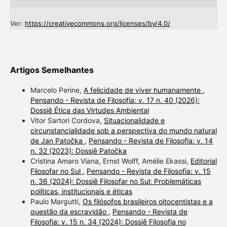
Ver:
https://creativecommons.org/licenses/by/4.0/
Artigos Semelhantes
Marcelo Perine,
A felicidade de viver humanamente
,
Pensando - Revista de Filosofia: v. 17 n. 40 (2026):
Dossiê Ética das Virtudes Ambiental
Vitor Sartori Cordova,
Situacionalidade e
circunstancialidade sob a perspectiva do mundo natural
de Jan Patočka
,
Pensando - Revista de Filosofia: v. 14
n. 32 (2023): Dossiê Patočka
Cristina Amaro Viana, Ernst Wolff, Amélie Ekassi,
Editorial
Filosofar no Sul
,
Pensando - Revista de Filosofia: v. 15
n. 36 (2024): Dossiê Filosofar no Sul: Problemáticas
políticas, institucionais e éticas
Paulo Margutti,
Os filósofos brasileiros oitocentistas e a
questão da escravidão
,
Pensando - Revista de
Filosofia: v. 15 n. 34 (2024): Dossiê Filosofia no