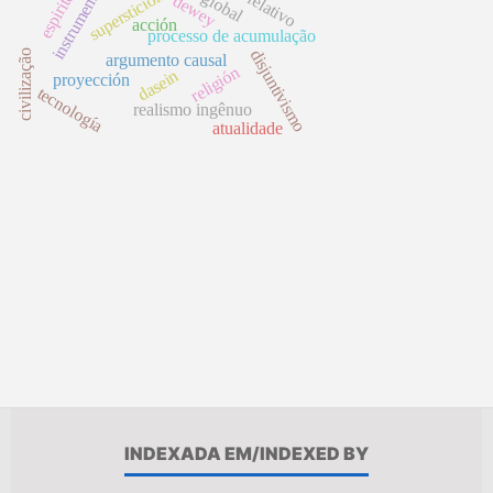
instrumentalismo
superstición
espirito
dewey
acción
processo de acumulação
disjuntivismo
civilização
argumento causal
religión
dasein
proyección
tecnología
realismo ingênuo
atualidade
INDEXADA EM/INDEXED BY