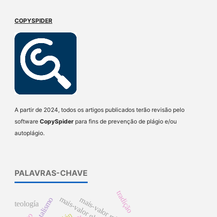
COPYSPIDER
A partir de 2024, todos os artigos publicados terão revisão pelo
software
CopySpider
para fins de prevenção de plágio e/ou
autoplágio.
PALAVRAS-CHAVE
tradição
mais-valor global
mais-valor relativo
teología