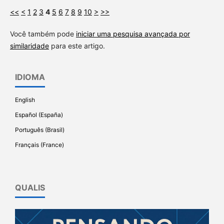
<<
<
1
2
3
4
5
6
7
8
9
10
>
>>
Você também pode
iniciar uma pesquisa avançada por
similaridade
para este artigo.
IDIOMA
English
Español (España)
Português (Brasil)
Français (France)
QUALIS