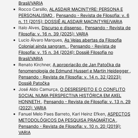
Brasil/VARIA
Rocco Carsillo,
ALASDAIR MACINTYRE: PERSONA E
PERSONALISMO
,
Pensando - Revista de Filosofia: v. 6
n. 11 (2015): DOSSIÊ ALASDAIR MACINTYRE/VARIA
Italo Alves,
Discurso e dissenso
,
Pensando - Revista de
Filosofia: v. 16 n. 39 (2025): VARIA
Lucio Álvaro Marques,
As Veias abertas da Filosofia
Colonial ainda sangram.
,
Pensando - Revista de
Filosofia: v. 15 n. 34 (2024): Dossiê Filosofia no
Brasil/VARIA
Renato Kirchner,
A apropriação de Jan Patočka da
fenomenologia de Edmund Husserl e Martin Heidegger
,
Pensando - Revista de Filosofia: v. 14 n. 32 (2023):
Dossiê Patočka
José Aldo Camurça,
O DESRESPEITO E O CONFLITO
SOCIAL NUMA PERSPECTIVA HISTÓRICA EM AXEL
HONNETH
,
Pensando - Revista de Filosofia: v. 13 n. 29
(2022): VARIA
Fanuel Melo Paes Barreto, Karl Heinz Efken,
ASPECTOS
METODOLÓGICOS DA PESQUISA PRAGMÁTICA
,
Pensando - Revista de Filosofia: v. 10 n. 20 (2019):
VARIA