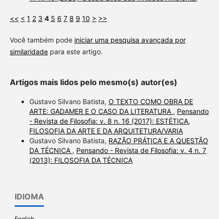
<<
<
1
2
3
4
5
6
7
8
9
10
>
>>
Você também pode
iniciar uma pesquisa avançada por
similaridade
para este artigo.
Artigos mais lidos pelo mesmo(s) autor(es)
Gustavo Silvano Batista,
O TEXTO COMO OBRA DE
ARTE: GADAMER E O CASO DA LITERATURA
,
Pensando
- Revista de Filosofia: v. 8 n. 16 (2017): ESTÉTICA,
FILOSOFIA DA ARTE E DA ARQUITETURA/VARIA
Gustavo Silvano Batista,
RAZÃO PRÁTICA E A QUESTÃO
DA TÉCNICA
,
Pensando - Revista de Filosofia: v. 4 n. 7
(2013): FILOSOFIA DA TÉCNICA
IDIOMA
English