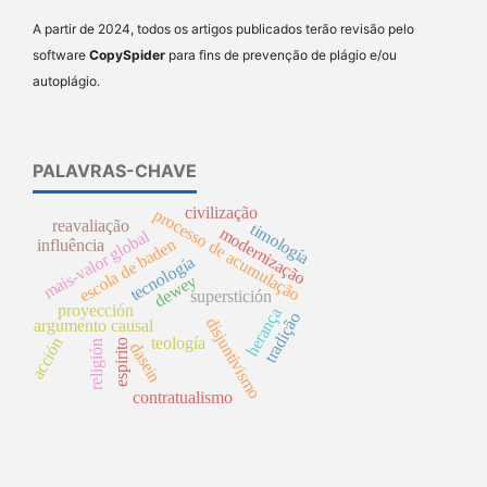
A partir de 2024, todos os artigos publicados terão revisão pelo
software
CopySpider
para fins de prevenção de plágio e/ou
autoplágio.
PALAVRAS-CHAVE
civilização
processo de acumulação
reavaliação
timología
modernização
mais-valor global
escola de baden
influência
tecnología
dewey
superstición
proyección
herança
tradição
disjuntivismo
argumento causal
teología
acción
espirito
religión
dasein
contratualismo