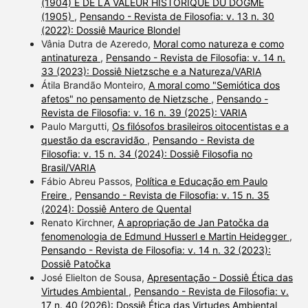
(1904) E DE LA VALEUR HISTORIQUE DU DOGME
(1905)
,
Pensando - Revista de Filosofia: v. 13 n. 30
(2022): Dossiê Maurice Blondel
Vânia Dutra de Azeredo,
Moral como natureza e como
antinatureza
,
Pensando - Revista de Filosofia: v. 14 n.
33 (2023): Dossiê Nietzsche e a Natureza/VARIA
Átila Brandão Monteiro,
A moral como "Semiótica dos
afetos" no pensamento de Nietzsche
,
Pensando -
Revista de Filosofia: v. 16 n. 39 (2025): VARIA
Paulo Margutti,
Os filósofos brasileiros oitocentistas e a
questão da escravidão
,
Pensando - Revista de
Filosofia: v. 15 n. 34 (2024): Dossiê Filosofia no
Brasil/VARIA
Fábio Abreu Passos,
Política e Educação em Paulo
Freire
,
Pensando - Revista de Filosofia: v. 15 n. 35
(2024): Dossiê Antero de Quental
Renato Kirchner,
A apropriação de Jan Patočka da
fenomenologia de Edmund Husserl e Martin Heidegger
,
Pensando - Revista de Filosofia: v. 14 n. 32 (2023):
Dossiê Patočka
José Elielton de Sousa,
Apresentação - Dossiê Ética das
Virtudes Ambiental
,
Pensando - Revista de Filosofia: v.
17 n. 40 (2026): Dossiê Ética das Virtudes Ambiental