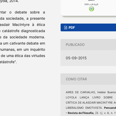
oyola, 2014.
entar o debate sobre a
da sociedade, a presente
asdair MacIntyre à ética
PDF
 catástrofe diagnosticada
de da sociedade moderna.
s a um cativante debate em
PUBLICADO
humanas, em um inquérito
de uma ética das virtudes
05-09-2015
tástrofe".
COMO CITAR
AIRES DE CARVALHO, Helder Buenos
LOYOLA LANÇA LIVRO SOBRE 
CRÍTICA DE ALASDAIR MACINTYRE A
LIBERALISMO EMOTIVISTA.
Pensand
- Revista de Filosofia
,
[S. l.]
, v. 6, n. 1