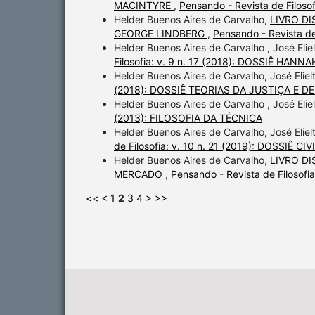
MACINTYRE
,
Pensando - Revista de Filos
Helder Buenos Aires de Carvalho,
LIVRO D
GEORGE LINDBERG
,
Pensando - Revista d
Helder Buenos Aires de Carvalho , José Elie
Filosofia: v. 9 n. 17 (2018): DOSSIÊ HAN
Helder Buenos Aires de Carvalho, José Elie
(2018): DOSSIÊ TEORIAS DA JUSTIÇA E 
Helder Buenos Aires de Carvalho , José Elie
(2013): FILOSOFIA DA TÉCNICA
Helder Buenos Aires de Carvalho, José Elie
de Filosofia: v. 10 n. 21 (2019): DOSSIÊ
Helder Buenos Aires de Carvalho,
LIVRO D
MERCADO
,
Pensando - Revista de Filosof
<<
<
1
2
3
4
>
>>