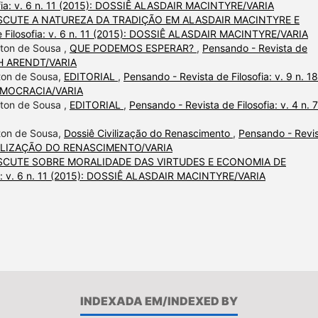
ofia: v. 6 n. 11 (2015): DOSSIÊ ALASDAIR MACINTYRE/VARIA
ISCUTE A NATUREZA DA TRADIÇÃO EM ALASDAIR MACINTYRE E
e Filosofia: v. 6 n. 11 (2015): DOSSIÊ ALASDAIR MACINTYRE/VARIA
lton de Sousa ,
QUE PODEMOS ESPERAR?
,
Pensando - Revista de
NAH ARENDT/VARIA
lton de Sousa,
EDITORIAL
,
Pensando - Revista de Filosofia: v. 9 n. 18
DEMOCRACIA/VARIA
lton de Sousa ,
EDITORIAL
,
Pensando - Revista de Filosofia: v. 4 n. 7
lton de Sousa,
Dossiê Civilização do Renascimento
,
Pensando - Revi
 CIVILIZAÇÃO DO RENASCIMENTO/VARIA
ISCUTE SOBRE MORALIDADE DAS VIRTUDES E ECONOMIA DE
ia: v. 6 n. 11 (2015): DOSSIÊ ALASDAIR MACINTYRE/VARIA
INDEXADA EM/INDEXED BY