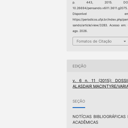
p. 443, 2015. DOI
10.26694/pensando.v6i11.3611.g2075.
Disponível em
https://periodicos.ufpi.br/index.php/pe
sando/article/view/3283. Acesso em:
ago. 2026.
Fomatos de Citação
EDIÇÃO
v. 6 n. 11 (2015): DOSSI
ALASDAIR MACINTYRE/VARI
SEÇÃO
NOTÍCIAS BIBLIOGRÁFICAS 
ACADÊMICAS