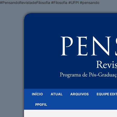
#PensandoRevistadeFilosofia #Filosofia #UFPI #pensando
INÍCIO
ATUAL
ARQUIVOS
EQUIPE EDI
PPGFIL